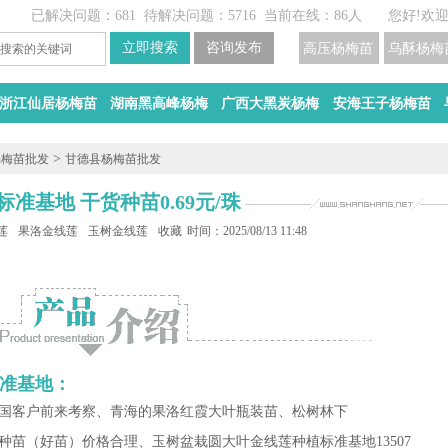
已解决问题：681
待解决问题：5716
当前在线：86人
您好!欢
高压杨梅苗
乌酥杨梅
浙江仙居杨梅苗
湖南黑高峰杨梅
广西大黑炭杨梅
安海王子杨梅苗
>
杨梅苗批发
甘德县杨梅苗批发
基地 干货种苗0.69元/珠
莲干货批发
果洛金线莲种植
玉树金线莲种植基地
收藏
时间：2025/08/13 11:48
准基地：
国客户前来考察、青海的果洛红霞大叶瓶装苗、松树林下
建种苗（好苗）价格合理、玉树盆栽圆大叶金线莲种植标准基地13507