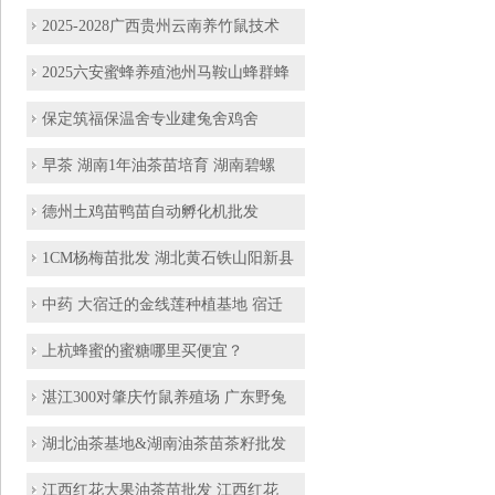
2025-2028广西贵州云南养竹鼠技术
2025六安蜜蜂养殖池州马鞍山蜂群蜂
保定筑福保温舍专业建兔舍鸡舍
早茶 湖南1年油茶苗培育 湖南碧螺
德州土鸡苗鸭苗自动孵化机批发
1CM杨梅苗批发 湖北黄石铁山阳新县
中药 大宿迁的金线莲种植基地 宿迁
上杭蜂蜜的蜜糖哪里买便宜？
湛江300对肇庆竹鼠养殖场 广东野兔
湖北油茶基地&湖南油茶苗茶籽批发
江西红花大果油茶苗批发 江西红花