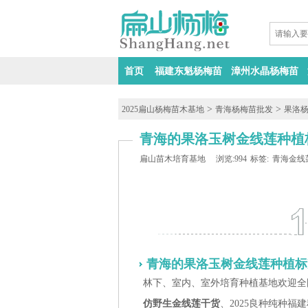
首页
福建东魁杨梅苗
漳州水晶杨梅苗
>
>
2025扁山杨梅苗木基地
青海杨梅苗批发
果洛
青海的果洛玉树金线莲种植标准
扁山苗木培育基地
浏览:994
标签:
青海金线
青海的果洛玉树金线莲种植标
林下、室内、室外培育种植基地欢迎全
仿野生金线莲干货
、2025良种纯种福