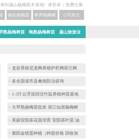
迎来到扁山杨梅苗木基地!
请登录
|
免费注册
苗培育基地
矮化杨梅苗价格
荸荠杨梅树苗培育
公司简介
早熟杨梅树苗
晚熟杨梅树苗
扁山旅游业
龙岩养殖尼龙网养殖护栏网荷兰网
各全国省市县禽病防治咨询
1-3斤云浮深圳活竹鼠养殖种苗基地
大早熟杨梅苗批发 浙江仙居杨梅树
美丽安阳茶花苗培育 安阳茶叶苗.油
襄阳金线莲种植（种苗价格 回收加