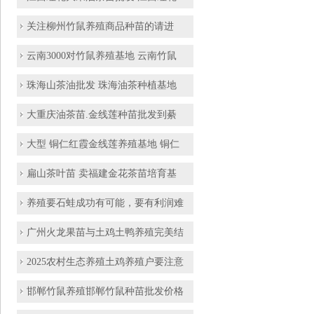
关注柳州竹鼠养殖商品种苗的请进
云南3000对竹鼠养殖基地 云南竹鼠
珠海山茶油批发 珠海油茶种植基地
大重庆油茶苗.金线莲种苗批发到綦
大型 铜仁红霞金线莲养殖基地 铜仁
扁山茶叶苗 卖福建金花茶苗培育基
养殖要石蛙成功有可能，要有利润难
广州火龙果苗与土鸡土鸭养殖完美结
2025农村生态养殖土鸡养殖户要注意
邯郸竹鼠养殖邯郸竹鼠种苗批发价格