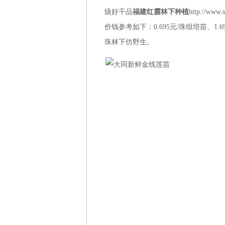
级好干品
福建红霞林下种植
http://w
价钱参考如下：0.695元/珠组培苗、1.69
珠林下仿野生。