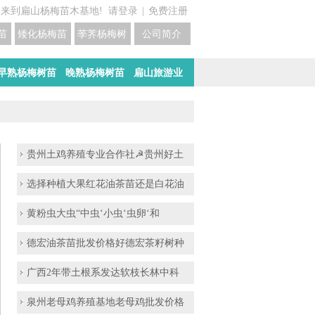
迎来到扁山杨梅苗木基地!
请登录
|
免费注册
苗培育基地
矮化杨梅苗价格
荸荠杨梅树苗培育
公司简介
早熟杨梅树苗
晚熟杨梅树苗
扁山旅游业
贵州土鸡养殖专业合作社☭贵州好土
选择种植大果红花油茶苗还是白花油
黄粉虫大虫“中虫‘小虫‘虫卵‘和
德宏油茶苗批发价格好德宏茶籽树种
广西2年带土根系发达软枝长林中科
泉州老母鸡养殖基地老母鸡批发价格