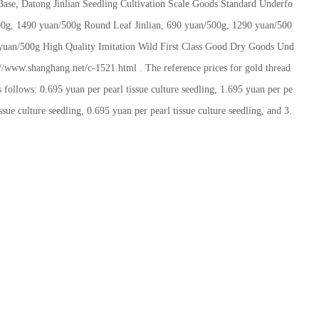
ase, Datong Jinlian Seedling Cultivation Scale Goods Standard Underfo
00g, 1490 yuan/500g Round Leaf Jinlian, 690 yuan/500g, 1290 yuan/500
uan/500g High Quality Imitation Wild First Class Good Dry Goods Und
://www.shanghang.net/c-1521.html . The reference prices for gold thread
s follows: 0.695 yuan per pearl tissue culture seedling, 1.695 yuan per pe
issue culture seedling, 0.695 yuan per pearl tissue culture seedling, and 3.