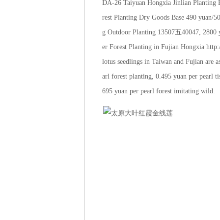
DA-26 Taiyuan Hongxia Jinlian Planting B
rest Planting Dry Goods Base 490 yuan/5
g Outdoor Planting 13507五40047, 2800 y
er Forest Planting in Fujian Hongxia http
lotus seedlings in Taiwan and Fujian are a
arl forest planting, 0.495 yuan per pearl t
695 yuan per pearl forest imitating wild.