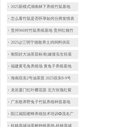
2025新模式湖南林下养殖竹鼠基地
怎么看竹鼠是否怀孕如何分辨发情表
贵州960对竹鼠养殖基地 贵州红颊竹
2025@三明宁德散养土鸡饲料供应
衡阳好大油茶苗标准(嫁接实生轻基
福建黄毛兔养殖场 黄兔子养殖基地
海南琼东2号油茶苗 2025琼东8-9号
龙岩厦门红叶樱花苗 北方玫瑰红紫
广东散养野兔子竹鼠养殖种苗基地
阳江揭阳蜜蜂养殖技术培训✪茂名广
桂林恭城油茶树种植基地-桂林恭城