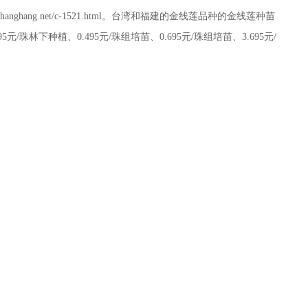
ww.shanghang.net/c-1521.html。台湾和福建的金线莲品种的金线莲种苗
5元/珠林下种植、0.495元/珠组培苗、0.695元/珠组培苗、3.695元/