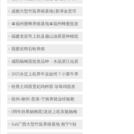
成都大型竹鼠养殖基地{新津金堂邛
〓福州蜜蜂养殖基地〓福州蜂蜜批发
福建龙岩市上杭县扁山油茶苗种植批
我要应聘石蛙养殖
咸阳杨梅苗批发品种：水晶浙江仙居
2025永定上杭养牛业如何？小黄牛养
桂香土鸡苗贵妃鸡种苗 珍珠鸡批发
梧州-柳州-贵港-宁南养殖业经验教
[明年挂果杨梅苗]龙岩上杭东魁杨梅
Sall广西大型竹鼠养殖基地 南宁V桂