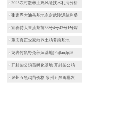
2025农村散养土鸡风险技术利润分析
张家界大油茶基地永定武陵源慈利桑
宜春特大果油茶苗53号4号43号1号嫁
重庆真正农家散养土鸡养殖基地
龙岩竹鼠野兔养殖基地(Fujian海狸
开封柴公鸡苗孵化基地 开封柴公鸡
泉州五黑鸡苗价格 泉州五黑鸡批发