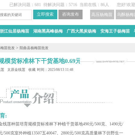
已解决问题：681
待解决问题：5716
当前在线：86人
您好!欢
高压杨梅苗
乌酥杨梅
浙江仙居杨梅苗
湖南黑高峰杨梅
广西大黑炭杨梅
安海王子杨梅苗
>
杨梅苗批发
阳曲县杨梅苗批发
模货标准林下干货基地0.69元/珠
线莲种苗批发
太原金线莲干货批发
收藏
时间：2025/08/13 11:48
育:
线莲种苗培育规模货标准林下种植干货基地490元/500克、1490元/
元/500克室外种植13507五40047、2800元/500克高质量林下仿野生一