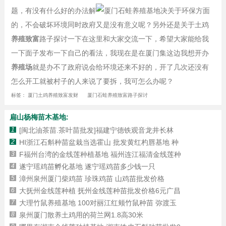
题，有没有什么好的办法解
决关于环保方面
的，不会破坏环境同时政府又是没有意义呢？另外还是关于土鸡
养殖致富
路子探讨一下在这里和大家交流一下，希望大家能给我
一下面子发布一下自己的看法，我现在是在厦门集这边我想开办
养殖场
就是办不了政府说会给环境还来不好的，开了几次还没有
怎么开工就被村子的人来说了要拆，我可怎么办呢？
标签：
厦门土鸡养殖致富发财
厦门石蛙养殖致富路子探讨
扁山杨梅苗木基地:
1
[闽北油茶苗.茶叶苗批发]福建宁德铁观音龙井长林
2
HI浙江石斛种苗盆栽当选霍山 批发黄红杓唇基地 种
3
F福州台湾的金线莲种植基地 福州连江福清金线莲种
4
遂宁瑶鸡苗孵化基地 遂宁瑶鸡苗多少钱一只
5
漳州泉州厦门柴鸡苗 珍珠鸡苗 山鸡苗批发价格
6
大抚州金线莲种植 抚州金线莲种苗批发价格6元广昌
7
大理竹鼠养殖基地 100对丽江红颊竹鼠种苗 弥渡玉
8
泉州厦门散养土鸡用的荷兰网1.8高30米