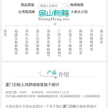
黑晶黑魁
晚稻晚熟
台湾黑高峰
大果永大冠
首
福
漳
浙
湖
广
安
晚
早
扁
页
建
州
江
南
西
海
熟
熟
山
东
水
仙
黑
大
王
杨
杨
旅
魁
晶
居
高
黑
子
梅
梅
游
杨
杨
杨
峰
炭
杨
苗
树
梅
梅
梅
杨
杨
梅
批
苗
苗
苗
苗
梅
梅
苗
发
苗
苗
厦门石蛙土鸡养殖致富路子探讨
浏览次数：6384
发布时间：2025/08/13 11:22
2025扁山杨梅苗木基地
>
福建杨梅苗批发
>
龙岩杨梅苗批发
>
上杭杨梅苗批
发
大侠位我今天想在这里问一下关于我们
厦门石蛙
方面的养殖问