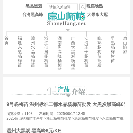
黑晶黑魁
晚稻晚熟
台湾黑高峰
大果永大冠
首
福
漳
浙
湖
广
安
晚
早
扁
页
建
州
江
南
西
海
熟
熟
山
东
水
仙
黑
大
王
杨
杨
旅
魁
晶
居
高
黑
子
梅
梅
游
杨
杨
杨
峰
炭
杨
苗
树
梅
梅
梅
杨
杨
梅
批
苗
苗
苗
苗
梅
梅
苗
发
苗
苗
9号杨梅苗 温州标准二都水晶杨梅苗批发 大黑炭黑高峰6元/K
浏览次数：1108
发布时间：2025/08/17 12:45
2025扁山杨梅苗木基地
>
浙江杨梅苗批发
>
温州杨梅苗批发
>
永嘉杨梅苗批
发
温州大黑炭.黑高峰6元/KE: