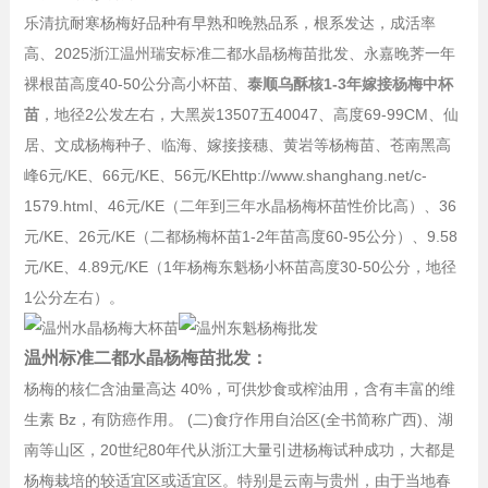
乐清抗耐寒杨梅好品种有早熟和晚熟品系，根系发达，成活率
高、2025浙江温州瑞安标准二都水晶杨梅苗批发、永嘉晚荠一年
裸根苗高度40-50公分高小杯苗、
泰顺乌酥核1-3年嫁接杨梅中杯
苗
，地径2公发左右，大黑炭13507五40047、高度69-99CM、仙
居、文成杨梅种子、临海、嫁接接穗、黄岩等杨梅苗、苍南黑高
峰6元/KE、66元/KE、56元/KEhttp://www.shanghang.net/c-
1579.html、46元/KE（二年到三年水晶杨梅杯苗性价比高）、36
元/KE、26元/KE（二都杨梅杯苗1-2年苗高度60-95公分）、9.58
元/KE、4.89元/KE（1年杨梅东魁杨小杯苗高度30-50公分，地径
1公分左右）。
温州标准二都水晶杨梅苗批发：
杨梅的核仁含油量高达 40%，可供炒食或榨油用，含有丰富的维
生素 Bz，有防癌作用。 (二)食疗作用自治区(全书简称广西)、湖
南等山区，20世纪80年代从浙江大量引进杨梅试种成功，大都是
杨梅栽培的较适宜区或适宜区。特别是云南与贵州，由于当地春