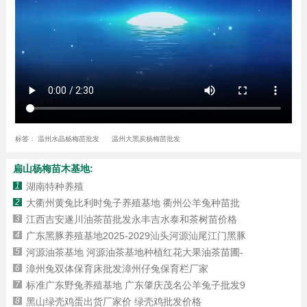
标签：
温州水晶杨梅苗批发
温州大黑炭杨梅苗批发
扁山杨梅苗木基地:
1
湖南特种养殖
2
大衢州黄兔比利时兔子养殖基地 衢州公羊兔种苗批
3
江西吉安遂川油茶苗批发永丰吉水泰和茶树苗价格
4
广东黑豚养殖基地2025-2029汕头河源汕尾江门黑豚
5
河源油茶基地 河源油茶基地种植红花大果油茶苗圃-
6
漳州兔双体保育床批发漳州仔兔保育栏厂家
7
标准广东野兔养殖基地 广东肇庆茂名公羊兔子批发9
8
黑山绿壳鸡蛋出货厂家价 绿壳鸡批发价格