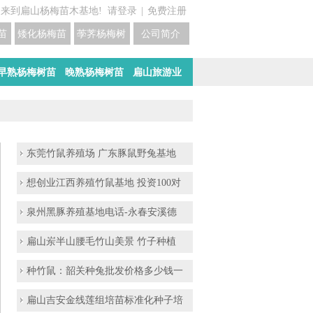
迎来到扁山杨梅苗木基地!
请登录
|
免费注册
苗培育基地
矮化杨梅苗价格
荸荠杨梅树苗培育
公司简介
早熟杨梅树苗
晚熟杨梅树苗
扁山旅游业
东莞竹鼠养殖场 广东豚鼠野兔基地
想创业江西养殖竹鼠基地 投资100对
泉州黑豚养殖基地电话-永春安溪德
扁山岽半山腰毛竹山美景 竹子种植
种竹鼠：韶关种兔批发价格多少钱一
扁山吉安金线莲组培苗标准化种子培