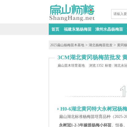
首页
福建东魁杨梅苗
漳州水晶杨梅苗
>
>
2025扁山杨梅苗木基地
湖北杨梅苗批发
黄冈
3CM湖北黄冈杨梅苗批发 
扁山苗木培育基地
浏览:1352
标签:
湖北永
H0-6湖北黄冈特大永树冠杨
扁山湖北标准杨梅苗培育品种（2025-
永树冠1-2-3年嫁接杨梅小杯苗
、恒春、