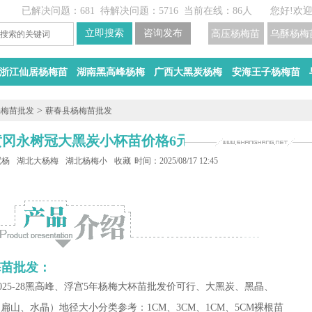
已解决问题：681
待解决问题：5716
当前在线：86人
您好!欢
高压杨梅苗
乌酥杨梅
浙江仙居杨梅苗
湖南黑高峰杨梅
广西大黑炭杨梅
安海王子杨梅苗
>
杨梅苗批发
蕲春县杨梅苗批发
黄冈永树冠大黑炭小杯苗价格6元一颗
冠杨梅苗
湖北大杨梅苗批发
湖北杨梅小杯苗
收藏
时间：2025/08/17 12:45
梅苗批发：
2025-28黑高峰、浮宫5年杨梅大杯苗批发价可行、大黑炭、黑晶、
扁山、水晶）地径大小分类参考：1CM、3CM、1CM、5CM裸根苗