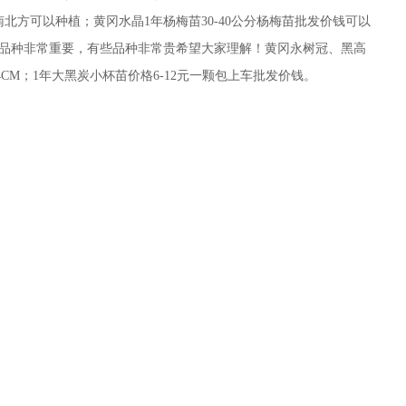
M南北方可以种植；黄冈水晶1年杨梅苗30-40公分杨梅苗批发价钱可以
品种非常重要，有些品种非常贵希望大家理解！黄冈永树冠、黑高
-4CM；1年大黑炭小杯苗价格6-12元一颗包上车批发价钱。