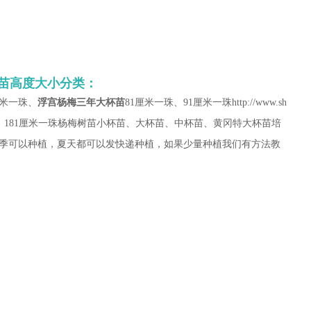
杯苗高度大小分类：
厘米一珠、
浮宫杨梅三年大杯苗
81厘米一珠、91厘米一珠http://www.sh
、121厘米一珠、181厘米一珠杨梅树苗小杯苗、大杯苗、中杯苗、黄冈特大杯苗培
季可以种植，夏天都可以发快递种植，如果少量种植我们有方法教