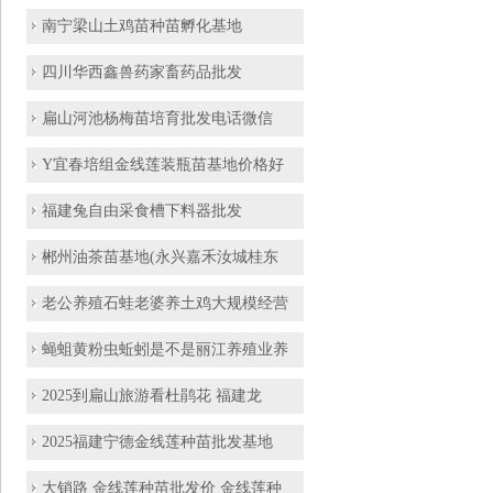
南宁梁山土鸡苗种苗孵化基地
四川华西鑫兽药家畜药品批发
扁山河池杨梅苗培育批发电话微信
Y宜春培组金线莲装瓶苗基地价格好
福建兔自由采食槽下料器批发
郴州油茶苗基地(永兴嘉禾汝城桂东
老公养殖石蛙老婆养土鸡大规模经营
蝇蛆黄粉虫蚯蚓是不是丽江养殖业养
2025到​扁山旅游看杜鹃花 福建龙
2025福建宁德金线莲种苗批发基地
大销路 金线莲种苗批发价 金线莲种