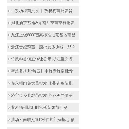
甘孜杨梅苗批发 甘孜杨梅苗批发货
湖北油茶基地&湖南油茶苗茶籽批发
九江上饶8000亩高标准油茶基地南昌
浙江贵妃鸡苗一般批发多少钱一只？
竹鼠种苗便宜转让公示 浙江重庆湖
蜜蜂养殖基地(四川中蜂意蜂蜜批发
在永州肉兔大量批发 永州肉兔苗批
济宁金乡县鸡苗批发 芦花鸡养殖基
龙岩福州比利时宫廷黄鸡苗批发
清场云南临沧168对竹鼠养殖基地 福