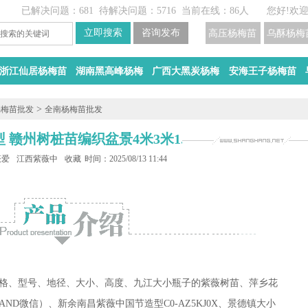
已解决问题：681
待解决问题：5716
当前在线：86人
您好!欢
高压杨梅苗
乌酥杨梅
浙江仙居杨梅苗
湖南黑高峰杨梅
广西大黑炭杨梅
安海王子杨梅苗
>
杨梅苗批发
全南杨梅苗批发
 赣州树桩苗编织盆景4米3米1.8M
薇爱心造型批发
江西紫薇中国节造型
收藏
时间：2025/08/13 11:44
格、型号、地径、大小、高度、九江大小瓶子的紫薇树苗、萍乡花
电话AND微信）、新余南昌紫薇中国节造型C0-AZ5KJ0X、景德镇大小