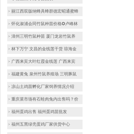
丽江西双版纳蜂具蜂群德宏昭通蜜蜂
怀化溆浦会同竹鼠种苗价格✪卢峰林
漳州三明竹鼠种苗 厦门龙岩竹鼠养
林下万宁 文昌的金线莲干货 琼海金
广西来宾大叶红霞金线莲 广西来宾
福建黄兔 泉州竹鼠养殖场 三明豚鼠
凉山土鸡苗孵化厂家饲养情况介绍
重庆菜市场有石蛙肉兔内出售吗？价
福州蛋鸡出售 福州蛋鸡苗批发
福州五黑绿壳蛋鸡厂家供货中心