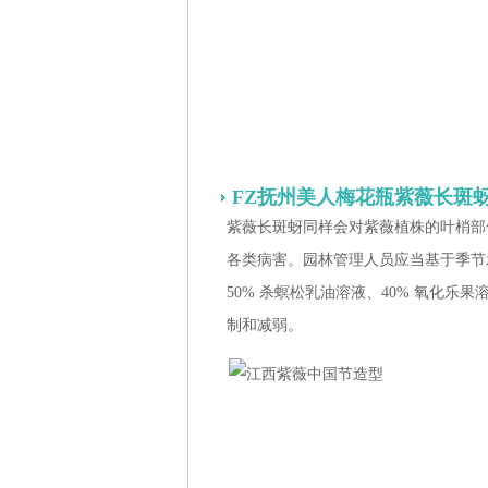
FZ抚州美人梅花瓶紫薇长斑
紫薇长斑蚜同样会对紫薇植株的叶梢部
各类病害。园林管理人员应当基于季节发
50% 杀螟松乳油溶液、40% 氧化
制和减弱。