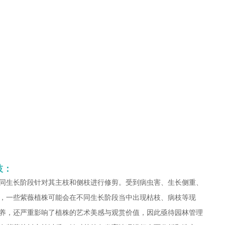
枝：
同生长阶段针对其主枝和侧枝进行修剪。受到病虫害、生长侧重、
，一些紫薇植株可能会在不同生长阶段当中出现枯枝、病枝等现
养，还严重影响了植株的艺术美感与观赏价值，因此亟待园林管理