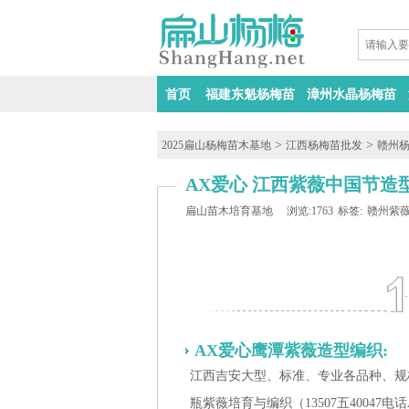
首页
福建东魁杨梅苗
漳州水晶杨梅苗
>
>
2025扁山杨梅苗木基地
江西杨梅苗批发
赣州
AX爱心 江西紫薇中国节造型
扁山苗木培育基地
浏览:1763
标签:
赣州紫
AX爱心鹰潭紫薇造型编织:
江西吉安大型、标准、专业各品种、规
瓶紫薇培育与编织（13507五40047