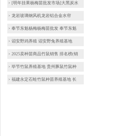
[明年挂果杨梅苗批发市场]大黑炭水
龙岩玻璃钢风机龙岩铝合金水帘
奉节东魁杨梅杨梅苗批发 奉节东魁
诏安野鸡养殖 诏安野兔养殖基地
2025卖种苗商品竹鼠销售 排名榜(销
毕节竹鼠养殖基地 贵州豚鼠竹鼠种
福建永定石蛙竹鼠种苗养殖基地 长