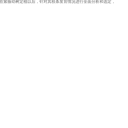
在紫薇幼树定植以后，针对其枝条发育情况进行全面分析和选定，