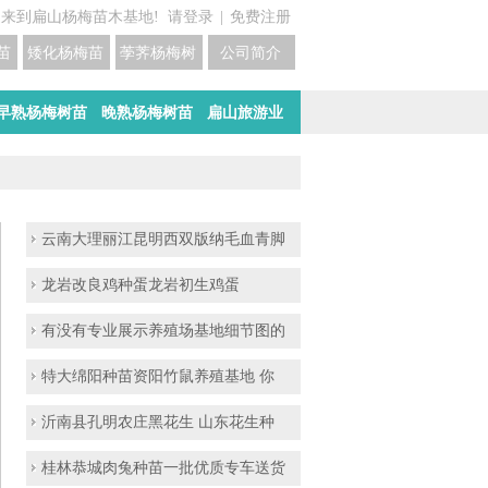
迎来到扁山杨梅苗木基地!
请登录
|
免费注册
苗培育基地
矮化杨梅苗价格
荸荠杨梅树苗培育
公司简介
早熟杨梅树苗
晚熟杨梅树苗
扁山旅游业
云南大理丽江昆明西双版纳毛血青脚
龙岩改良鸡种蛋龙岩初生鸡蛋
有没有专业展示养殖场基地细节图的
特大绵阳种苗资阳竹鼠养殖基地 你
沂南县孔明农庄黑花生 山东花生种
桂林恭城肉兔种苗一批优质专车送货