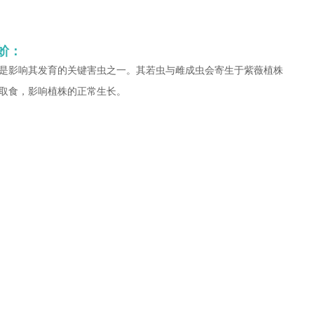
蚧：
是影响其发育的关键害虫之一。其若虫与雌成虫会寄生于紫薇植株
取食，影响植株的正常生长。