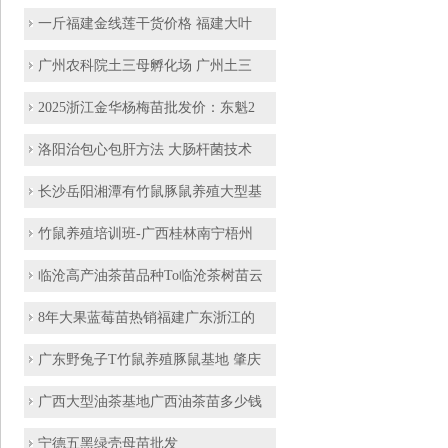
一斤福建金线莲干货价格 福建大叶
广州农科院土三母孵化场 广州土三
2025浙江金华杨梅苗批发价：东魁2
洛阳治包心包肝方法 大肠杆菌技术
长沙岳阳湘潭有竹鼠豚鼠养殖大型基
竹鼠养殖培训班-广西桂林南宁梧州
临沧高产油茶苗品种To临沧茶树苗云
8年大果蓝莓苗热销福建广东浙江的
广东野兔子T竹鼠养殖豚鼠基地 肇庆
广西大型油茶基地广西油茶苗多少钱
宁德五黑绿壳母苗批发