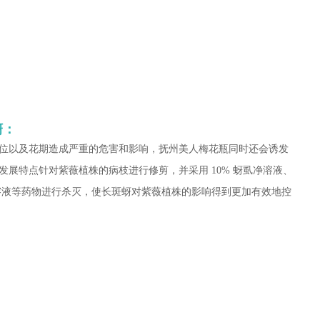
蚜：
位以及花期造成严重的危害和影响，抚州美人梅花瓶同时还会诱发
展特点针对紫薇植株的病枝进行修剪，并采用 10% 蚜虱净溶液、
乐果溶液等药物进行杀灭，使长斑蚜对紫薇植株的影响得到更加有效地控