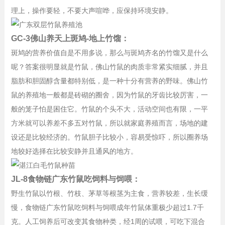
理上，操作要轻，不要大声喧哗，应保持环境安静。
GC-3佛山养天上斑鸠-地上竹馏：
斑鸠的营养价值自是不用多说，那么与斑鸠齐名的竹馏又是什么
呢？答案很明显就是竹鼠，佛山竹鼠的肉质非常紧实细腻，并且
脂肪和胆固醇含量都特别低，是一种十分有营养的野味。
佛山
竹
鼠的养殖地一般都是砖砌的圈舍，因为竹鼠的牙齿比较厉害，一
般的笼子怕是困住它。竹鼠的个头不大，活动空间也有限，一平
方米就可以养差不多五对竹鼠，所以就家庭养殖而言，场地的建
设还是比较经济的。竹鼠胆子比较小，容易受惊吓，所以圈养场
地较好选择在比较安静并且通风的地方。
JL-8食物链广东竹鼠吃饲料与饲喂：
野生竹鼠以竹根、竹枝、茅草等根茎为主食，营养较差，生长缓
慢，食物链广东竹鼠吃饲料与饲喂成年竹鼠体重极少超过1.7千
克。人工饲养后可改变其食物种类，经1周的试喂，可吃下混合