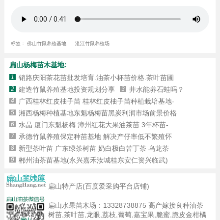
标签：
佛山竹鼠养殖基地
湛江竹鼠养殖场
扁山杨梅苗木基地:
1
销路庆阳茶花苗批发培育.油茶小杯苗价格.茶叶苗圃
2
建造竹鼠养殖基地投资规划分享
3
井水能养石蛙吗？
4
广西桂林红皮柚子苗 桂林红皮柚子苗种植栽培基地-
5
湘西杨梅种植基地东魁杨梅苗黑炭利润市场前景价格
6
水晶 厦门东魁杨梅 漳州红花大果油茶苗 3年杯苗-
7
承德竹鼠养殖保定种苗基地 解决产仔率低不繁殖怀
8
新型茶叶苗 广东绿茶树苗 奶白极白苦丁茶 乌龙茶
9
郴州油茶苗基地(永兴嘉禾汝城桂东安仁资兴临武)
扁山特产店(百度爱采购平台店铺)
扁山水果苗木场：
13328738875
高产嫁接良种油茶
树苗,茶叶苗,龙眼,荔枝,葡萄,嘉宝果,脆蜜,脆皮金柑橘