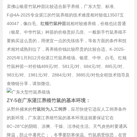
卖佛山银星竹鼠种苗比较适合新手养殖，广东大型、标准、
F@4A-2025专业湛江的竹鼠养殖的技术难度相对较低13507五
40047，像白毛、
红颊竹鼠种苗
就相对较难养殖，价格也比普通
（银星、中华竹鼠）种苗的价格贵好几倍、一般新手竹鼠养殖不
要购买这么贵的，用便宜一点的先练练手，等各方面的条件和技
术相对成熟到位了，再养殖价钱比较昂贵的比较合适。K-2025-
2025年1月到12月份湛江竹鼠养殖场、银星、中华、白毛、红颊
竹鼠种苗一对价钱
489元/对、
581元/对、
684元/对、885元/对、
983元/对、
1981元/对、2
884元/对、
3885元/对包全程技术指导及
食物链分享，请加微信。
ZY-5在广东湛江养殖竹鼠的基本环境：
从野外捕来的
竹鼠转为人工饲养
，应尽快使它适应人工饲养条件
的新环境，广东湛江养殖竹鼠的基本环境这就要保证它在
8C~28°C的阴暗、凉爽、干燥、洁净处生活。天气炎热时要通风
降温，防止中暑死亡；，冬季要防寒保温。竹鼠易受惊恐，在管