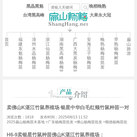
黑晶黑魁
晚稻晚熟
台湾黑高峰
大果永大冠
首
福
漳
浙
湖
广
安
晚
早
扁
页
建
州
江
南
西
海
熟
熟
山
东
水
仙
黑
大
王
杨
杨
旅
魁
晶
居
高
黑
子
梅
梅
游
杨
杨
杨
峰
炭
杨
苗
树
梅
梅
梅
杨
杨
梅
批
苗
苗
苗
苗
梅
梅
苗
发
苗
苗
卖佛山K湛江竹鼠养殖场 银星中华白毛红颊竹鼠种苗一对48
浏览次数：1818
发布时间：2025/08/13 11:52
2025扁山杨梅苗木基地
>
广东杨梅苗批发
>
佛山杨梅苗批发
>
顺德杨梅苗批
发
H6-9卖银星竹鼠种苗佛山K湛江竹鼠养殖场：