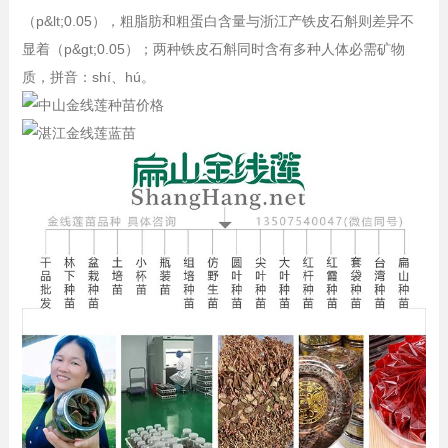
（p&lt;0.05），粗脂肪和粗蛋白含量与浙江产铁皮石斛则差异不
显着（p&gt;0.05）；两种铁皮石斛同时含有多种人体必需矿物
质，拼音：shí、hú。