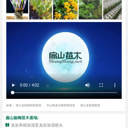
标签：
湛江金线莲种苗批发
中山铁皮石斛种苗批发
湛江金线莲瓶苗
扁山杨梅苗木基地:
1
龙岩养殖加湿泵龙岩加湿喷头