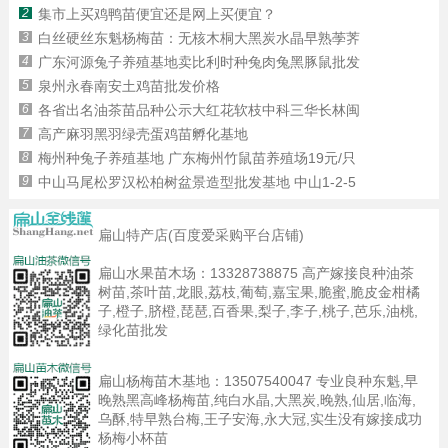
2
集市上买鸡鸭苗便宜还是网上买便宜？
3
白丝硬丝东魁杨梅苗：无核木桐大黑炭水晶早熟荸荠
4
广东河源兔子养殖基地卖比利时种兔肉兔黑豚鼠批发
5
泉州永春南安土鸡苗批发价格
6
各省出名油茶苗品种公示大红花软枝中科三华长林闽
7
高产麻羽黑羽绿壳蛋鸡苗孵化基地
8
梅州种兔子养殖基地 广东梅州竹鼠苗养殖场19元/只
9
中山马尾松罗汉松柏树盆景造型批发基地 中山1-2-5
扁山特产店(百度爱采购平台店铺)
扁山水果苗木场：
13328738875
高产嫁接良种油茶
树苗,茶叶苗,龙眼,荔枝,葡萄,嘉宝果,脆蜜,脆皮金柑橘
子,橙子,脐橙,琵琶,百香果,梨子,李子,桃子,芭乐,油桃,
绿化苗批发
扁山杨梅苗木基地：
13507540047
专业良种东魁,早
晚熟黑高峰杨梅苗,纯白水晶,大黑炭,晚熟,仙居,临海,
乌酥,特早熟台梅,王子安海,永大冠,实生没有嫁接成功
杨梅小杯苗