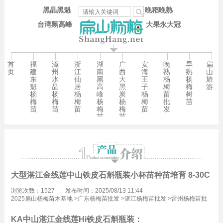
黑晶黑魁
晚稻晚熟
台湾黑高峰
大果永大冠
首
福
漳
浙
湖
广
安
晚
早
扁
页
建
州
江
南
西
海
熟
熟
山
东
水
仙
黑
大
王
杨
杨
旅
魁
晶
居
高
黑
子
梅
梅
游
杨
杨
杨
峰
炭
杨
苗
树
梅
梅
梅
杨
杨
梅
批
苗
苗
苗
苗
梅
梅
苗
发
苗
苗
大型湛江金线莲中山铁皮石斛瓶装小杯苗种苗培育 8-30CM
浏览次数：1527
发布时间：2025/08/13 11:44
2025扁山杨梅苗木基地
>
广东杨梅苗批发
>
湛江杨梅苗批发
>
雷州杨梅苗批
发
KA中山
湛江
金线莲Hi铁皮石斛瓶装：