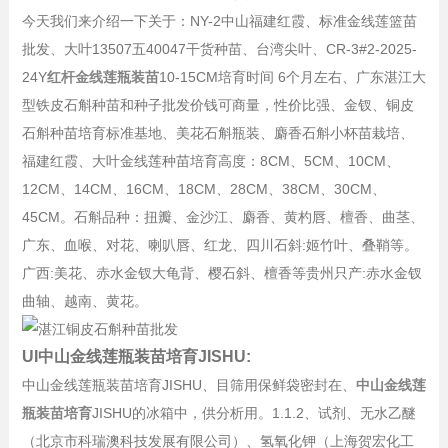
今天我们来介绍一下关于：NY-2中山福建红霞、标准金线莲篮苗
批发、大叶13507五40047干货种苗、台湾尖叶、CR-3#2-2025-
24Y
红杆金线莲瓶装苗
10-15CM培育时间 6个月左右、广东湛江大
型铁皮石斛种苗和种子批发价钱可商量，性价比强、金钗、铜皮
石斛种苗培育标准基地、美花石斛瓶装、麝香石斛小杯苗栽培、
福建红霞、大叶金线莲种苗培育高度：8CM、5CM、10CM、
12CM、14CM、16CM、18CM、28CM、38CM、30CM、
45CM。石斛品种：扭瓣、金沙江、麝香、黄杓唇、檀香、曲茎、
广东、血喉、对花、喇叭唇、红龙、四川石斜:姬竹叶、叠鞘等。
广西:美花、赤水金钗大龟背、樱石斜、檀香等贵州只产:赤水金钗
曲轴、越南、黄花。
UI中山金线莲瓶装苗培育JISHU:
中山金线莲瓶装苗培育JISHU、目筛用保鲜袋密封在、
中山金线莲
瓶装苗培育
JISHU的冰箱中，供分析用。1.1.2、试剂、无水乙醚
（北京市科瑞澳科技发展有限公司）、氢氧化钾（上海贺宏化工