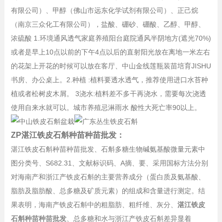
有限公司）、甲醇（佛山市远东化学试剂有限公司）、正己烷
（南京三众化工有限公司），盐酸、硼砂、硼酸、乙醇、甲醇、
浓硫酸 1.环境通风透气家庭养殖阳台庭院通风半阴地方(遮光70%)
或者是早上10点以前的下午4点以后的直射阳光放在离地一米左右
的花架上开花的时候可以放在客厅、中山金线莲瓶装苗培育JISHU
书房、办公桌上。2.种植 :植料要透水透气，推荐使用进口水苔种
植或者松树皮木屑。 3浇水:植料差不多干再浇水，需要每次浇透
使用自来水就可以。城市养殖忌淋雨水 酸性大死亡率90以上。
ZP湛江铁皮石斛种苗种苗批发：
湛江铁皮石斛种苗种苗批发、石斛多糖生物碱氨基酸微量元素中
图分类号、S682.31、文献标识码、A摘、要、采用国标方法分别
对海南产和浙江产铁皮石斛的主要营养成分（蛋白质及氨基酸、
脂肪及脂肪酸、总多糖及矿质元素）的组成和含量进行测定。结
果表明，海南产铁皮石斛中的粗脂肪、粗纤维、灰分、
湛江铁皮
石斛种苗种苗批发
、总多糖和水与浙江产铁皮石斛差异显着