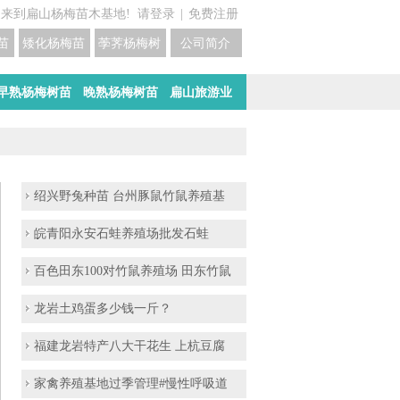
迎来到扁山杨梅苗木基地!
请登录
|
免费注册
苗培育基地
矮化杨梅苗价格
荸荠杨梅树苗培育
公司简介
早熟杨梅树苗
晚熟杨梅树苗
扁山旅游业
绍兴野兔种苗 台州豚鼠竹鼠养殖基
皖青阳永安石蛙养殖场批发石蛙
百色田东100对竹鼠养殖场 田东竹鼠
龙岩土鸡蛋多少钱一斤？
福建龙岩特产八大干花生 上杭豆腐
家禽养殖基地过季管理#慢性呼吸道