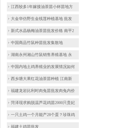
江西较多1年嫁接油茶苗小杯苗地方
大金华仿野生金线莲种植基地 批发
新式水晶杨梅油茶苗批发价格 南平2
中国商品竹鼠种苗批发集散地
湖南永州湘山竹鼠销售养殖基地 永
中国内地土鸡养殖业的发展情况如何
西乡塘大果红花油茶苗种植 江南新
福建龙岩比利时肉兔苗批发肉兔内价
菏泽现求购脱温芦花鸡苗2000只贵妃
一只土鸡一个月能产28个蛋？珍珠鸡
福建土鸡苗批发