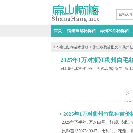
首页
福建东魁杨梅苗
漳州水晶杨梅苗
>
>
2025扁山杨梅苗木基地
浙江杨梅苗批发
衢州
2025年1万对浙江衢州白毛
扁山花兔比利时种兔
浏览:26465
标签:
浙江
2025年1万对
衢州
竹鼠种苗价
2025年下半年1万对白毛、红颊、浙
鼠种苗13507540047、比利时、花兔、