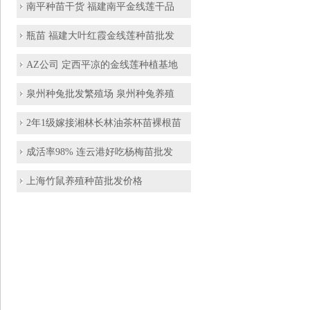
南平种苗干货 福建南平金线莲干品
瓶苗 福建大叶红霞金线莲种苗批发
AZ公司 定西平凉的金线莲种植基地
泉州种兔批发繁殖场 泉州种兔养殖
2年1级嫁接湘林长林油茶杯苗裸根苗
成活率98% 连云港好吃杨梅苗批发
上海竹鼠养殖种苗批发价格