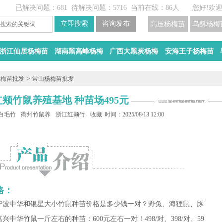
已解决问题：681
待解决问题：5716
当前在线：86人
您好!欢
高压杨梅苗
乌酥杨梅
浙江仙居杨梅苗
湖南黑高峰杨梅
广西大黑炭杨梅
安海王子杨梅苗
>
杨梅苗批发
常山杨梅苗批发
红颊竹鼠养殖基地 种苗场495元
白毛竹鼠养殖场
衢州竹鼠养殖基地
浙江红颊竹鼠养殖基地
收藏
时间：2025/08/13 12:00
格：
江宁波中华和银星大小竹鼠种苗价格是多少钱一对？野兔、海狸鼠、豚
嘉兴
中华竹鼠一斤左右的种苗：600元左右一对！
498/对、
398/对、
59