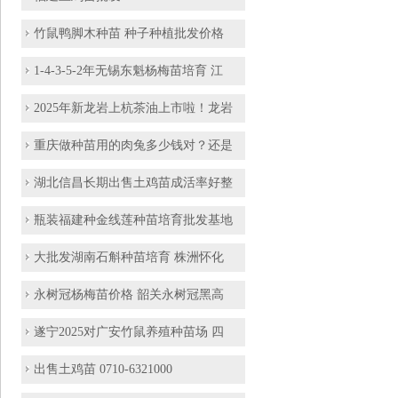
竹鼠鸭脚木种苗 种子种植批发价格
1-4-3-5-2年无锡东魁杨梅苗培育 江
2025年新龙岩上杭茶油上市啦！龙岩
重庆做种苗用的肉兔多少钱对？还是
湖北信昌长期出售土鸡苗成活率好整
瓶装福建种金线莲种苗培育批发基地
大批发湖南石斛种苗培育 株洲怀化
永树冠杨梅苗价格 韶关永树冠黑高
遂宁2025对广安竹鼠养殖种苗场 四
出售土鸡苗 0710-6321000