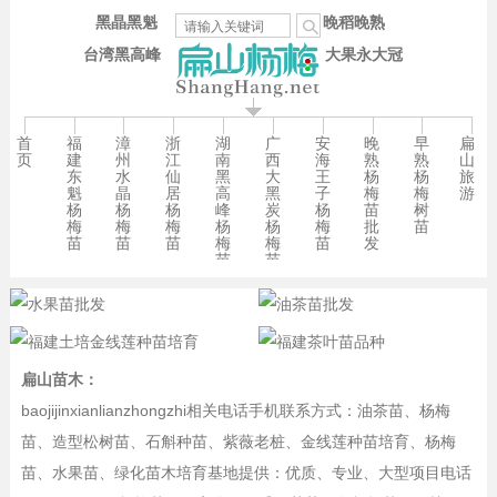
黑晶黑魁
晚稻晚熟
台湾黑高峰
大果永大冠
首
福
漳
浙
湖
广
安
晚
早
扁
页
建
州
江
南
西
海
熟
熟
山
东
水
仙
黑
大
王
杨
杨
旅
魁
晶
居
高
黑
子
梅
梅
游
杨
杨
杨
峰
炭
杨
苗
树
梅
梅
梅
杨
杨
梅
批
苗
苗
苗
苗
梅
梅
苗
发
苗
苗
扁山苗木：
baojijinxianlianzhongzhi相关电话手机联系方式：油茶苗、杨梅
苗、造型松树苗、石斛种苗、紫薇老桩、金线莲种苗培育、杨梅
苗、水果苗、绿化苗木培育基地提供：优质、专业、大型项目电话