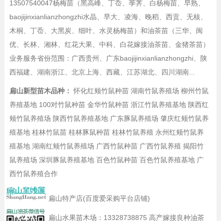
13507540047杨梅苗（黑高峰、丁岙、荸荠、白杨梅苗、早熟、
baojijinxianlianzhongzhi水晶、早大、凌海、晚稻、西贡、无核、
木桐、丁岙、大黑炭、细叶、水灵杨梅苗）和油茶苗（三华、闽
优、长林、湘林、红花大果、中科、白花嫁接油茶苗、金猪茶苗）
业务服务省份范围：广西贵州、广东baojijinxianlianzhongzhi、陕
西福建、湖南浙江、北京上海、西藏、江苏湖北、四川湖南...
扁山新型苗木品种：
怀化红颊竹鼠种苗
湖南竹鼠养殖场
柳州竹鼠
养殖基地
100对竹鼠种苗
金华竹鼠种苗
浙江竹鼠养殖基地
陕西红
颊竹鼠养殖场
陕西竹鼠养殖基地
广东豚鼠养殖场
肇庆红颊竹鼠养
殖基地
桂林竹鼠苗
桂林豚鼠种苗
桂林竹鼠养殖
永州红颊竹鼠养
殖基地
湖南红颊竹鼠养殖场
广西竹鼠种苗
广西竹鼠养殖
揭阳竹
鼠养殖场
深圳豚鼠养殖基地
百色竹鼠种苗
百色竹鼠养殖基地
广
西竹鼠养殖合作
扁山特产店(百度爱采购平台店铺)
扁山水果苗木场：
13328738875
高产嫁接良种油茶