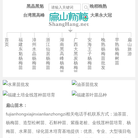
黑晶黑魁
晚稻晚熟
台湾黑高峰
大果永大冠
首
福
漳
浙
湖
广
安
晚
早
扁
页
建
州
江
南
西
海
熟
熟
山
东
水
仙
黑
大
王
杨
杨
旅
魁
晶
居
高
黑
子
梅
梅
游
杨
杨
杨
峰
炭
杨
苗
树
梅
梅
梅
杨
杨
梅
批
苗
苗
苗
苗
梅
梅
苗
发
苗
苗
扁山苗木：
fujianhongxiajinxianlianzhongzi相关电话手机联系方式：油茶苗、
杨梅苗、造型松树苗、石斛种苗、紫薇老桩、金线莲种苗培育、杨
梅苗、水果苗、绿化苗木培育基地提供：优质、专业、大型项目电