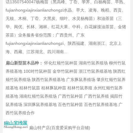
话13507540047杨梅苗（黑高峰、丁岙、荸荠、白杨梅苗、早熟、
fujianhongxiajinxianlianzhongzi水晶、早大、凌海、晚稻、西贡、
无核、木桐、丁岙、大黑炭、细叶、水灵杨梅苗）和油茶苗（三
华、闽优、长林、湘林、红花大果、中科、白花嫁接油茶苗、金猪
茶苗）业务服务省份范围：广西贵州、广东
fujianhongxiajinxianlianzhongzi、陕西福建、湖南浙江、北京上
海、西藏、江苏湖北、四川湖南...
扁山新型苗木品种：
怀化红颊竹鼠种苗
湖南竹鼠养殖场
柳州竹鼠
养殖基地
100对竹鼠种苗
金华竹鼠种苗
浙江竹鼠养殖基地
陕西红
颊竹鼠养殖场
陕西竹鼠养殖基地
广东豚鼠养殖场
肇庆红颊竹鼠养
殖基地
桂林竹鼠苗
桂林豚鼠种苗
桂林竹鼠养殖
永州红颊竹鼠养
殖基地
湖南红颊竹鼠养殖场
广西竹鼠种苗
广西竹鼠养殖
揭阳竹
鼠养殖场
深圳豚鼠养殖基地
百色竹鼠种苗
百色竹鼠养殖基地
广
西竹鼠养殖合作
扁山特产店(百度爱采购平台店铺)