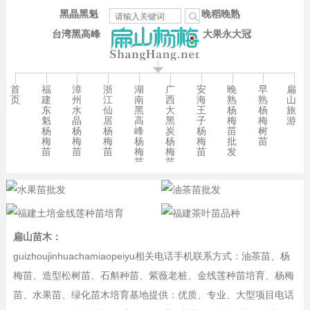
黑晶黑魁
晚稻晚熟
台湾黑高峰
大果永大冠
首
福
漳
浙
湖
广
安
晚
早
扁
页
建
州
江
南
西
海
熟
熟
山
东
水
仙
黑
大
王
杨
杨
旅
魁
晶
居
高
黑
子
梅
梅
游
杨
杨
杨
峰
炭
杨
苗
树
梅
梅
梅
杨
杨
梅
批
苗
苗
苗
苗
梅
梅
苗
发
苗
苗
扁山苗木：
guizhoujinhuachamiaopeiyu相关电话手机联系方式：油茶苗、杨
梅苗、造型松树苗、石斛种苗、紫薇老桩、金线莲种苗培育、杨梅
苗、水果苗、绿化苗木培育基地提供：优质、专业、大型项目电话