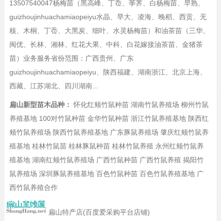
13507540047杨梅苗（黑高峰、丁岙、荸荠、白杨梅苗、早熟、
guizhoujinhuachamiaopeiyu水晶、早大、凌海、晚稻、西贡、无
核、木桐、丁岙、大黑炭、细叶、水灵杨梅苗）和油茶苗（三华、
闽优、长林、湘林、红花大果、中科、白花嫁接油茶苗、金猪茶
苗）业务服务省份范围：广西贵州、广东
guizhoujinhuachamiaopeiyu、陕西福建、湖南浙江、北京上海、
西藏、江苏湖北、四川湖南...
扁山新型苗木品种：
怀化红颊竹鼠种苗
湖南竹鼠养殖场
柳州竹鼠
养殖基地
100对竹鼠种苗
金华竹鼠种苗
浙江竹鼠养殖基地
陕西红
颊竹鼠养殖场
陕西竹鼠养殖基地
广东豚鼠养殖场
肇庆红颊竹鼠养
殖基地
桂林竹鼠苗
桂林豚鼠种苗
桂林竹鼠养殖
永州红颊竹鼠养
殖基地
湖南红颊竹鼠养殖场
广西竹鼠种苗
广西竹鼠养殖
揭阳竹
鼠养殖场
深圳豚鼠养殖基地
百色竹鼠种苗
百色竹鼠养殖基地
广
西竹鼠养殖合作
扁山特产店(百度爱采购平台店铺)