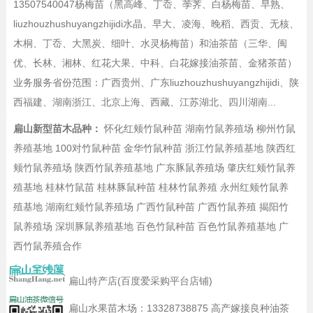
13507540047杨梅苗（黑高峰、丁岙、荸荠、白杨梅苗、早熟、
liuzhouzhushuyangzhijidi水晶、早大、凌海、晚稻、西贡、无核、
木桐、丁岙、大黑炭、细叶、水灵杨梅苗）和油茶苗（三华、闽
优、长林、湘林、红花大果、中科、白花嫁接油茶苗、金猪茶苗）
业务服务省份范围：广西贵州、广东liuzhouzhushuyangzhijidi、陕
西福建、湖南浙江、北京上海、西藏、江苏湖北、四川湖南...
扁山新型苗木品种：
怀化红颊竹鼠种苗
湖南竹鼠养殖场
柳州竹鼠
养殖基地
100对竹鼠种苗
金华竹鼠种苗
浙江竹鼠养殖基地
陕西红
颊竹鼠养殖场
陕西竹鼠养殖基地
广东豚鼠养殖场
肇庆红颊竹鼠养
殖基地
桂林竹鼠苗
桂林豚鼠种苗
桂林竹鼠养殖
永州红颊竹鼠养
殖基地
湖南红颊竹鼠养殖场
广西竹鼠种苗
广西竹鼠养殖
揭阳竹
鼠养殖场
深圳豚鼠养殖基地
百色竹鼠种苗
百色竹鼠养殖基地
广
西竹鼠养殖合作
扁山特产店(百度爱采购平台店铺)
扁山水果苗木场：
13328738875
高产嫁接良种油茶