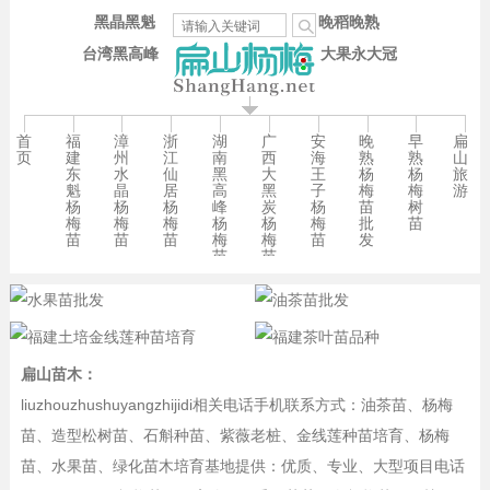
黑晶黑魁
晚稻晚熟
台湾黑高峰
大果永大冠
首
福
漳
浙
湖
广
安
晚
早
扁
页
建
州
江
南
西
海
熟
熟
山
东
水
仙
黑
大
王
杨
杨
旅
魁
晶
居
高
黑
子
梅
梅
游
杨
杨
杨
峰
炭
杨
苗
树
梅
梅
梅
杨
杨
梅
批
苗
苗
苗
苗
梅
梅
苗
发
苗
苗
扁山苗木：
liuzhouzhushuyangzhijidi相关电话手机联系方式：油茶苗、杨梅
苗、造型松树苗、石斛种苗、紫薇老桩、金线莲种苗培育、杨梅
苗、水果苗、绿化苗木培育基地提供：优质、专业、大型项目电话