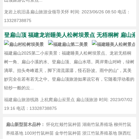
山顶旅游公司景点...
龙岩上杭旧县扁山旅游业领导关怀
时间: 2023/06/26 08:50 电话：
13328738875
登扁山顶 福建龙岩睡美人松树坝景点 无梧桐树 扁山岽
福建扁山2025第二小岽美景：福建睡美人松树坝景点、龙岩无梧桐
树一角、扁山小溪的水、登扁山顶、扁山水塔。两岸青山对峙，绿树
滴翠。抬头奇峰遮天，脚下清流潺潺，怪石卧波。雨中的山”，其美
妙完全在若有若无之中。登扁山顶旅游如果说它有，它随着浮动着的
轻纱一般的云...
福建扁山旅游线路 上杭爬扁山岽景点 扁山顶旅游
时间: 2023/07/02
19:16 电话：13328738875
扁山新型苗木品种：
怀化红颊竹鼠种苗
湖南竹鼠养殖场
柳州竹鼠
养殖基地
100对竹鼠种苗
金华竹鼠种苗
浙江竹鼠养殖基地
陕西红