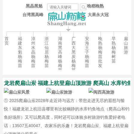
黑晶黑魁
晚稻晚熟
台湾黑高峰
大果永大冠
首
福
漳
浙
湖
广
安
晚
早
扁
页
建
州
江
南
西
海
熟
熟
山
东
水
仙
黑
大
王
杨
杨
旅
魁
晶
居
高
黑
子
梅
梅
游
杨
杨
杨
峰
炭
杨
苗
树
梅
梅
梅
杨
杨
梅
批
苗
苗
苗
苗
梅
梅
苗
发
苗
苗
龙岩爬扁山岽 福建上杭登扁山顶旅游 爬高山 水库钓鱼
① 2025爬扁山岽2028年走近诗与远方：带您走进无尽的遐想与愉
悦！福建龙岩上杭旧县哪里有比较幽静的水库钓鱼地点（爬高山和钓
鱼好场所）又可以爬高度，同时还可以体验乡村旅游钓鱼爱好者电
话：13507五40047、农家乐的乐趣！龙岩爬扁山岽、福建上杭登扁