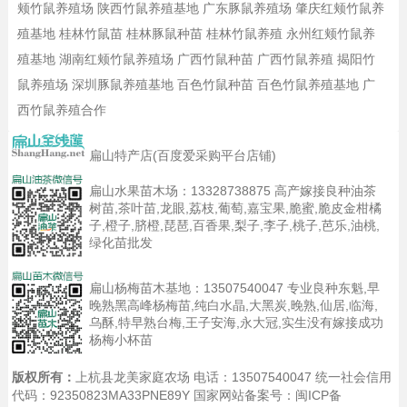
颊竹鼠养殖场
陕西竹鼠养殖基地
广东豚鼠养殖场
肇庆红颊竹鼠养
殖基地
桂林竹鼠苗
桂林豚鼠种苗
桂林竹鼠养殖
永州红颊竹鼠养
殖基地
湖南红颊竹鼠养殖场
广西竹鼠种苗
广西竹鼠养殖
揭阳竹
鼠养殖场
深圳豚鼠养殖基地
百色竹鼠种苗
百色竹鼠养殖基地
广
西竹鼠养殖合作
扁山特产店(百度爱采购平台店铺)
扁山水果苗木场：
13328738875
高产嫁接良种油茶
树苗,茶叶苗,龙眼,荔枝,葡萄,嘉宝果,脆蜜,脆皮金柑橘
子,橙子,脐橙,琵琶,百香果,梨子,李子,桃子,芭乐,油桃,
绿化苗批发
扁山杨梅苗木基地：
13507540047
专业良种东魁,早
晚熟黑高峰杨梅苗,纯白水晶,大黑炭,晚熟,仙居,临海,
乌酥,特早熟台梅,王子安海,永大冠,实生没有嫁接成功
杨梅小杯苗
版权所有：
上杭县龙美家庭农场 电话：13507540047 统一社会信用
代码：92350823MA33PNE89Y 国家网站备案号：
闽ICP备