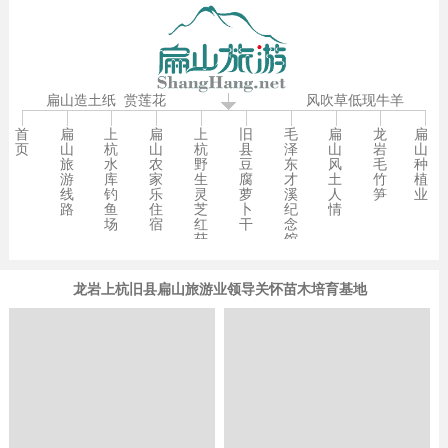
扁山造土纸
赏莲花
风吹草低现牛羊
首
扁
上
扁
上
旧
毛
扁
龙
扁
页
山
杭
山
杭
县
泽
山
岩
山
旅
水
农
野
豆
东
风
毛
种
游
库
家
生
腐
才
土
竹
植
线
钓
乐
灵
萝
溪
人
笋
业
路
鱼
住
芝
卜
纪
情
场
宿
红
干
念
菇
馆
龙岩上杭旧县扁山旅游业领导关怀苗木培育基地