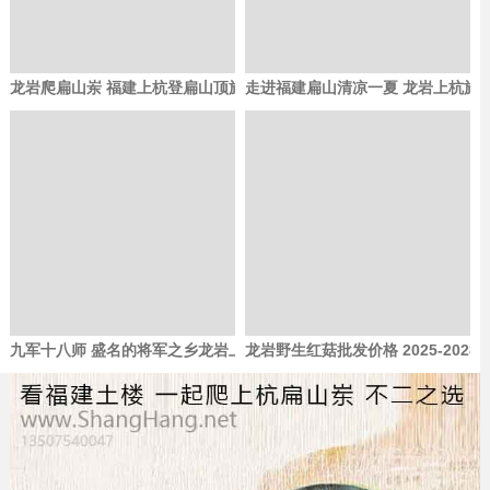
龙岩爬扁山岽 福建上杭登扁山顶旅游 爬高山 水库钓鱼地点
走进福建扁山清凉一夏 龙岩上杭旅
九军十八师 盛名的将军之乡龙岩上杭才溪 清新福建-扁山旅游
龙岩野生红菇批发价格 2025-202