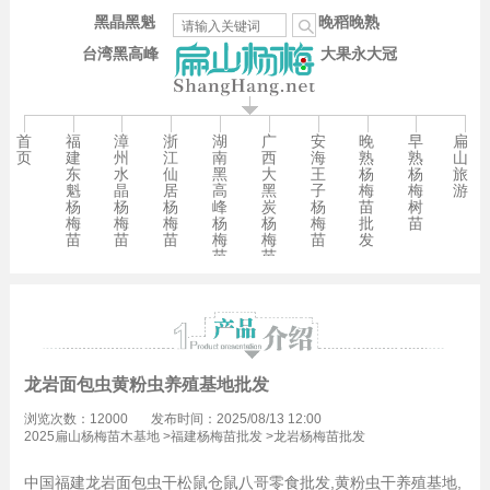
黑晶黑魁
晚稻晚熟
台湾黑高峰
大果永大冠
首
福
漳
浙
湖
广
安
晚
早
扁
页
建
州
江
南
西
海
熟
熟
山
东
水
仙
黑
大
王
杨
杨
旅
魁
晶
居
高
黑
子
梅
梅
游
杨
杨
杨
峰
炭
杨
苗
树
梅
梅
梅
杨
杨
梅
批
苗
苗
苗
苗
梅
梅
苗
发
苗
苗
龙岩面包虫黄粉虫养殖基地批发
浏览次数：12000
发布时间：2025/08/13 12:00
2025扁山杨梅苗木基地
>
福建杨梅苗批发
>
龙岩杨梅苗批发
中国福建龙岩面包虫干松鼠仓鼠八哥零食批发,黄粉虫干养殖基地,