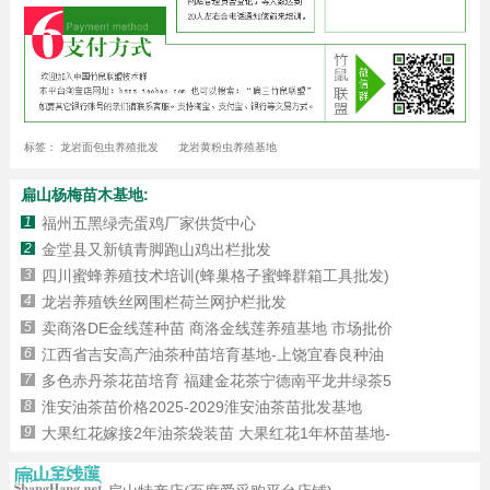
标签：
龙岩面包虫养殖批发
龙岩黄粉虫养殖基地
扁山杨梅苗木基地:
1
福州五黑绿壳蛋鸡厂家供货中心
2
金堂县又新镇青脚跑山鸡出栏批发
3
四川蜜蜂养殖技术培训(蜂巢格子蜜蜂群箱工具批发)
4
龙岩养殖铁丝网围栏荷兰网护栏批发
5
卖商洛DE金线莲种苗 商洛金线莲养殖基地 市场批价
6
江西省吉安高产油茶种苗培育基地-上饶宜春良种油
7
多色赤丹茶花苗培育 福建金花茶宁德南平龙井绿茶5
8
淮安油茶苗价格2025-2029淮安油茶苗批发基地
9
大果红花嫁接2年油茶袋装苗 大果红花1年杯苗基地-