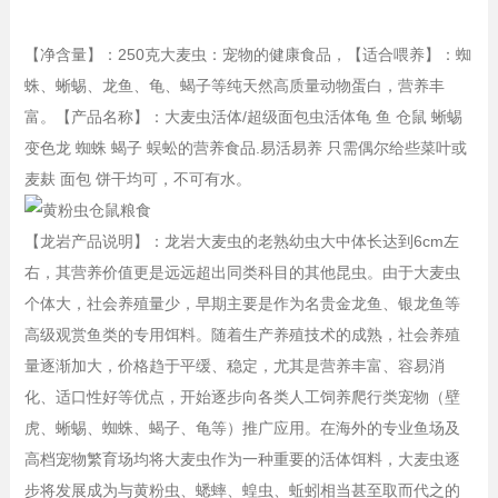
【净含量】：250克大麦虫：宠物的健康食品，【适合喂养】：蜘
蛛、蜥蜴、龙鱼、龟、蝎子等纯天然高质量动物蛋白，营养丰
富。【产品名称】：大麦虫活体/超级面包虫活体龟 鱼 仓鼠 蜥蜴
变色龙 蜘蛛 蝎子 蜈蚣的营养食品.易活易养 只需偶尔给些菜叶或
麦麸 面包 饼干均可，不可有水。
【龙岩产品说明】：龙岩大麦虫的老熟幼虫大中体长达到6cm左
右，其营养价值更是远远超出同类科目的其他昆虫。由于大麦虫
个体大，社会养殖量少，早期主要是作为名贵金龙鱼、银龙鱼等
高级观赏鱼类的专用饵料。随着生产养殖技术的成熟，社会养殖
量逐渐加大，价格趋于平缓、稳定，尤其是营养丰富、容易消
化、适口性好等优点，开始逐步向各类人工饲养爬行类宠物（壁
虎、蜥蜴、蜘蛛、蝎子、龟等）推广应用。在海外的专业鱼场及
高档宠物繁育场均将大麦虫作为一种重要的活体饵料，大麦虫逐
步将发展成为与黄粉虫、蟋蟀、蝗虫、蚯蚓相当甚至取而代之的