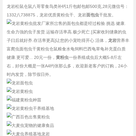
龙岩松鼠仓鼠八哥零食鸟类补钙1斤包邮包邮500克,28元微信号：
1332八738875，龙岩优质黄粉虫干、龙岩
面包虫
干批发。
所岀售的面包虫都是经过检验.挑选.健康.
生命力強的虫子发货.运输存活率高.极少死亡.[买家收到僆康的虫
子曰后就好奍.存活率更高]让您的小宠吃得开心.活体，
龙岩
营养丰
富爬虫面包虫干黄粉虫仓鼠粮食水龟饲料巴西龟草龟补充蛋白质
徤康.更可爱... 20元一份，
黄粉虫
一份养殖成虫后大概5-8斤左
右，好份大概是一张A4约张那么多，欢迎新老客户的订购，24小
时内发货，除节假日外。