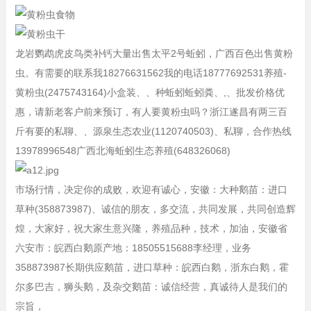
龙岩鹦鹉虎皮鸟类补钙大量出售太平2号蚯蚓，广西百色出售黄粉
虫。有需要的联系我18276631562我的电话18777692531养殖-
黄粉虫(2475743164)小盒装、、种蚯蚓蚯蚓粪、,、批发价格优
惠，请新老客户前来预订，有人要黄粉虫吗？浙江遂昌有两三百
斤有要的私聊、、源泉生态农业(1120740503)、私聊，合作热线
13978996548广西北海蚯蚓生态养殖(648326068)
市场行情，决定你的成败，欢迎有诚心，安徽：大种鹅苗：进口
草种(358873987)、诚信的朋友，多交流，共同发展，共同创造辉
煌，大家好，祝大家生意兴隆，养殖品种，技术，加油，安徽省
六安市：皖西白鹅原产地：18505515688李经理，业务
358873987长期供应鹅苗，进口草种：皖西白鹅，浙东白鹅，霍
尔多巴吉，狮头鹅，及杂交鹅苗：诚信经营，真诚待人是我们的
宗旨，