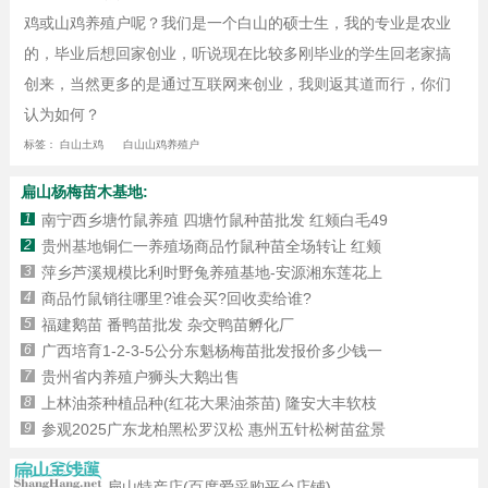
鸡或山鸡养殖户呢？我们是一个白山的硕士生，我的专业是农业
的，毕业后想回家创业，听说现在比较多刚毕业的学生回老家搞
创来，当然更多的是通过互联网来创业，我则返其道而行，你们
认为如何？
标签：
白山土鸡
白山山鸡养殖户
扁山杨梅苗木基地:
1
南宁西乡塘竹鼠养殖 四塘竹鼠种苗批发 红颊白毛49
2
贵州基地铜仁一养殖场商品竹鼠种苗全场转让 红颊
3
萍乡芦溪规模比利时野兔养殖基地-安源湘东莲花上
4
商品竹鼠销往哪里?谁会买?回收卖给谁?
5
福建鹅苗 番鸭苗批发 杂交鸭苗孵化厂
6
广西培育1-2-3-5公分东魁杨梅苗批发报价多少钱一
7
贵州省内养殖户狮头大鹅出售
8
上林油茶种植品种(红花大果油茶苗) 隆安大丰软枝
9
参观2025广东龙柏黑松罗汉松 惠州五针松树苗盆景
扁山特产店(百度爱采购平台店铺)