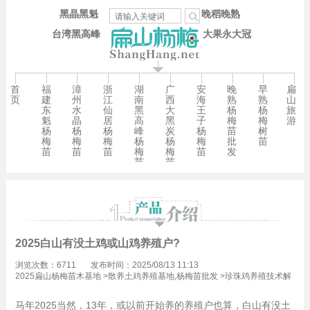
黑晶黑魁
晚稻晚熟
台湾黑高峰
大果永大冠
首
福
漳
浙
湖
广
安
晚
早
扁
页
建
州
江
南
西
海
熟
熟
山
东
水
仙
黑
大
王
杨
杨
旅
魁
晶
居
高
黑
子
梅
梅
游
杨
杨
杨
峰
炭
杨
苗
树
梅
梅
梅
杨
杨
梅
批
苗
苗
苗
苗
梅
梅
苗
发
苗
苗
2025白山有没土鸡或山鸡养殖户?
浏览次数：6711
发布时间：2025/08/13 11:13
2025扁山杨梅苗木基地
>
散养土鸡养殖基地,杨梅苗批发
>
珍珠鸡养殖技术解
答杨梅苗批发
马年2025当然，13年，或以前开始养的养殖户也算，白山有没土