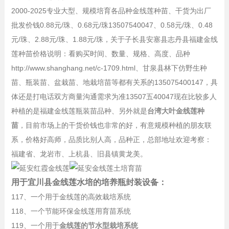
2000-2025专业大型、规模培育各品种金线莲种苗、干货为出厂
批发价钱0.88元/珠、0.68元/珠13507540047、0.58元/珠、0.48
元/珠、2.88元/珠、1.88元/珠，关于子长县安塞县志丹县福建金线
莲种苗价格说明：看购买时间、数量、规格、高度、品种
http://www.shanghang.net/c-1709.html、甘泉县林下仿野生种
苗、瓶装苗、盆栽苗、地栽培苗等都有关系的135075400147，具
体还是打电话双方商量沟通需求为准13507五40047现在比较多人
种植的是福建金线莲瓶装苗品种、另外就是
台湾大叶金线莲种
苗
，目前市场上的干货价钱也非常的好，有意规模种植的朋友联
系，价格好高师，品质比别人高，品种正，总部地址欢迎考察：
福建省、龙岩市、上杭县、旧县镇黄龙美。
用于宜川县金线莲水培的培养瓶封装设备：
117、一个用于金线莲的高效栽培系统
118、一个节能环保金线莲用育苗系统
119、一个用于
金线莲的节水型栽培系统