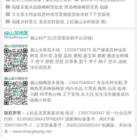
7
福建东魁水晶杨梅树苗批发 黑高峰杨梅苗培育 福建
8
大太原大同金线莲种苗培育规模货标准林下干货基地
9
福建乡村景点 龙岩农村旅游 上杭扁山乡村旅游 爬(
扁山特产店(百度爱采购平台店铺)
扁山水果苗木场：
13328738875
高产嫁接良种油茶
树苗,茶叶苗,龙眼,荔枝,葡萄,嘉宝果,脆蜜,脆皮金柑橘
子,橙子,脐橙,琵琶,百香果,梨子,李子,桃子,芭乐,油桃,
绿化苗批发
扁山杨梅苗木基地：
13507540047
专业良种东魁,早
晚熟黑高峰杨梅苗,纯白水晶,大黑炭,晚熟,仙居,临海,
乌酥,特早熟台梅,王子安海,永大冠,实生没有嫁接成功
杨梅小杯苗
版权所有：
上杭县龙美家庭农场 电话：13507540047 统一社会信用
代码：92350823MA33PNE89Y 国家网站备案号：
闽ICP备
20007963号-2
，公安部备案号：35082302000164
电脑版
，本站域
名：www.shanghang.net