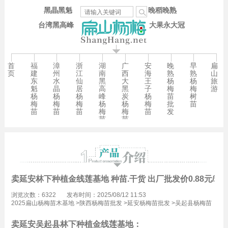
黑晶黑魁
晚稻晚熟
台湾黑高峰
大果永大冠
首
福
漳
浙
湖
广
安
晚
早
扁
页
建
州
江
南
西
海
熟
熟
山
东
水
仙
黑
大
王
杨
杨
旅
魁
晶
居
高
黑
子
梅
梅
游
杨
杨
杨
峰
炭
杨
苗
树
梅
梅
梅
杨
杨
梅
批
苗
苗
苗
苗
梅
梅
苗
发
苗
苗
卖延安林下种植金线莲基地 种苗.干货 出厂批发价0.88元/珠
浏览次数：6322
发布时间：2025/08/12 11:53
2025扁山杨梅苗木基地
>
陕西杨梅苗批发
>
延安杨梅苗批发
>
吴起县杨梅苗
批发
卖延安吴起县林下种植金线莲基地：