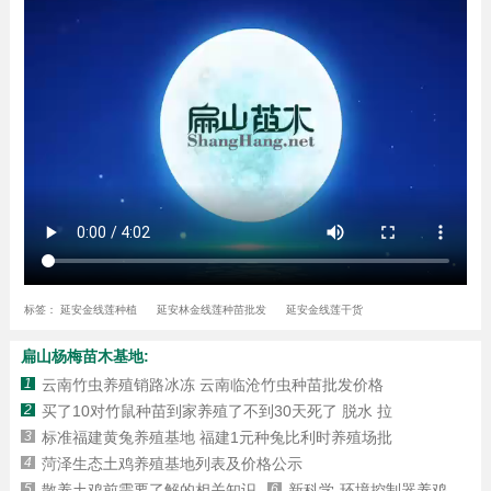
标签：
延安金线莲种植
延安林金线莲种苗批发
延安金线莲干货
扁山杨梅苗木基地:
1
云南竹虫养殖销路冰冻 云南临沧竹虫种苗批发价格
2
买了10对竹鼠种苗到家养殖了不到30天死了 脱水 拉
3
标准福建黄兔养殖基地 福建1元种兔比利时养殖场批
4
菏泽生态土鸡养殖基地列表及价格公示
5
散养土鸡前需要了解的相关知识
6
新科学-环境控制器养鸡