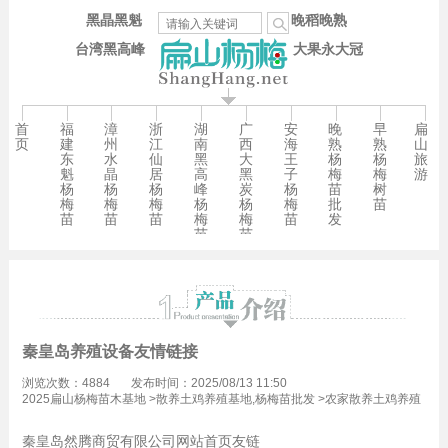
黑晶黑魁
晚稻晚熟
台湾黑高峰
大果永大冠
首
福
漳
浙
湖
广
安
晚
早
扁
页
建
州
江
南
西
海
熟
熟
山
东
水
仙
黑
大
王
杨
杨
旅
魁
晶
居
高
黑
子
梅
梅
游
杨
杨
杨
峰
炭
杨
苗
树
梅
梅
梅
杨
杨
梅
批
苗
苗
苗
苗
梅
梅
苗
发
苗
苗
秦皇岛养殖设备友情链接
浏览次数：4884
发布时间：2025/08/13 11:50
2025扁山杨梅苗木基地
>
散养土鸡养殖基地,杨梅苗批发
>
农家散养土鸡养殖
技术,杨梅苗批发
秦皇岛然腾商贸有限公司网站首页友链