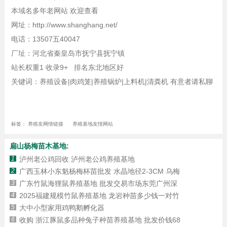
本域名多年老网站 欢迎查看
网址：http://www.shanghang.net/
电话：13507五40047
厂址：河北省秦皇岛市抚宁县抚宁镇
站长权重1 收录9+ 排名东北地区好
关键词：养殖设备|肉鸡笼|养殖锅炉|上料机|清粪机 有意者请私聊
标签：
养殖友网情链接
养殖基地友情网站
扁山杨梅苗木基地:
1
泸州老公鸡回收 泸州老公鸡养殖基地
2
广西玉林小东魁杨梅杯苗批发 水晶地径2-3CM 乌梅
3
广东竹鼠海狸鼠养殖基地 批发交易市场东莞广州深
4
2025福建规模竹鼠养殖基地 龙岩种苗多少钱一对竹
5
大中小型家用鸡鸭鹅孵化器
6
收购 浙江豚鼠多品种兔子种苗养殖基地 批发价钱68