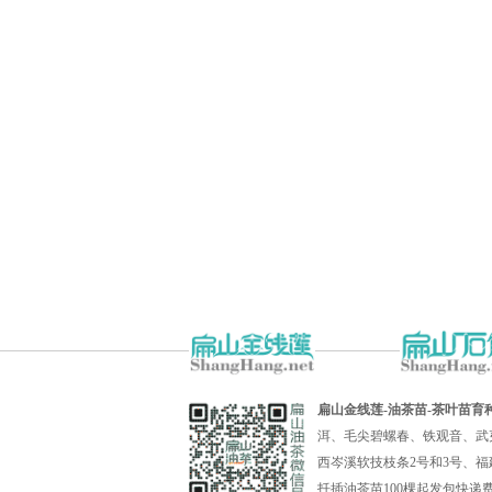
扁山金线莲-油茶苗-茶叶苗育
洱、毛尖碧螺春、铁观音、武
西岑溪软技枝条2号和3号、福
扦插油茶苗100棵起发包快