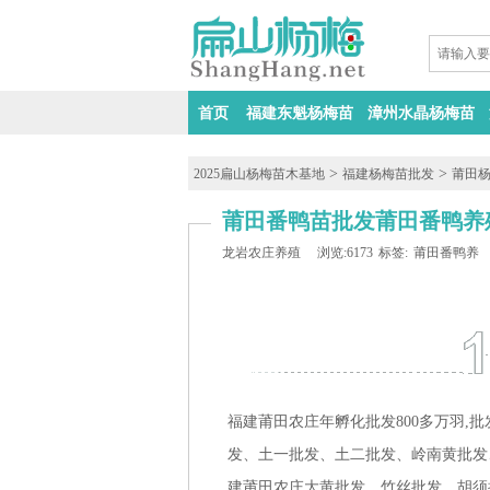
首页
福建东魁杨梅苗
漳州水晶杨梅苗
>
>
2025扁山杨梅苗木基地
福建杨梅苗批发
莆田
莆田番鸭苗批发莆田番鸭养
龙岩农庄养殖
浏览:6173
标签:
莆田番鸭养
福建莆田农庄年孵化批发800多万羽
发、土一批发、土二批发、岭南黄批发
建莆田农庄大黄批发、竹丝批发、胡须