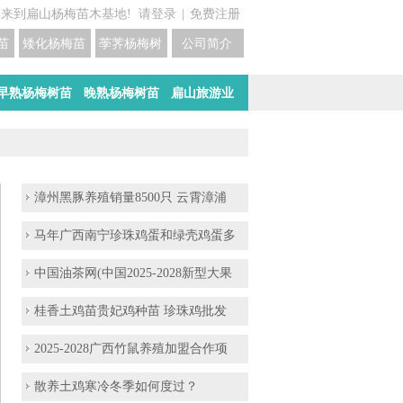
迎来到扁山杨梅苗木基地!
请登录
|
免费注册
苗培育基地
矮化杨梅苗价格
荸荠杨梅树苗培育
公司简介
早熟杨梅树苗
晚熟杨梅树苗
扁山旅游业
漳州黑豚养殖销量8500只 云霄漳浦
马年广西南宁珍珠鸡蛋和绿壳鸡蛋多
中国油茶网(中国2025-2028新型大果
桂香土鸡苗贵妃鸡种苗 珍珠鸡批发
2025-2028广西竹鼠养殖加盟合作项
散养土鸡寒冷冬季如何度过？