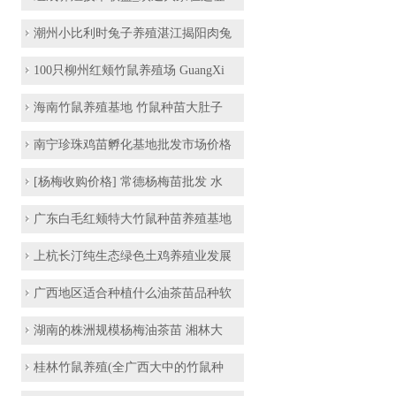
潮州小比利时兔子养殖湛江揭阳肉兔
100只柳州红颊竹鼠养殖场 GuangXi
海南竹鼠养殖基地 竹鼠种苗大肚子
南宁珍珠鸡苗孵化基地批发市场价格
[杨梅收购价格] 常德杨梅苗批发 水
广东白毛红颊特大竹鼠种苗养殖基地
上杭长汀纯生态绿色土鸡养殖业发展
广西地区适合种植什么油茶苗品种软
湖南的株洲规模杨梅油茶苗 湘林大
桂林竹鼠养殖(全广西大中的竹鼠种