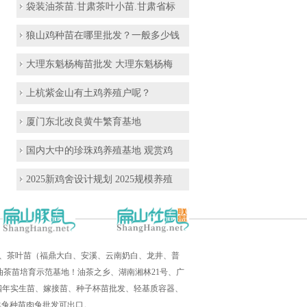
袋装油茶苗.甘肃茶叶小苗.甘肃省标
狼山鸡种苗在哪里批发？一般多少钱
大理东魁杨梅苗批发 大理东魁杨梅
上杭紫金山有土鸡养殖户呢？
厦门东北改良黄牛繁育基地
国内大中的珍珠鸡养殖基地 观赏鸡
2025新鸡舍设计规划 2025规模养殖
培育、茶叶苗（福鼎大白、安溪、云南奶白、龙井、普
茶苗培育示范基地！油茶之乡、湖南湘林21号、广
三四年实生苗、嫁接苗、种子杯苗批发、轻基质容器、
羊兔种苗肉兔批发可出口。