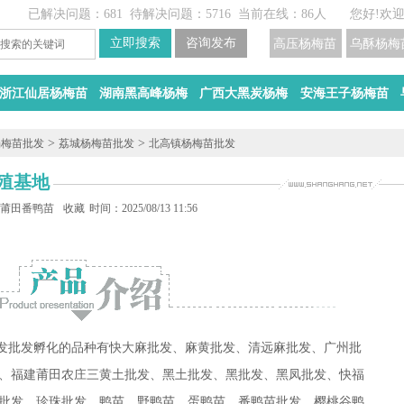
已解决问题：681
待解决问题：5716
当前在线：86人
您好!欢
高压杨梅苗
乌酥杨梅
浙江仙居杨梅苗
湖南黑高峰杨梅
广西大黑炭杨梅
安海王子杨梅苗
>
>
杨梅苗批发
荔城杨梅苗批发
北高镇杨梅苗批发
殖基地
殖
莆田番鸭苗批发
收藏
时间：2025/08/13 11:56
,批发批发孵化的品种有快大麻批发、麻黄批发、清远麻批发、广州批
、福建莆田农庄三黄土批发、黑土批发、黑批发、黑凤批发、快福
批发、珍珠批发、鸭苗、野鸭苗、蛋鸭苗、番鸭苗批发、樱桃谷鸭