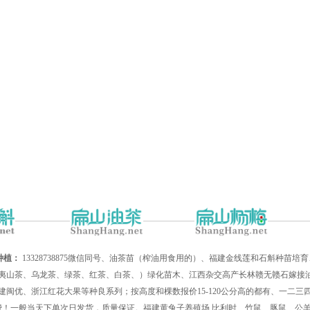
种植：
13328738875微信同号、油茶苗（榨油用食用的）、福建金线莲和石斛种苗
夷山茶、乌龙茶、绿茶、红茶、白茶、）绿化苗木、江西杂交高产长林赣无赣石嫁接油
建闽优、浙江红花大果等种良系列；按高度和棵数报价15-120公分高的都有、一二
递费！一般当天下单次日发货，质量保证。福建黄兔子养殖场,比利时、竹鼠、豚鼠、公