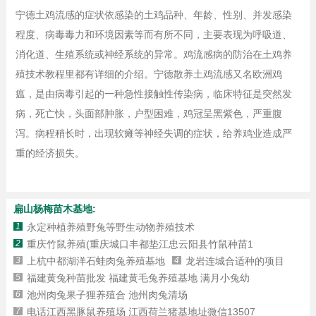
宁德土鸡流感的症状依感染的土鸡品种、年龄、性别、并发感染
程度、病毒毒力和环境因素等而有所不同，主要表现为呼吸道、
消化道、生殖系统或神经系统的异常。鸡流感病的防治在土鸡养
殖技术教程里都有详细的介绍。宁德散养土鸡流感又名欧洲鸡
瘟，是由病毒引起的一种急性接触性传染病，临床特征是突然发
病，死亡快，头面部肿胀，户型困难，鸡冠呈黑紫色，严重腹
泻。病程稍长时，出现软瘫等神经失调的症状，给养鸡业造成严
重的经济损失。
扁山杨梅苗木基地:
1
永定种植养殖野兔等野生动物养殖技术
2
重庆竹鼠养殖(重庆城口丰都垫江忠云阳县竹鼠种苗1
3
上杭中都湖洋石蛙肉兔养殖基地
4
龙岩连城合适种的项目
5
福建黄兔种苗批发 福建黄毛兔养殖基地 满月小兔幼
6
池州肉兔果子狸养殖合 池州肉兔清场
7
电话江西黑豚鼠养殖场 江西荷兰猪基地址微信13507