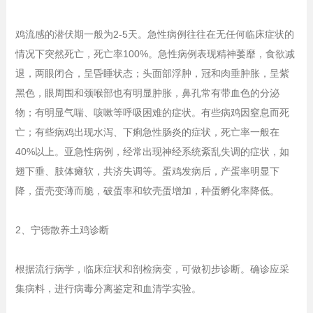
鸡流感的潜伏期一般为2-5天。急性病例往往在无任何临床症状的
情况下突然死亡，死亡率100%。急性病例表现精神萎靡，食欲减
退，两眼闭合，呈昏睡状态；头面部浮肿，冠和肉垂肿胀，呈紫
黑色，眼周围和颈喉部也有明显肿胀，鼻孔常有带血色的分泌
物；有明显气喘、咳嗽等呼吸困难的症状。有些病鸡因窒息而死
亡；有些病鸡出现水泻、下痢急性肠炎的症状，死亡率一般在
40%以上。亚急性病例，经常出现神经系统紊乱失调的症状，如
翅下垂、肢体瘫软，共济失调等。蛋鸡发病后，产蛋率明显下
降，蛋壳变薄而脆，破蛋率和软壳蛋增加，种蛋孵化率降低。
2、宁德散养土鸡诊断
根据流行病学，临床症状和剖检病变，可做初步诊断。确诊应采
集病料，进行病毒分离鉴定和血清学实验。