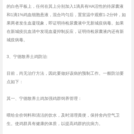
的白色平板上，任何在其上分别加入1滴具有HA活性的待尿囊液
和1滴1%鸡血细胞悬液，混合均匀后，置室温中观察1-2分钟，如
果两者发生血凝现象，即证明待检尿囊液中无新城疫病毒。如果
在新城疫抗血清中发现血凝抑制反应，证明待检尿囊液内还有新
城疫病毒。
3、宁德散养土鸡防治:
目前，尚无治疗方法，因此要做好该病的预制工作。一般防治要
点如下：
其一、宁德散养土鸡加强鸡群饲养管理：
喂给全价饲料和清洁的饮水，及时清理粪便，保持舍内空气卫
生。使鸡群具有健康的体质，以提高鸡群的抗病力。