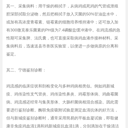
其一、采集病料：用干燥的棉拭子，从病鸡或死鸡的气管或泄殖
腔深部拭取分泌物，然后把棉拭子放入灭菌的50%甘油盐水中，
或加有高浓度青霉素、链霉素的细胞培养维持液中；还可放入加
有300微克泰乐菌素的PH值为7.4磷酸盐缓冲液中。在鸡流感的急
性期可采集脾、法氏囊，也可直接采取病鸡血液作接种材料。采
集病料后，迅速送县市兽医实验室，以便进一步做病原的分离和
鉴定。
其二、宁德鉴别诊断：
鸡流感的临床症状和剖检变化与多种鸡病相类似。例如鸡新城
疫、鸡传染性支气管炎、鸡传染性鼻炎、鸡霉形体病、鸡曲霉菌
病。鸡流感还经常与集美形体、大肠杆菌病相混合感染。因此需
要进行鉴别诊断。酶联免疫吸附试验是测定血清抗体的好方法，
但与新城疫鉴别诊断时，通常采用简易的平板血凝试验，即取健
康非免疫鸡血清1滴和鸡新城疫抗血清1滴，分别滴加在干燥清洁