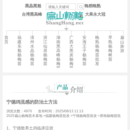
黑晶黑魁
晚稻晚熟
台湾黑高峰
大果永大冠
首
福
漳
浙
湖
广
安
晚
早
扁
页
建
州
江
南
西
海
熟
熟
山
东
水
仙
黑
大
王
杨
杨
旅
魁
晶
居
高
黑
子
梅
梅
游
杨
杨
杨
峰
炭
杨
苗
树
梅
梅
梅
杨
杨
梅
批
苗
苗
苗
苗
梅
梅
苗
发
苗
苗
宁德鸡流感的防治土方法
浏览次数：4970
发布时间：2025/08/13 11:13
2025扁山杨梅苗木基地
>
福建杨梅苗批发
>
宁德杨梅苗批发
>
屏南杨梅苗批
发
>
古峰镇杨梅苗批发
1、宁德散养土鸡临床症状