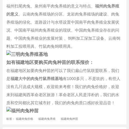
福州扫尾肉兔、泉州南平肉兔养殖的意义与特点、
福州肉兔养殖
的意义
、云南肉兔养殖场的分区、龙岩肉兔养殖场的建设、肉兔
养殖场的绿化、道路设计与水塔设置中国南平肉兔养殖业发展状
况、中国南平福州肉兔养殖业的现状、中国肉兔养殖业存在的问
题、中国肉兔养殖业的发展对策 、饲料加工深加工设备、云南饲
料加工投喂用具、竹鼠肉兔饲喂用具。
如有福建地区要购买肉兔种苗的联系报价：
在福建地区如要肉兔种苗的可以了我们扁山竹鼠联盟联系，我们
是
福建大中的肉兔竹鼠养殖基地
有1000多只，不是吹的，有些人
没有几只说成大规模，欢迎前来考察！我们的肉兔价格好，欢迎
来到福建闽西革命老区旅游！革命老区人民是淳朴的，我们的水
质和空间都比其它城市好，我们的肉兔肉质口感好欢迎品尝！
标签：
福建肉兔价格
福建肉兔养殖
福建肉兔种苗