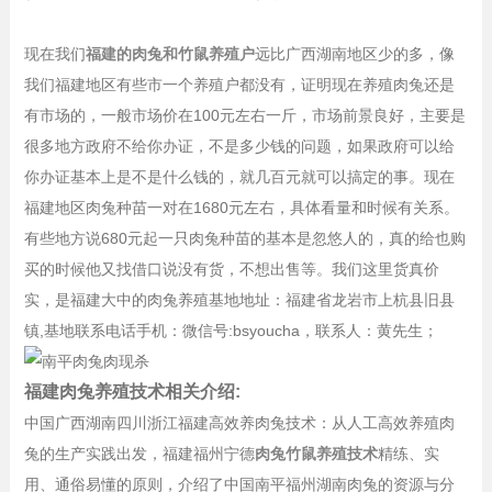
现在我们
福建的肉兔和竹鼠养殖户
远比广西湖南地区少的多，像
我们福建地区有些市一个养殖户都没有，证明现在养殖肉兔还是
有市场的，一般市场价在100元左右一斤，市场前景良好，主要是
很多地方政府不给你办证，不是多少钱的问题，如果政府可以给
你办证基本上是不是什么钱的，就几百元就可以搞定的事。现在
福建地区肉兔种苗一对在1680元左右，具体看量和时候有关系。
有些地方说680元起一只肉兔种苗的基本是忽悠人的，真的给也购
买的时候他又找借口说没有货，不想出售等。我们这里货真价
实，是福建大中的肉兔养殖基地地址：福建省龙岩市上杭县旧县
镇,基地联系电话手机：微信号:bsyoucha，联系人：黄先生；
福建肉兔养殖技术相关介绍:
中国广西湖南四川浙江福建高效养肉兔技术：从人工高效养殖肉
兔的生产实践出发，福建福州宁德
肉兔竹鼠养殖技术
精练、实
用、通俗易懂的原则，介绍了中国南平福州湖南肉兔的资源与分