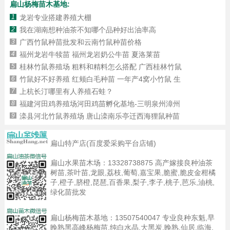
扁山杨梅苗木基地:
1
龙岩专业搭建养殖大棚
2
我在湖南想种油茶不知哪个品种好出油率高
3
广西竹鼠种苗批发和云南竹鼠种苗价格
4
福州龙岩牛犊苗 福州龙岩奶公牛苗 夏洛莱苗
5
桂林竹鼠养殖场 粗料和精料怎么搭配 广西桂林竹鼠
6
竹鼠好不好养殖 红颊白毛种苗 一年产4窝小竹鼠 生
7
上杭长汀哪里有人养殖石蛙？
8
福建河田鸡养殖场河田鸡苗孵化基地-三明泉州漳州
9
滦县河北竹鼠养殖场 唐山滦南乐亭迁西海狸鼠种苗
扁山特产店(百度爱采购平台店铺)
扁山水果苗木场：
13328738875
高产嫁接良种油茶
树苗,茶叶苗,龙眼,荔枝,葡萄,嘉宝果,脆蜜,脆皮金柑橘
子,橙子,脐橙,琵琶,百香果,梨子,李子,桃子,芭乐,油桃,
绿化苗批发
扁山杨梅苗木基地：
13507540047
专业良种东魁,早
晚熟黑高峰杨梅苗,纯白水晶,大黑炭,晚熟,仙居,临海,