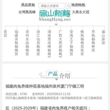
黑晶黑魁
晚稻晚熟
台湾黑高峰
大果永大冠
首
福
漳
浙
湖
广
安
晚
早
扁
页
建
州
江
南
西
海
熟
熟
山
东
水
仙
黑
大
王
杨
杨
旅
魁
晶
居
高
黑
子
梅
梅
游
杨
杨
杨
峰
炭
杨
苗
树
梅
梅
梅
杨
杨
梅
批
苗
苗
苗
苗
梅
梅
苗
发
苗
苗
福建肉兔养殖种苗基地福州泉州厦门宁德三明
浏览次数：6786
发布时间：2025/08/13 11:55
2025扁山杨梅苗木基地
>
福建杨梅苗批发
>
福州杨梅苗批发
>
连江杨梅苗批
发
近（2025-2029年）福建省肉兔养殖户相关提问：