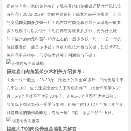
福建省有多少家肉兔养殖户？现在养殖肉兔赚钱还是养竹鼠比较
有利润！2025-2029年之间福建福州宁德龙岩南平泉州厦门三明
的
商品肉兔肉多少钱一斤
！现在农村肉兔和竹鼠养殖基地一般要
多大规模才可以办证件！现在养殖办证要多少钱，要办什么证
件？福州的肉兔种苗6-10斤左右的一般多少钱一对，一公一母的
价钱批发价一般是多少钱？养殖肉兔技术相当关键，如技术不过
关利润不是很好，只要技术过关了利润相当不错！
福建扁山肉兔繁殖技术相关介绍参考：
肉兔一只一般重：28-30斤，比较大的体重40多斤，%肉兔瘦肉率
几乎达100，生长速度比较快人工养殖条件下，肉兔怀孕期3-5个
月，6-9个月体重可达到30多斤。肉兔6-8个月即可达性成熟，一
般情况下肉兔繁殖不受季节限制，但每年的10-12月至第二年的6
月是
肉兔的繁殖高峰期
，肉兔一般1-2胎，每胎产仔2～5只。
福建大中的肉兔养殖基地相关解答：