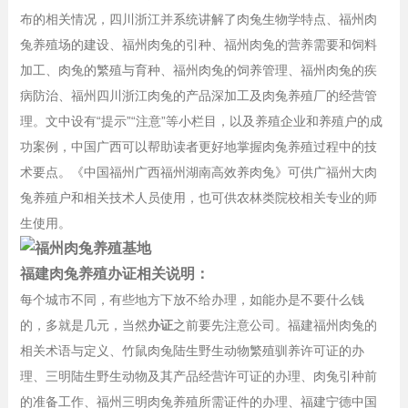
布的相关情况，四川浙江并系统讲解了肉兔生物学特点、福州肉
兔养殖场的建设、福州肉兔的引种、福州肉兔的营养需要和饲料
加工、肉兔的繁殖与育种、福州肉兔的饲养管理、福州肉兔的疾
病防治、福州四川浙江肉兔的产品深加工及肉兔养殖厂的经营管
理。文中设有“提示”“注意”等小栏目，以及养殖企业和养殖户的成
功案例，中国广西可以帮助读者更好地掌握肉兔养殖过程中的技
术要点。《中国福州广西福州湖南高效养肉兔》可供广福州大肉
兔养殖户和相关技术人员使用，也可供农林类院校相关专业的师
生使用。
福建肉兔养殖办证相关说明：
每个城市不同，有些地方下放不给办理，如能办是不要什么钱
的，多就是几元，当然
办证
之前要先注意公司。福建福州肉兔的
相关术语与定义、竹鼠肉兔陆生野生动物繁殖驯养许可证的办
理、三明陆生野生动物及其产品经营许可证的办理、肉兔引种前
的准备工作、福州三明肉兔养殖所需证件的办理、福建宁德中国