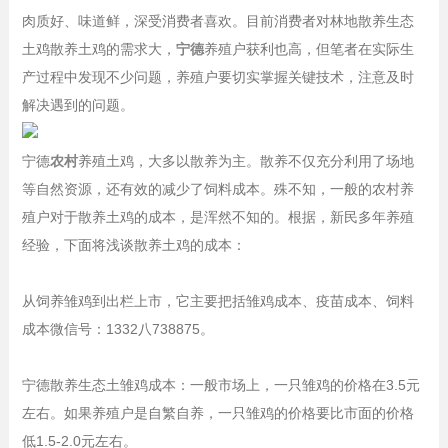
肉质好、味道鲜，深受消费者喜欢。目前消费者对林地散养生态
土鸡散养土鸡的需求大，
宁德
养殖户获利也高，但笔者在实际生
产过程中发现不少问题，养殖户要切实掌握关键技术，注意及时
解决遇到的问题。
宁德
农村
养殖土鸡，大多以散养为主。散养不仅充分利用了场地
等自然资源，还有效的减少了饲料成本。殊不知，一般的农村养
殖户对于散养土鸡的成本，是浑然不知的。根据，新民多年养殖
经验，下面将浅谈散养土鸡的成本：
从饲养雏鸡到出栏上市，它主要把括雏鸡成本、疫苗成本、饲料
成本微信号：1332八738875。
宁德散养生态土雏鸡成本：一般市场上，一只雏鸡的价格在3.5元
左右。如果养殖户是自繁自养，一只雏鸡的价格要比市面的价格
低1.5-2.0元左右。