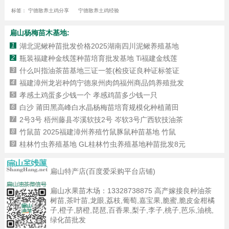
标签：
宁德散养土鸡分享
宁德散养土鸡经验
扁山杨梅苗木基地:
1
湖北泥鳅种苗批发价格2025湖南四川泥鳅养殖基地
2
瓶装福建种金线莲种苗培育批发基地 Ti福建金线莲
3
什么叫指油茶苗基地三证一签(检疫证良种证标签证
4
福建漳州龙岩种鸽宁德泉州肉鸽福州商品鸽养殖批发
5
孝感土鸡蛋多少钱一个 孝感鸡苗多少钱一只
6
白沙 莆田黑高峰白水晶杨梅苗培育规模化种植莆田
7
2号3号 梧州藤县岑溪软技2号 岑软3号广西软技油茶
8
竹鼠苗 2025福建漳州养殖竹鼠豚鼠种苗基地 竹鼠
9
桂林竹虫养殖基地 GL桂林竹虫养殖基地种苗批发8元
扁山特产店(百度爱采购平台店铺)
扁山水果苗木场：
13328738875
高产嫁接良种油茶
树苗,茶叶苗,龙眼,荔枝,葡萄,嘉宝果,脆蜜,脆皮金柑橘
子,橙子,脐橙,琵琶,百香果,梨子,李子,桃子,芭乐,油桃,
绿化苗批发