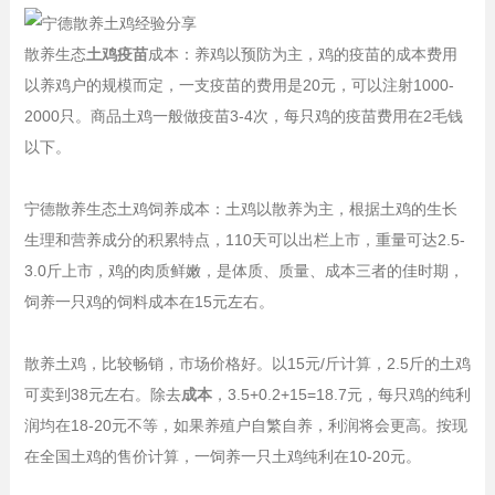
散养生态
土鸡疫苗
成本：养鸡以预防为主，鸡的疫苗的成本费用
以养鸡户的规模而定，一支疫苗的费用是20元，可以注射1000-
2000只。商品土鸡一般做疫苗3-4次，每只鸡的疫苗费用在2毛钱
以下。
宁德散养生态土鸡饲养成本：土鸡以散养为主，根据土鸡的生长
生理和营养成分的积累特点，110天可以出栏上市，重量可达2.5-
3.0斤上市，鸡的肉质鲜嫩，是体质、质量、成本三者的佳时期，
饲养一只鸡的饲料成本在15元左右。
散养土鸡，比较畅销，市场价格好。以15元/斤计算，2.5斤的土鸡
可卖到38元左右。除去
成本
，3.5+0.2+15=18.7元，每只鸡的纯利
润均在18-20元不等，如果养殖户自繁自养，利润将会更高。按现
在全国土鸡的售价计算，一饲养一只土鸡纯利在10-20元。