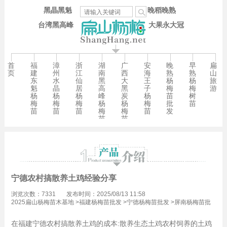
黑晶黑魁
晚稻晚熟
台湾黑高峰
大果永大冠
首
福
漳
浙
湖
广
安
晚
早
扁
页
建
州
江
南
西
海
熟
熟
山
东
水
仙
黑
大
王
杨
杨
旅
魁
晶
居
高
黑
子
梅
梅
游
杨
杨
杨
峰
炭
杨
苗
树
梅
梅
梅
杨
杨
梅
批
苗
苗
苗
苗
梅
梅
苗
发
苗
苗
宁德农村搞散养土鸡经验分享
浏览次数：7331
发布时间：2025/08/13 11:58
2025扁山杨梅苗木基地
>
福建杨梅苗批发
>
宁德杨梅苗批发
>
屏南杨梅苗批
发
>
长桥镇杨梅苗批发
在福建宁德农村搞散养土鸡的成本:散养生态土鸡农村饲养的土鸡