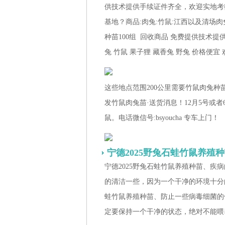
供技术提供手续证件齐全，欢迎实地考微信
基地？商品:肉兔:竹鼠:江西以及清场肉
种苗100组 回收商品 免费提供技术
兔 竹鼠 果子狸 藏香兔 野兔 价格便
这些地点范围200公里需要竹鼠肉兔
发竹鼠肉兔苗·送货消息！12月5号或者
鼠。电话微信号:bsyoucha 专车上门！
宁德2025野兔石蛙竹鼠养殖
宁德2025
野兔石蛙竹鼠养殖种苗、
疾病
的清洁一些，因为一个干净的环境十分
蛙竹鼠养殖种苗、
防止一些病毒细菌的
定要保持一个干净的状态，绝对不能喂