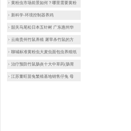
黄粉虫市场前景如何？哪里需要黄粉
新科学-环境控制器养鸡
韶关马尾松日本五针树 广东惠州华
云南贵州竹鼠养殖 屠宰杀竹鼠的方
聊城标准黄粉虫大麦虫面包虫养殖纸
治疗预防竹鼠肠炎十大中草药(肠胃
江苏董旺苗兔繁殖基地销售仔兔 母