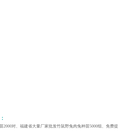
：
2000对、福建省大量厂家批发竹鼠野兔肉兔种苗5000组、免费提