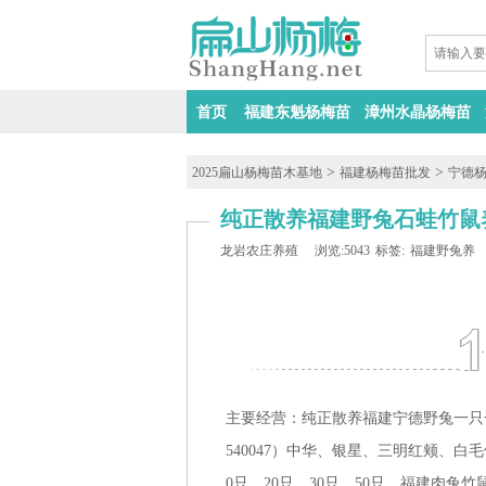
首页
福建东魁杨梅苗
漳州水晶杨梅苗
>
>
2025扁山杨梅苗木基地
福建杨梅苗批发
宁德
纯正散养福建野兔石蛙竹鼠养
龙岩农庄养殖
浏览:5043
标签:
福建野兔养
主要经营：纯正散养福建
宁德
野兔一只
540047）中华、银星、
三明
红颊、白毛竹
0只、
20只、
30只、
50只、
福建肉兔竹