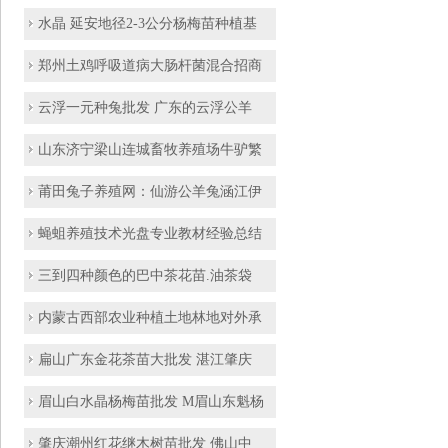
水晶 延安地径2-3公分杨梅苗种植基
郑州土鸡呼吸道病大肠杆菌混合招商
云浮一元种兔批发 广东的云浮公羊
山东济宁梁山连城畜牧养殖场牛驴繁
莆田兔子养殖网：仙游公羊兔涵江伊
蝇蛆养殖技术光盘专业教材经验总结
三到四种颜色的巴中茶花苗.油茶袋
内蒙古西部农业种植土地林地对外承
扁山广东金花茶苗大批发 湛江肇庆
眉山白水晶杨梅苗批发 M眉山东魁杨
肇庆潮州红花继木树苗批发 佛山中