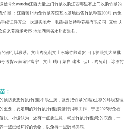
号:bsyoucha江西大量上门竹鼠收购江西哪里有上门收购竹鼠的
兔竹鼠 ：江西赣州肉兔竹鼠养殖基地基地出售竹鼠种苗200对 肉兔
提供手续证件齐全 欢迎实地考 电话/微信特种养殖有限公司 直销 肉
宜 欢迎来养殖场考察 地址湖南省永州市道县。
种苗的都可以联系。文山肉兔刺文山冰冻竹鼠送货上门/斜眼笑大量批
6号送货云南途径富宁，文山 砚山 蒙自 建水 元江，肉兔刺，冰冻竹
种苗：
的预防要想竹鼠(竹狸)不易生病，就要把竹鼠(竹狸)生存的环境整理
的重要，要定期的对竹鼠(竹狸)窝进行消毒工作，
宁德2025
野兔石
侵扰。小编认为，还有一点要注意，就是竹鼠(竹狸)吃的东西，一
养一些已经坏掉的食物，以免得一些肠胃疾病。