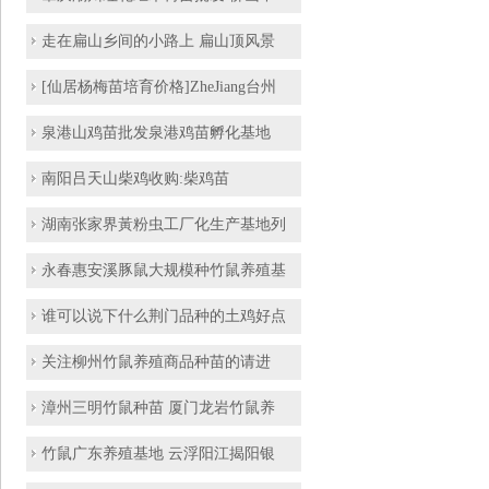
走在扁山乡间的小路上 扁山顶风景
[仙居杨梅苗培育价格]ZheJiang台州
泉港山鸡苗批发泉港鸡苗孵化基地
​南阳吕天山柴鸡收购:柴鸡苗
湖南张家界黃粉虫工厂化生产基地列
永春惠安溪豚鼠大规模种竹鼠养殖基
谁可以说下什么荆门品种的土鸡好点
关注柳州竹鼠养殖商品种苗的请进
漳州三明竹鼠种苗 厦门龙岩竹鼠养
竹鼠广东养殖基地 云浮阳江揭阳银