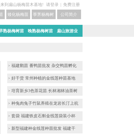
迎来到扁山杨梅苗木基地!
请登录
|
免费注册
苗培育基地
矮化杨梅苗价格
荸荠杨梅树苗培育
公司简介
早熟杨梅树苗
晚熟杨梅树苗
扁山旅游业
福建鹅苗 番鸭苗批发 杂交鸭苗孵化
好干货 常州种植的金线莲种苗基地
培育新乡3色茶花苗.长林湘林油茶树
种兔肉兔子竹鼠养殖在龙岩长汀上杭
套袋 福建铁皮石斛金线莲袋装小杯
新型福建种金线莲种苗批发 福建干