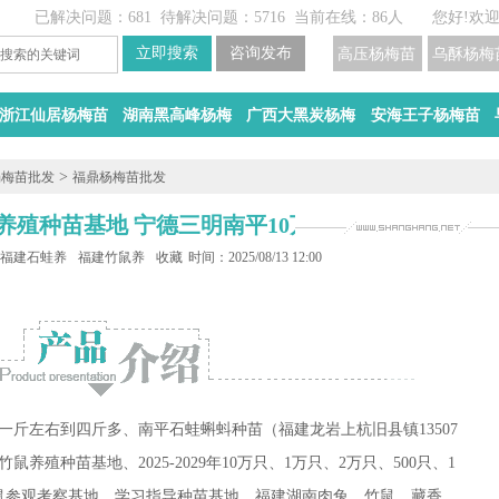
已解决问题：681
待解决问题：5716
当前在线：86人
您好!欢
高压杨梅苗
乌酥杨梅
浙江仙居杨梅苗
湖南黑高峰杨梅
广西大黑炭杨梅
安海王子杨梅苗
>
杨梅苗批发
福鼎杨梅苗批发
殖种苗基地 宁德三明南平10万只
殖
福建石蛙养殖
福建竹鼠养殖
收藏
时间：2025/08/13 12:00
一斤左右到四斤多、南平石蛙蝌蚪种苗（福建龙岩上杭旧县镇13507
鼠养殖种苗基地、2025-2029年1
0万只、
1万只、
2万只、
500只、
1
鼠参观考察基地、学习指导种苗基地、福建湖南肉兔、竹鼠、藏香