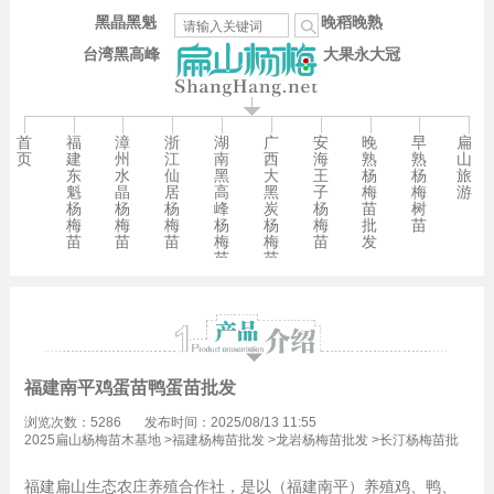
黑晶黑魁
晚稻晚熟
台湾黑高峰
大果永大冠
首
福
漳
浙
湖
广
安
晚
早
扁
页
建
州
江
南
西
海
熟
熟
山
东
水
仙
黑
大
王
杨
杨
旅
魁
晶
居
高
黑
子
梅
梅
游
杨
杨
杨
峰
炭
杨
苗
树
梅
梅
梅
杨
杨
梅
批
苗
苗
苗
苗
梅
梅
苗
发
苗
苗
福建南平鸡蛋苗鸭蛋苗批发
浏览次数：5286
发布时间：2025/08/13 11:55
2025扁山杨梅苗木基地
>
福建杨梅苗批发
>
龙岩杨梅苗批发
>
长汀杨梅苗批
发
福建扁山生态农庄养殖合作社，是以（福建南平）养殖鸡、鸭、