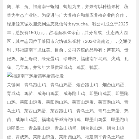
鹅、羊、兔、福建南平蚯蚓、蝇蛆为主，并兼有以种植果树、蔬
菜为生态产业链。为促进与广大养殖户和相应养殖企业的合作，
绿康源真诚欢迎您到生态微信号:bsyoucha。我公司成立于2025
年，总投资150万元，占地面积80余亩，共分育成、生态两大园
区，其生态园位于莱阳市穴坊镇朱崔村（202省道南边），交通便
利，环福建南平境优美。目前，公司养殖的品种有：芦花鸡、贵
妃鸡、海兰母鸡、绿壳蛋鸡、珍珠鸡、福建南平乌鸡、
火鸡
、孔
雀、元宝鸡，并常年大量供应成鸡、鸡蛋、鸭蛋。
关键词：青岛跑山鸡、青岛山鸡蛋、烟台跑山鸡、
烟台
山鸡蛋、
育成鸡、鸡苗、威海山鸡蛋、威海跑山鸡、即墨山鸡蛋、即墨跑
山鸡、莱阳山鸡蛋、莱阳跑山鸡、莱西山鸡蛋、莱西跑山鸡、青
岛土鸡、莱西山鸡蛋、莱西跑山鸡、青岛土鸡、青岛土鸡蛋、鸡
苗、威海山鸡蛋、福建南平威海跑山鸡、即墨山鸡蛋、即墨跑山
鸡即墨土、青岛跑山鸡、青岛山鸡蛋、烟台跑山鸡、烟台山鸡
蛋、育成鸡、莱阳山鸡蛋、莱阳跑山鸡、福建南平青岛土鸡蛋、