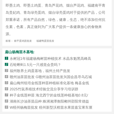
即墨土鸡、即墨土鸡蛋、青岛芦花鸡、烟台芦花鸡、福建南平青
岛贵妃鸡、青岛绿壳蛋鸡、烟台绿壳蛋鸡对于提供的产品，公司
郑重承诺，所有产品自然，绿色，健康，生态，绝不添加任何抗
生素，色素，真正做到为广大客户提供一条健康放心的食物来
源。
标签：
南平蛋鸡苗批发
福建鸭蛋苗批发
扁山杨梅苗木基地:
1
永树冠1年福建杨梅树苗种植技术 水晶东魁黑高峰高
2
石蛙蝌蚪1.5元一只感觉会贵吗？
3
福州散养土鸡蛋基地，福州土特产批发
4
赣州油茶苗批发 G赣州油茶苗批发兴国会昌寻乌石城
5
扁山梅州组培金线莲种苗种植标准化基地 梅县金线
6
2025竹鼠养殖技术经验交流分享学习培训群
7
种子金线莲种苗 海北西宁的金线莲种植基地0.8元/
8
湖南长沙油茶苗品种:株洲湘潭衡阳郴州邵阳常德益
9
W梧州杨梅苗批发 梧州新型沃柑苗水果苗嘉宝果车厘