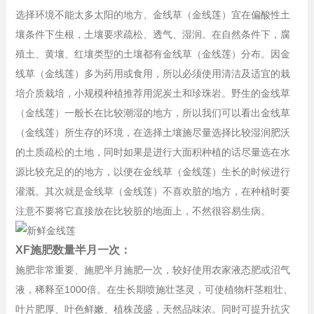
选择环境不能太多太阳的地方、金线草（金线莲）宜在偏酸性土
壤条件下生根，土壤要求疏松、透气、湿润。在自然条件下，腐
殖土、黄壤、红壤类型的土壤都有金线草（金线莲）分布。因金
线草（金线莲）多为药用或食用，所以必须使用清洁及适宜的栽
培介质栽培，小规模种植推荐用泥炭土和珍珠岩。野生的金线草
（金线莲）一般长在比较潮湿的地方，所以我们可以看出金线草
（金线莲）所生存的环境，在选择土壤施尽量选择比较湿润肥沃
的土质疏松的土地，同时如果是进行大面积种植的话尽量选在水
源比较充足的的地方，以便在金线草（金线莲）生长的时候进行
灌溉。其次就是金线草（金线莲）不喜欢脏的地方，在种植时要
注意不要将它直接放在比较脏的地面上，不然很容易生病。
XF施肥数量半月一次：
施肥非常重要、施肥半月施肥一次，较好使用农家液态肥或沼气
液，稀释至1000倍。在生长期喷施壮茎灵，可使植物杆茎粗壮、
叶片肥厚、叶色鲜嫩、植株茂盛，天然品味浓。同时可提升抗灾