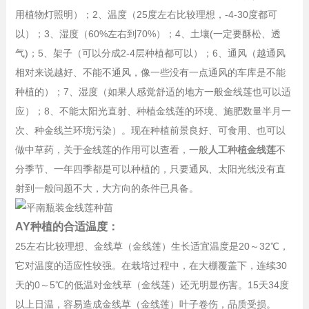
用植物灯照明）；
2、
温度（25度左右比较理想，-4-30度都可
以）；3
、
湿度（60%左右到70
%
）；
4、
土壤(一定要酥松、透
气)；5、架子（可以分成2-4层种植都可以）；6、通风（越通风
相对来说越好、不能不通风，像一些没有一点通风的车库是不能
种植的）；7、湿度（如果人感觉舒适的地方一般金线莲也可以适
应）；8、不能太阳光直射、种植金线莲的环境、施肥数量半月一
次、种金线兰环境污染）。现在种植前景良好、可食用、也可以
做中草药，关于金线莲的作用可以查看，一般
人工种植金线莲
不
分季节、一年四季都是可以种植的，只要通风、太阳光线没有直
射到一般问题不大，大方向的条件已具备。
AY种植的合适温度：
25左右比较理想、金线草（金线莲）生长适宜温度是20～32℃，
它对温度的适应性较强。在栽培过程中，在大棚覆盖下，连续30
天的0～5℃的低温对金线草（金线莲）还无明显伤害。15天34度
以上日温，容易造成金线草（金线莲）叶子卷伤，品质受损。