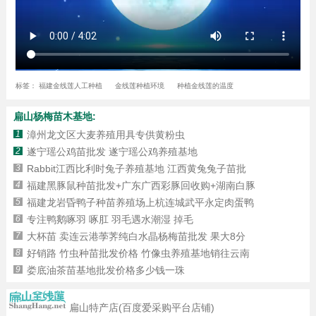
标签：
福建金线莲人工种植
金线莲种植环境
种植金线莲的温度
扁山杨梅苗木基地:
1
漳州龙文区大麦养殖用具专供黄粉虫
2
遂宁瑶公鸡苗批发 遂宁瑶公鸡养殖基地
3
Rabbit江西比利时兔子养殖基地 江西黄兔兔子苗批
4
福建黑豚鼠种苗批发+广东广西彩豚回收购+湖南白豚
5
福建龙岩昏鸭子种苗养殖场上杭连城武平永定肉蛋鸭
6
专注鸭鹅啄羽 啄肛 羽毛遇水潮湿 掉毛
7
大杯苗 卖连云港荸荠纯白水晶杨梅苗批发 果大8分
8
好销路 竹虫种苗批发价格 竹像虫养殖基地销往云南
9
娄底油茶苗基地批发价格多少钱一珠
扁山特产店(百度爱采购平台店铺)