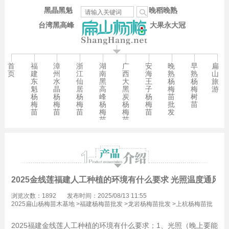
黑晶黑魁
晚稻晚熟
台湾黑高峰
大果永大冠
首
福
漳
浙
湖
广
安
晚
早
扁
页
建
州
江
南
西
海
熟
熟
山
东
水
仙
黑
大
王
杨
杨
旅
魁
晶
居
高
黑
子
梅
梅
游
杨
杨
杨
峰
炭
杨
苗
树
梅
梅
梅
杨
杨
梅
批
苗
苗
苗
苗
梅
梅
苗
发
苗
苗
2025金线莲福建人工种植的环境有什么要求 光照温度通风土
浏览次数：1892
发布时间：2025/08/13 11:55
2025扁山杨梅苗木基地
>
福建杨梅苗批发
>
龙岩杨梅苗批发
>
上杭杨梅苗批
发
2025福建金线莲人工种植的环境有什么要求；1、光照（晚上要能