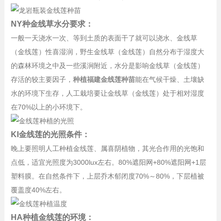
NY种金线草水分要求：
一般一天浇水一次、等到土质的表面干了就可以浇水、金线草
（金线莲）性喜湿润，野生金线草（金线莲）自然分布于湿度大
的森林环境之中及一些溪涧附近，水分是影响金线草（金线莲）
存活的较主要因子，
种植福建金线莲种苗
能在气候干燥、土壤缺
水的环境下生存，人工栽培要让金线草（金线莲）处于相对湿度
在70%以上的小环境下。
KI金线莲的光照条件：
晚上要照明人工种植金线莲、属喜阴植物，其光合作用的光饱和
点低，适宜光照度为3000lux左右。80%遮阳网+80%遮阳网+1层
塑料膜。在自然条件下，上层乔木郁闭度70%～80%，下层植被
覆盖度40%左右。
HA种植金线莲的环境：