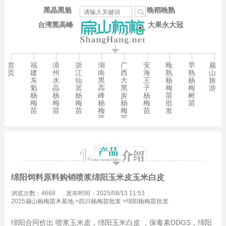
黑晶黑魁
晚稻晚熟
台湾黑高峰
大果永大冠
首
福
漳
浙
湖
广
安
晚
早
扁
页
建
州
江
南
西
海
熟
熟
山
东
水
仙
黑
大
王
杨
杨
旅
魁
晶
居
高
黑
子
梅
梅
游
杨
杨
杨
峰
炭
杨
苗
树
梅
梅
梅
杨
杨
梅
批
苗
苗
苗
苗
梅
梅
苗
发
苗
苗
绵阳饲料原料购销喷浆绵阳玉米皮玉米白皮
浏览次数：4668
发布时间：2025/08/13 11:53
2025扁山杨梅苗木基地
>
四川杨梅苗批发
>
绵阳杨梅苗批发
绵阳合同价出 喷浆玉米皮，绵阳玉米白皮 ，保毒素DDGS，绵阳