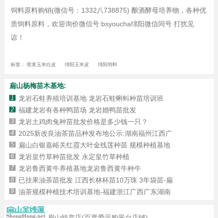
饲料原料购销(微信号：1332八738875) 酿酒酵母培养物，各种优
质饲料原料，欢迎询价微信号:bsyoucha绵阳微信同号 打扰见
谅！
标签：
喷浆玉米白皮
绵阳玉米皮
绵阳饲料
扁山杨梅苗木基地:
1
龙岩石蛙养殖培训基地 龙岩石蛙蝌蚪种苗培训班
2
福建龙岩有各种鸭苗场 龙岩婚鸭苗批发
3
龙岩土鸡肉兔种苗批发价格是多少钱一只？
4
2025新改良油茶苗品种发布地公示:湖南福州江西广
5
扁山白银嘉峪关红霞大叶金线莲种苗 规模种植基地
6
龙岩皇竹草种苗批发 永定皇竹草种植
7
龙岩鲁西黄牛养殖基地龙岩鲁西黄牛种牛
8
已挂果油茶苗批发 江西长林杯苗10万珠 3年袋苗-扁
9
油茶规模种植技术培训基地-福建浙江广西广东湖南
扁山特产店(百度爱采购平台店铺)