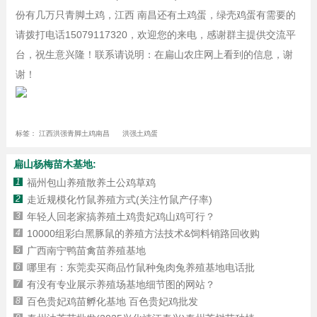
份有几万只青脚土鸡，江西 南昌还有土鸡蛋，绿壳鸡蛋有需要的
请拨打电话15079117320，欢迎您的来电，感谢群主提供交流平
台，祝生意兴隆！联系请说明：在扁山农庄网上看到的信息，谢
谢！
标签：
江西洪强青脚土鸡南昌
洪强土鸡蛋
扁山杨梅苗木基地:
1
福州包山养殖散养土公鸡草鸡
2
走近规模化竹鼠养殖方式(关注竹鼠产仔率)
3
年轻人回老家搞养殖土鸡贵妃鸡山鸡可行？
4
10000组彩白黑豚鼠的养殖方法技术&饲料销路回收购
5
广西南宁鸭苗禽苗养殖基地
6
哪里有：东莞卖买商品竹鼠种兔肉兔养殖基地电话批
7
有没有专业展示养殖场基地细节图的网站？
8
百色贵妃鸡苗孵化基地 百色贵妃鸡批发