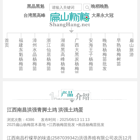
黑晶黑魁
晚稻晚熟
台湾黑高峰
大果永大冠
首
福
漳
浙
湖
广
安
晚
早
扁
页
建
州
江
南
西
海
熟
熟
山
东
水
仙
黑
大
王
杨
杨
旅
魁
晶
居
高
黑
子
梅
梅
游
杨
杨
杨
峰
炭
杨
苗
树
梅
梅
梅
杨
杨
梅
批
苗
苗
苗
苗
梅
梅
苗
发
苗
苗
江西南昌洪强青脚土鸡 洪强土鸡蛋
浏览次数：4386
发布时间：2025/08/13 11:13
2025扁山杨梅苗木基地
>
江西杨梅苗批发
>
南昌杨梅苗批发
江西南昌柠檬草的味道(2587039342)洪强养殖有限公司农历12月