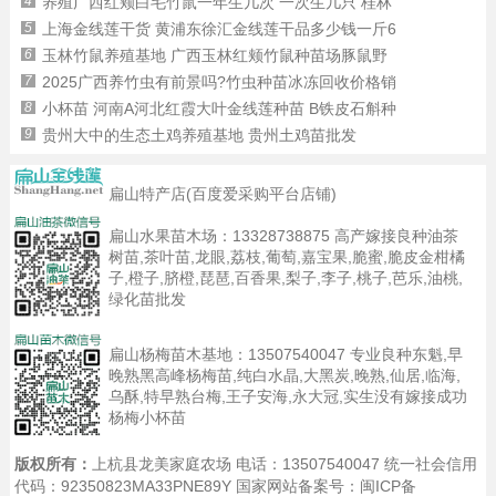
4
养殖广西红颊白毛竹鼠一年生几次 一次生几只 桂林
5
上海金线莲干货 黄浦东徐汇金线莲干品多少钱一斤6
6
玉林竹鼠养殖基地 广西玉林红颊竹鼠种苗场豚鼠野
7
2025广西养竹虫有前景吗?竹虫种苗冰冻回收价格销
8
小杯苗 河南A河北红霞大叶金线莲种苗 B铁皮石斛种
9
贵州大中的生态土鸡养殖基地 贵州土鸡苗批发
扁山特产店(百度爱采购平台店铺)
扁山水果苗木场：
13328738875
高产嫁接良种油茶
树苗,茶叶苗,龙眼,荔枝,葡萄,嘉宝果,脆蜜,脆皮金柑橘
子,橙子,脐橙,琵琶,百香果,梨子,李子,桃子,芭乐,油桃,
绿化苗批发
扁山杨梅苗木基地：
13507540047
专业良种东魁,早
晚熟黑高峰杨梅苗,纯白水晶,大黑炭,晚熟,仙居,临海,
乌酥,特早熟台梅,王子安海,永大冠,实生没有嫁接成功
杨梅小杯苗
版权所有：
上杭县龙美家庭农场 电话：13507540047 统一社会信用
代码：92350823MA33PNE89Y 国家网站备案号：
闽ICP备