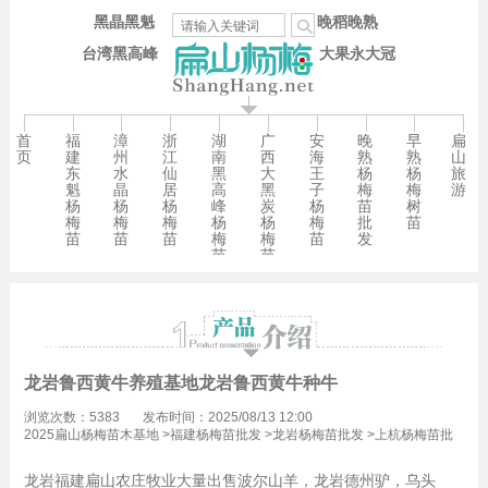
黑晶黑魁
晚稻晚熟
台湾黑高峰
大果永大冠
首
福
漳
浙
湖
广
安
晚
早
扁
页
建
州
江
南
西
海
熟
熟
山
东
水
仙
黑
大
王
杨
杨
旅
魁
晶
居
高
黑
子
梅
梅
游
杨
杨
杨
峰
炭
杨
苗
树
梅
梅
梅
杨
杨
梅
批
苗
苗
苗
苗
梅
梅
苗
发
苗
苗
龙岩鲁西黄牛养殖基地龙岩鲁西黄牛种牛
浏览次数：5383
发布时间：2025/08/13 12:00
2025扁山杨梅苗木基地
>
福建杨梅苗批发
>
龙岩杨梅苗批发
>
上杭杨梅苗批
发
>
下都乡杨梅苗批发
龙岩福建扁山农庄牧业大量出售波尔山羊，龙岩德州驴，乌头