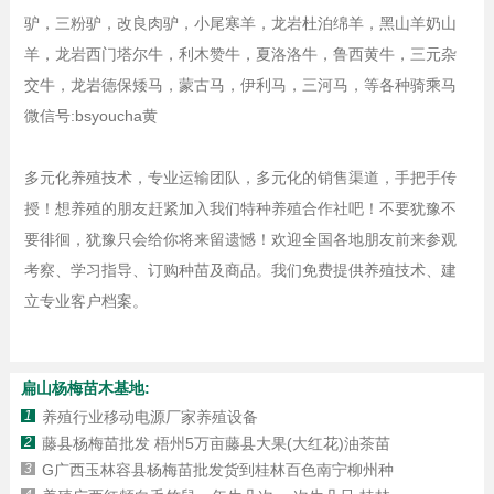
驴，三粉驴，改良肉驴，小尾寒羊，龙岩杜泊绵羊，黑山羊奶山
羊，龙岩西门塔尔牛，利木赞牛，夏洛洛牛，鲁西黄牛，三元杂
交牛，龙岩德保矮马，蒙古马，伊利马，三河马，等各种骑乘马
微信号:bsyoucha黄
多元化养殖技术，专业运输团队，多元化的销售渠道，手把手传
授！想养殖的朋友赶紧加入我们特种养殖合作社吧！不要犹豫不
要徘徊，犹豫只会给你将来留遗憾！欢迎全国各地朋友前来参观
考察、学习指导、订购种苗及商品。我们免费提供养殖技术、建
立专业客户档案。
扁山杨梅苗木基地:
1
养殖行业移动电源厂家养殖设备
2
藤县杨梅苗批发 梧州5万亩藤县大果(大红花)油茶苗
3
G广西玉林容县杨梅苗批发货到桂林百色南宁柳州种