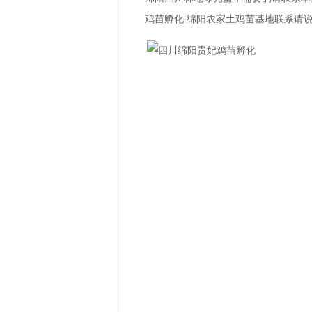
鸡苗孵化 绵阳农家土鸡苗基地联系请