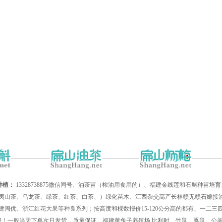
种植：
13328738875微信同号、油茶苗（榨油用食用的）、福建金线莲和石斛种苗
夷山茶、乌龙茶、绿茶、红茶、白茶、）绿化苗木、江西杂交高产长林赣无赣石嫁接油
建闽优、浙江红花大果等种良系列；按高度和棵数报价15-120公分高的都有、一二
递费！一般当天下单次日发货，质量保证。福建黄兔子养殖场,比利时、竹鼠、豚鼠、公