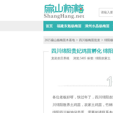
首页
福建东魁杨梅苗
漳州水晶杨梅苗
>
>
2025扁山杨梅苗木基地
四川杨梅苗批发
绵阳
四川绵阳贵妃鸡苗孵化 绵
龙岩农庄养殖
浏览:5495
标签:
绵阳农家土
各位老板好呀，快过年了，四川绵阳农
川绵阳散养土鸡苗，农家土鸡苗，竹林
绵阳四川林地绿壳蛋，需要的请联系本微信