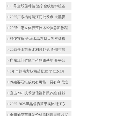
10号金线莲种苗 遂宁金线莲种植基
2025广东杨梅苗江门批发点 大黑炭
2025生态立体养殖技术经验总汇教程
好便宜价 金华水晶东魁大黑炭杨梅
2025舟山散养比利时野兔 湖州竹鼠
广东江门竹鼠养殖销路基地 开平台
1年早熟南方杨梅苗批发 早佳2-3月
养殖要石蛙成功有可能，要有利润难
直击2025技术微信群竹鼠养殖 赚钱
2025-2028黑晶杨梅苗果实比浙江东
全州油茶苗批发价格灌阳哪里可以买