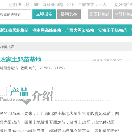
已解决问题：681
待解决问题：5716
当前在线：86人
您好!欢
高压杨梅苗
乌酥杨梅
浙江仙居杨梅苗
湖南黑高峰杨梅
广西大黑炭杨梅
安海王子杨梅苗
杨梅苗批发
阳农家土鸡苗基地
鸡苗孵化基地
绵阳贵妃鸡苗
收藏
时间：2025/08/13 11:58
民的2025马上要来，四川扁山农庄基地大量出售青脚贵妃鸡苗，四
绿壳蛋鸡苗，四川山地散养五黑鸡苗，散养土鸡蛋，山地种鸡蛋，
号:bsyoucha微信同号，感谢群主提供交流平台，四川绵阳贵妃