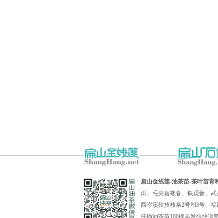
扁山金线莲-油茶苗-茶叶苗育
洱、毛尖碧螺春、铁观音、武
西岑溪软技枝条2号和3号、福
扦插油茶苗100棵起发包快