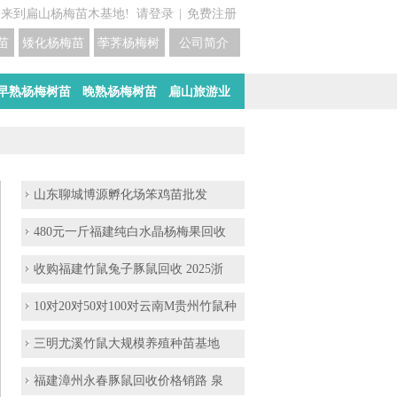
迎来到扁山杨梅苗木基地!
请登录
|
免费注册
苗培育基地
矮化杨梅苗价格
荸荠杨梅树苗培育
公司简介
早熟杨梅树苗
晚熟杨梅树苗
扁山旅游业
山东聊城博源孵化场笨鸡苗批发
480元一斤福建纯白水晶杨梅果回收
收购福建竹鼠兔子豚鼠回收 2025浙
10对20对50对100对云南M贵州竹鼠种
三明尤溪竹鼠大规模养殖种苗基地
福建漳州永春豚鼠回收价格销路 泉