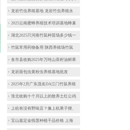
龙岩竹虫养殖基地 龙岩竹虫养殖永
2025云南蜜蜂养殖技术培训基地蜂巢
湖北2025只河南竹鼠种苗场多少钱一
竹鼠常用药物备用 陕西养殖场竹鼠
各市县收购2025年万吨山茶籽油鲜果
龙岩面包虫黄粉虫养殖基地批发
2025年2月广东茂名DA江门竹鼠养殖
淮北收购十个月以上的散养土红公鸡
上杭有没有野味店？像上杭果子狸、
宝山嘉定金线莲种植干品价格 上海