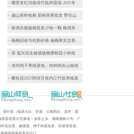
哪里有红河曲靖竹鼠种苗场 2025专
扁山茶籽收购 新鲜茶果批发 野生山
株洲东魁杨梅苗多少钱一颗 株洲东
杨梅回收与收购价格 杨梅果实交易
卖 嘉兴实生嫁接杨梅裸根苗小杯批
漳州鸽子养殖基地：肉种鸽东山南靖
攀枝花2025阿坝甘孜内江竹鼠养殖基
培育、茶叶苗（福鼎大白、安溪、云南奶白、龙井、普
茶苗培育示范基地！油茶之乡、湖南湘林21号、广
三四年实生苗、嫁接苗、种子杯苗批发、轻基质容器、
羊兔种苗肉兔批发可出口。