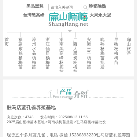
黑晶黑魁
晚稻晚熟
台湾黑高峰
大果永大冠
首
福
漳
浙
湖
广
安
晚
早
扁
页
建
州
江
南
西
海
熟
熟
山
东
水
仙
黑
大
王
杨
杨
旅
魁
晶
居
高
黑
子
梅
梅
游
杨
杨
杨
峰
炭
杨
苗
树
梅
梅
梅
杨
杨
梅
批
苗
苗
苗
苗
梅
梅
苗
发
苗
苗
驻马店蓝孔雀养殖基地
浏览次数：4748
发布时间：2025/08/13 11:56
2025扁山杨梅苗木基地
>
河南杨梅苗批发
>
驻马店杨梅苗批发
现货五个多月蓝孔雀，电话 微信 15286893230驻马店蓝孔雀养殖