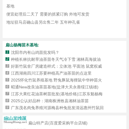
基地
便宜处理后二天了 需要的抓紧订购 外地可发货
地址驻马店确山县另出售二年 五年种孔雀
扁山杨梅苗木基地:
1
沈阳市内有山鸡苗批发吗？
2
种植长林抗耐旱油茶苗冬天气冷下雪 湘林高海拔油
3
好新竹鼠舍厂房建造样式：立体池 平面池 鼠窝权威
4
江西湖南四川江苏要种植高产油茶苗的点这里
5
2025怀化竹鼠养殖基地 野兔豚鼠海狸鼠中华种苗火
6
昭通New改良油茶苗基地(盐津大关永善绥江镇雄)
7
江苏大果红花油茶树苗批发(基地价格)江苏东魁杨梅
8
2025公认好品种：湖南株洲攸县湘林油茶苗
9
广东茂名肉兔养殖河源梅县种兔批发清远惠州竹鼠回
扁山特产店(百度爱采购平台店铺)