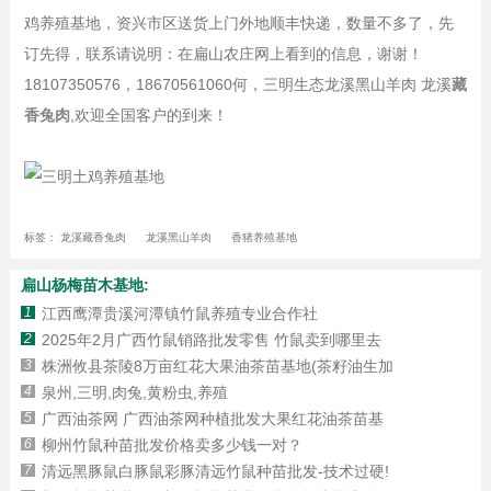
鸡养殖基地，资兴市区送货上门外地顺丰快递，数量不多了，先
订先得，联系请说明：在扁山农庄网上看到的信息，谢谢！
18107350576，18670561060何，三明生态龙溪黑山羊肉 龙溪
藏
香兔肉
,欢迎全国客户的到来！
标签：
龙溪藏香兔肉
龙溪黑山羊肉
香猪养殖基地
扁山杨梅苗木基地:
1
江西鹰潭贵溪河潭镇竹鼠养殖专业合作社
2
2025年2月广西竹鼠销路批发零售 竹鼠卖到哪里去
3
株洲攸县茶陵8万亩红花大果油茶苗基地(茶籽油生加
4
泉州,三明,肉兔,黄粉虫,养殖
5
广西油茶网 广西油茶网种植批发大果红花油茶苗基
6
柳州竹鼠种苗批发价格卖多少钱一对？
7
清远黑豚鼠白豚鼠彩豚清远竹鼠种苗批发-技术过硬!