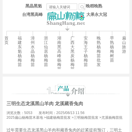
黑晶黑魁
晚稻晚熟
台湾黑高峰
大果永大冠
首
福
漳
浙
湖
广
安
晚
早
扁
页
建
州
江
南
西
海
熟
熟
山
东
水
仙
黑
大
王
杨
杨
旅
魁
晶
居
高
黑
子
梅
梅
游
杨
杨
杨
峰
炭
杨
苗
树
梅
梅
梅
杨
杨
梅
批
苗
苗
苗
苗
梅
梅
苗
发
苗
苗
三明生态龙溪黑山羊肉 龙溪藏香兔肉
浏览次数：5053
发布时间：2025/08/13 11:56
2025扁山杨梅苗木基地
>
福建杨梅苗批发
>
三明杨梅苗批发
>
尤溪杨梅苗批
发
过年需要生态龙溪黑山羊肉和藏香兔肉的赶紧提前预订，三明土