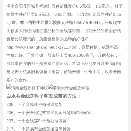
渭南合阳县澄城县福建红霞种苗批发价0.5元/珠、1.5元/珠、林下
仿野生种苗培育2.5元/珠、0.95元/珠、台湾大叶金线兰种苗0.85
元/珠。
林下仿野生红霞比较多人种植
13507五40047，一般现在
比较多人种植福建红霞品种的金线莲种苗、目前干品的市面价钱
也是比较理想的，质量也相别的品种的好很好
http://www.shanghang.net/c-1711.html，容易种植，成活率高、
性价比好。干货价钱一般市场上卖480-2000多元一斤的都有，一
般非常便宜的都不是福建红霞正品，希望正品朋友可以来我们福
建龙岩上杭县旧县镇扁山拿货，价钱合理，性价比高，欢迎全国
客户的合作。
白水县金线莲种子萌发成苗的方法：
235、一个金线莲种植保温盆架
236、一个安全稳定式富平县金线莲幼苗培养室
237、一个金线莲种子预处理装置
217、一个简易型金线莲湿度保持器