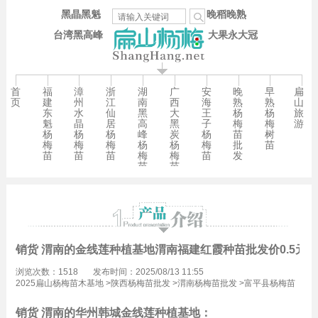
黑晶黑魁
晚稻晚熟
台湾黑高峰
大果永大冠
首
福
漳
浙
湖
广
安
晚
早
扁
页
建
州
江
南
西
海
熟
熟
山
东
水
仙
黑
大
王
杨
杨
旅
魁
晶
居
高
黑
子
梅
梅
游
杨
杨
杨
峰
炭
杨
苗
树
梅
梅
梅
杨
杨
梅
批
苗
苗
苗
苗
梅
梅
苗
发
苗
苗
销货 渭南的金线莲种植基地渭南福建红霞种苗批发价0.5元/
浏览次数：1518
发布时间：2025/08/13 11:55
2025扁山杨梅苗木基地
>
陕西杨梅苗批发
>
渭南杨梅苗批发
>
富平县杨梅苗
批发
销货 渭南的华州韩城金线莲种植基地：