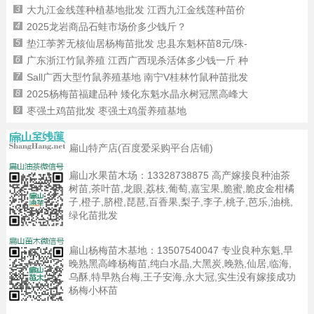
3
大九江金线莲种植基地批发 江西九江金线莲种苗价
4
2025龙岩商品石蛙市场价多少钱斤？
5
垫江荸荠无核仙居杨梅苗批发 忠县东魁杯苗8元/珠-
6
广东浙江竹鼠养殖 江西广西现杀活体多少钱一斤 种
7
Sall广西大型竹鼠养殖基地 南宁V桂林竹鼠种苗批发
8
2025杨梅苗福建品种 矮化东魁水晶永树冠黑高峰大
9
枣强土鸡苗批发 枣强土鸡蛋养殖基地
扁山特产店(百度爱采购平台店铺)
扁山水果苗木场：
13328738875
高产嫁接良种油茶
树苗,茶叶苗,龙眼,荔枝,葡萄,嘉宝果,脆蜜,脆皮金柑橘
子,橙子,脐橙,琵琶,百香果,梨子,李子,桃子,芭乐,油桃,
绿化苗批发
扁山杨梅苗木基地：
13507540047
专业良种东魁,早
晚熟黑高峰杨梅苗,纯白水晶,大黑炭,晚熟,仙居,临海,
乌酥,特早熟台梅,王子安海,永大冠,实生没有嫁接成功
杨梅小杯苗