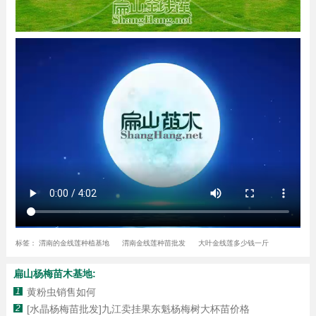
标签：
渭南的金线莲种植基地
渭南金线莲种苗批发
大叶金线莲多少钱一斤
扁山杨梅苗木基地:
1
黄粉虫销售如何
2
[水晶杨梅苗批发]九江卖挂果东魁杨梅树大杯苗价格