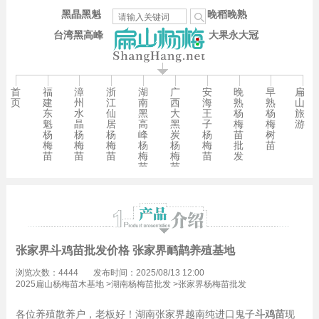
黑晶黑魁
晚稻晚熟
台湾黑高峰
大果永大冠
首
福
漳
浙
湖
广
安
晚
早
扁
页
建
州
江
南
西
海
熟
熟
山
东
水
仙
黑
大
王
杨
杨
旅
魁
晶
居
高
黑
子
梅
梅
游
杨
杨
杨
峰
炭
杨
苗
树
梅
梅
梅
杨
杨
梅
批
苗
苗
苗
苗
梅
梅
苗
发
苗
苗
张家界斗鸡苗批发价格 张家界鸸鹋养殖基地
浏览次数：4444
发布时间：2025/08/13 12:00
2025扁山杨梅苗木基地
>
湖南杨梅苗批发
>
张家界杨梅苗批发
各位养殖散养户，老板好！湖南张家界越南纯进口鬼子
斗鸡苗
现