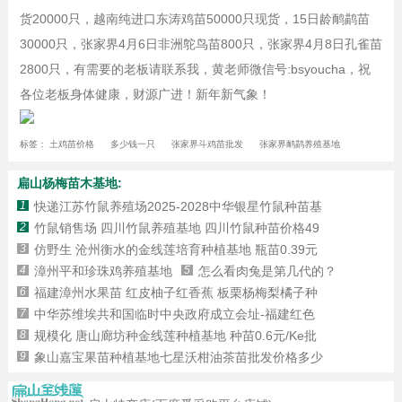
货20000只，越南纯进口东涛鸡苗50000只现货，15日龄鸸鹋苗
30000只，张家界4月6日非洲鸵鸟苗800只，张家界4月8日孔雀苗
2800只，有需要的老板请联系我，黄老师微信号:bsyoucha，祝
各位老板身体健康，财源广进！新年新气象！
标签：
土鸡苗价格
多少钱一只
张家界斗鸡苗批发
张家界鸸鹋养殖基地
扁山杨梅苗木基地:
1
快递江苏竹鼠养殖场2025-2028中华银星竹鼠种苗基
2
竹鼠销售场 四川竹鼠养殖基地 四川竹鼠种苗价格49
3
仿野生 沧州衡水的金线莲培育种植基地 瓶苗0.39元
4
漳州平和珍珠鸡养殖基地
5
怎么看肉兔是第几代的？
6
福建漳州水果苗 红皮柚子红香蕉 板栗杨梅梨橘子种
7
中华苏维埃共和国临时中央政府成立会址-福建红色
8
规模化 唐山廊坊种金线莲种植基地 种苗0.6元/Ke批
9
象山嘉宝果苗种植基地七星沃柑油茶苗批发价格多少