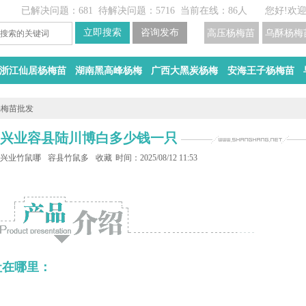
已解决问题：681
待解决问题：5716
当前在线：86人
您好!欢
高压杨梅苗
乌酥杨梅
浙江仙居杨梅苗
湖南黑高峰杨梅
广西大黑炭杨梅
安海王子杨梅苗
杨梅苗批发
 兴业容县陆川博白多少钱一只？
殖基地
兴业竹鼠哪里有竹鼠
容县竹鼠多少钱一只
收藏
时间：2025/08/12 11:53
社在哪里：