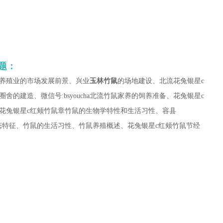
题：
养殖业的市场发展前景、兴业
玉林竹鼠
的场地建设、北流花兔银星c
的建造、微信号:bsyoucha北流竹鼠家养的饲养准备、花兔银星c
花兔银星c红颊竹鼠章竹鼠的生物学特性和生活习性、容县
态特征、竹鼠的生活习性、竹鼠养殖概述、花兔银星c红颊竹鼠节经