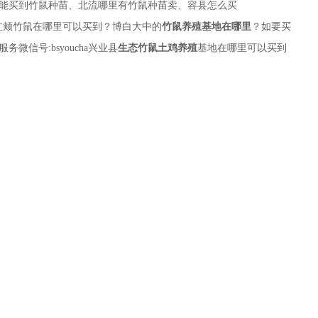
能买到竹鼠种苗、北流哪里有竹鼠种苗卖、容县怎么买
红颊竹鼠在哪里可以买到？博白大中的
竹鼠养殖基地在哪里
？如要买
信号:bsyoucha兴业县
生态竹鼠土鸡养殖
基地在哪里可以买到