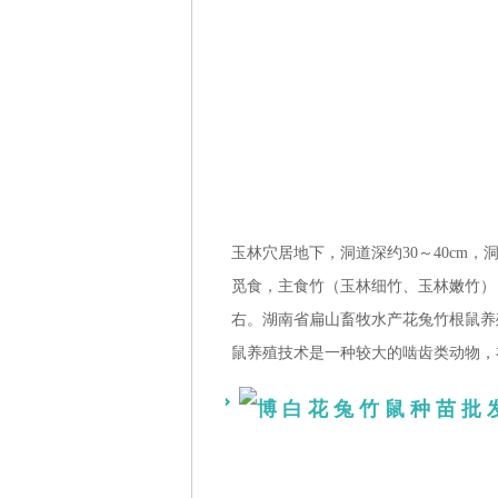
玉林穴居地下，洞道深约30～40cm，
觅食，主食竹（玉林细竹、玉林嫩竹）
右。湖南省扁山畜牧水产花兔竹根鼠养
鼠养殖技术是一种较大的啮齿类动物，