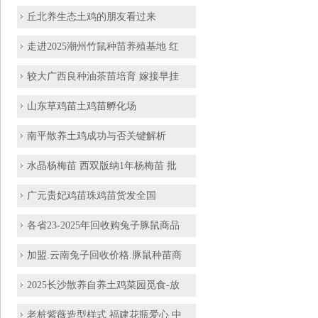
丘北养生态土鸡的朋友看过来
走进2025潮州竹鼠种苗养殖基地 红
较大广西良种油茶苗培育 嫁接早挂
山东草鸡苗土鸡苗孵化场
南平散养土鸡成功与否关键解析
水晶杨梅苗 西双版纳1年杨梅苗 批
广元贵妃鸡苗珠鸡苗货发全国
各省23-2025年回收购兔子豚鼠商品
加盟.云南兔子回收价格.豚鼠种苗商
2025长沙散养自养土鸡菜园觅食-放
老桩紫薇造型样式 福建花瓶爱心 中