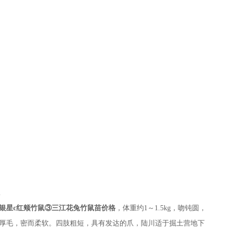
m
银星c红颊竹鼠③三江花兔竹鼠苗价格
，体重约1～1.5kg，吻钝圆，
厚毛，密而柔软。四肢粗短，具有发达的爪，陆川适于掘土营地下