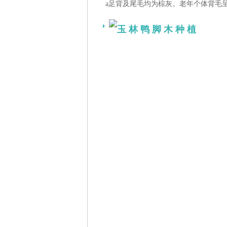
a足背及尾毛均为棕灰。老年个体背毛