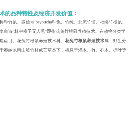
术的品种特性及经济开发价值：
竹鼠、微信号:bsyoucha种兔、竹纯、北流竹馏、福绵竹根鼠、
李白诗“林中稚子无人见”即指花兔竹根鼠养殖技术。在动物分类学
乳纲，啮齿目、花兔竹根鼠养殖技术科、
花兔竹根鼠养殖技术
属，野生分
于秦岭以南山坡竹林或芒草丛下，栖息于灌木、竹、乔木、棕叶等