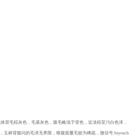
成体背毛棕灰色，毛基灰色，腹毛略浅于背色，近淡棕至污白色泽，
玉林背腹问的毛泽无界限，唯腹面覆毛较为稀疏，微信号:bsyouch