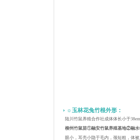
☼玉林花兔竹根外形：
陆川竹鼠养殖合作社成体体长小于38e
柳州竹鼠苗①融安竹鼠养殖基地②融水
眼小，耳壳小隐于毛内，颈短粗，体被