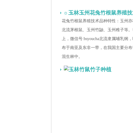
☼玉林玉州花兔竹根鼠养殖技
花兔竹根鼠养殖技术品种特性：玉州亦称种
北流茅根鼠、玉州竹鼬、玉州稚子等。
上，微信号:bsyoucha北流隶属哺
布于南亚及东非一带，在我国主要分布
混生林中。