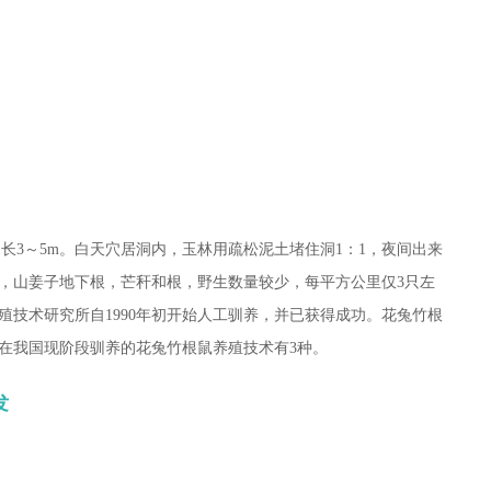
洞长3～5m。白天穴居洞内，玉林用疏松泥土堵住洞1：1，夜间出来
，山姜子地下根，芒秆和根，野生数量较少，每平方公里仅3只左
殖技术研究所自1990年初开始人工驯养，并已获得成功。花兔竹根
在我国现阶段驯养的花兔竹根鼠养殖技术有3种。