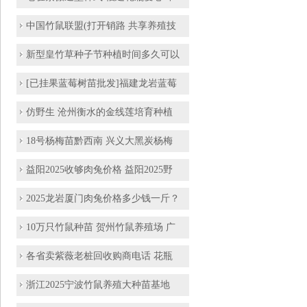
中国竹鼠联盟(打开销路 共享养殖技
新型皇竹草种子节种植时间多久可以
[已挂果蓝莓树苗批发]福建龙岩蓝莓
仿野生 沧州衡水的金线莲培育种植
18号杨梅苗黔西南 兴义大黑炭杨梅
益阳2025收够肉兔价格 益阳2025野
2025龙岩厦门肉兔价格多少钱一斤？
10万只竹鼠种苗 贺州竹鼠养殖场 广
各省卖紫薇老桩回收购商电话 花瓶
浙江2025宁波竹鼠养殖大种苗基地