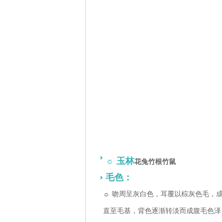
☼
玉林
花兔竹根竹鼠
毛色：
☼
吻周呈灰白色，耳覆以棕灰色毛，
直至毛基，背色逐渐转淡而成腹毛色泽，