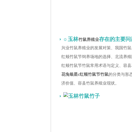
☼玉林
存在的主要问
竹鼠养殖业
兴业竹鼠养殖业的发展对策、我国竹鼠
红颊竹鼠节饲养场地的选择、北流养殖圈舍
红颊竹鼠节竹鼠常用术语与定义、容县
花兔银星c红颊竹鼠节竹鼠
的分类与形
济价值、容县竹鼠养殖业现状。