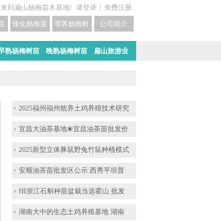
迎来到扁山杨梅苗木基地!
请登录
|
免费注册
苗培育基地
矮化杨梅苗价格
荸荠杨梅树苗培育
公司简介
早熟杨梅树苗
晚熟杨梅树苗
扁山旅游业
2025福州福州散养土鸡养殖技术研究
宜昌大油茶基地❀宜昌油茶苗批发价
2025新型立体豚鼠野兔竹鼠种植模式
安顺油茶苗批发区公示:西秀平坝普
HI浙江石斛种苗盆栽当选霍山 批发
湖南大中的生态土鸡养殖基地 湖南