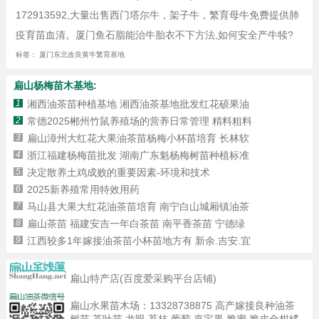
172913592,大量出售西门塔尔牛，架子牛，繁育母牛免费提供肺
疫育苗血清。厦门鱼石脂能治牛胎衣不下方法,如何安全产牛犊?
标签：
厦门东北改良黄牛繁育基地
扁山杨梅苗木基地:
1
湘西油茶苗种植基地 湘西油茶基地批发红花硕果油
2
常德2025郴州竹鼠养殖场的营养日常管理 精料粗料
3
扁山漳州大红花大果油茶苗杨梅小杯苗培育 长林软
4
浙江福建杨梅苗批发 湖南广东魁杨梅树苗种植标准
5
决定散养土鸡成败的重要因素-环境和技术
6
2025新养殖常用特效用药
7
马山县大果大红花油茶苗培育 南宁白山城厢镇油茶
8
扁山茶苗 福建安吉一年白茶苗 南平香茶苗 宁德绿
9
江西较多1年嫁接油茶苗小杯苗地方有 新余.吉安.宜
扁山特产店(百度爱采购平台店铺)
扁山水果苗木场：
13328738875
高产嫁接良种油茶