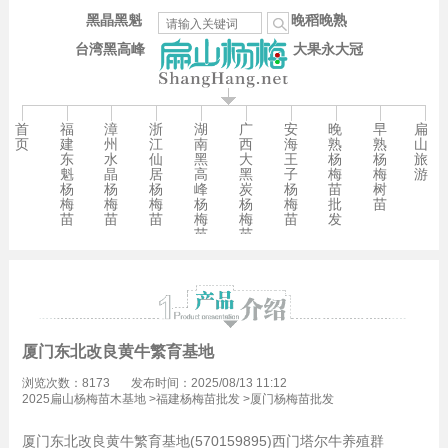
黑晶黑魁
晚稻晚熟
台湾黑高峰
大果永大冠
首
福
漳
浙
湖
广
安
晚
早
扁
页
建
州
江
南
西
海
熟
熟
山
东
水
仙
黑
大
王
杨
杨
旅
魁
晶
居
高
黑
子
梅
梅
游
杨
杨
杨
峰
炭
杨
苗
树
梅
梅
梅
杨
杨
梅
批
苗
苗
苗
苗
梅
梅
苗
发
苗
苗
厦门东北改良黄牛繁育基地
浏览次数：8173
发布时间：2025/08/13 11:12
2025扁山杨梅苗木基地
>
福建杨梅苗批发
>
厦门杨梅苗批发
厦门东北改良黄牛繁育基地(570159895)西门塔尔牛养殖群