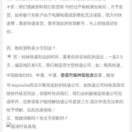
☀
答：我们视频资料我们发货前 均经过严格检测合格后，方予发
货。如有极个别客户由于电脑电视或影碟机无法读取，我方付快
递费，重新快递发货。要求退款的给我帐号，马上把钱退还给
你。
四、教程资料多少天到达？
☀
答：桂林快递到达的时间，要看你所在地区的远近，一盘2-3
天，偏远地区多5天。我们都选用大型快递公司，如：顺风快递、
中国邮政EMS、申通、中通、
娄底竹鼠种苗批发
圆通，微信
号:bsyoucha而且不断筛选好的快递公司。如快递公司特殊原因导
致快件延迟到达，你随时告诉我们，我们会积极催促快递公司完
成寄件。也希望客户能理解快递公司是第三方,我方毕竟无法掌控,
给予理解。在此先谢谢啦！
五、视频清晰吗？有文字搭配吗？