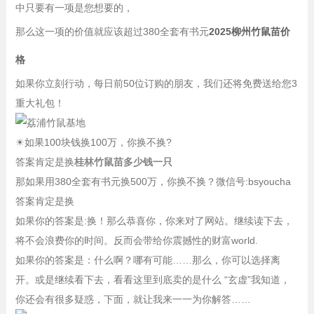
中只要有一项是您想要的，
那么这一项的价值就应该超过380全套有书元
2025柳州竹鼠苗价
格
如果你立刻行动，每日前50位订购的朋友，我们还将免费送给您3
重大礼包！
☀
如果100块钱换100万，你换不换?
答案肯定是换
桂林竹鼠苗多少钱一只
那如果用380全套有书元换500万，你换不换？微信号:bsyoucha
答案肯定是换
如果你的答案是:换！那么恭喜你，你来对了网站。继续读下去，
将不会浪费你的时间。反而会带给你震撼性的财富world.
如果你的答案是：什么啊？哪有可能……那么，你可以选择离
开。或是继续看下去，看看这里到底卖的是什么 “玄虚”我知道，
你还会有很多疑惑，下面，就让我来一一为你解答……