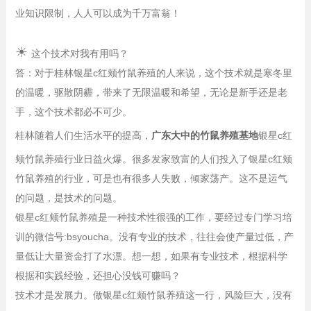
业知识限制，人人可以成为千万富翁！
☀
这个技术对我有用吗？
答：对于桂林银星c红颊竹鼠养殖的人来说，这个技术就是寒冬里
的温暖，驱散阴霾，带来了无限温暖和希望，无论是新手还是老
手，这个技术都必不可少。
桂林随着人们生活水平的提高，
广东大中的竹鼠养殖基地
银星c红
颊竹鼠养殖行业日益火爆。很多发家致富的人们投入了银星c红颊
竹鼠养殖的行业，可是也有很多人失败，倾家荡产。这不是运气
的问题，是技术的问题。
银星c红颊竹鼠养殖是一种技术性很强的工作，要经过专门学习培
训的微信号:bsyoucha。没有专业的技术，往往会使产量过低，产
量低让大量资金打了水漂。想一想，如果有专业技术，根据科学
根据和实践经验，还担心没钱可赚吗？
技术才是发展力。做银星c红颊竹鼠养殖这一行，风险巨大，没有