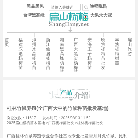
黑晶黑魁
晚稻晚熟
台湾黑高峰
大果永大冠
首
福
漳
浙
湖
广
安
晚
早
扁
页
建
州
江
南
西
海
熟
熟
山
东
水
仙
黑
大
王
杨
杨
旅
魁
晶
居
高
黑
子
梅
梅
游
杨
杨
杨
峰
炭
杨
苗
树
梅
梅
梅
杨
杨
梅
批
苗
苗
苗
苗
梅
梅
苗
发
苗
苗
桂林竹鼠养殖(全广西大中的竹鼠种苗批发基地)
浏览次数：11617
发布时间：2025/08/13 11:52
2025扁山杨梅苗木基地
>
广西杨梅苗批发
>
桂林杨梅苗批发
广西桂林竹鼠养殖专业合作社基地专业批发雪月月兔竹鼠、比利