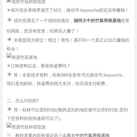
☀
或许您在养殖界迷茫了好久，微信号:bsyoucha您还没有赚钱！
☀
或许您遇见了一个很好的项目，
福州大中的竹鼠养殖基地
您害
怕风险，您没有投资，结果别人赚了！
☀
全都是因为错过！错过！害怕！遇不到一个真正让自己赚钱的
机会！
☀
订购资料以后，要收快递费吗？
☀
答：全套技术资料，价格380全套有书元微信号:bsyoucha，
我们是包邮的，快递费由我方支付，你无须支付邮费。
二、怎么付款的?
☀
答：桂林可以货到付款(顺风送到的地区都可以货到付款,货到
了把资料款给快递就可以了)。
三、教程质量内容有保证吗？
山东大中的竹鼠养殖基地