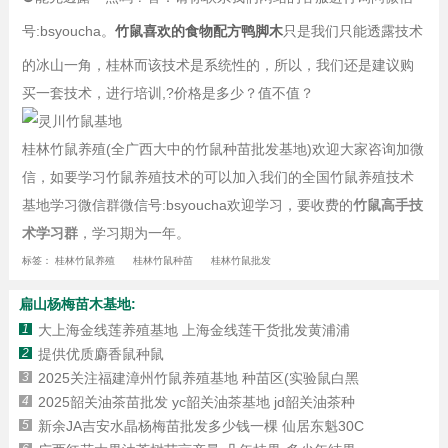
号:bsyoucha。
竹鼠喜欢的食物配方鸭脚木
只是我们只能透露技术
的冰山一角，桂林而该技术是系统性的，所以，我们还是建议购
买一套技术，进行培训,?价格是多少？值不值？
桂林竹鼠养殖(全广西大中的竹鼠种苗批发基地)欢迎大家咨询加微
信，如要学习竹鼠养殖技术的可以加入我们的全国竹鼠养殖技术
基地学习微信群微信号:bsyoucha欢迎学习，要收费的
竹鼠高手技
术学习群
，学习期为一年。
标签：
桂林竹鼠养殖
桂林竹鼠种苗
桂林竹鼠批发
扁山杨梅苗木基地:
1
大上海金线莲养殖基地 上海金线莲干货批发黄浦浦
2
提供优质麝香鼠种鼠
3
2025关注福建漳州竹鼠养殖基地 种苗区(实验鼠白黑
4
2025韶关油茶苗批发 yc韶关油茶基地 jd韶关油茶种
5
新余JA吉安水晶杨梅苗批发多少钱一棵 仙居东魁30C