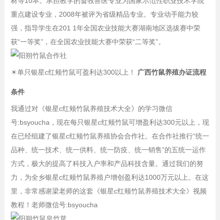
材等10本。承担教学的畜牧兽医专业为国家示范性职业技术学院
重点建设专业，2008年被评为省级精品专业。专业动手能力较
强，指导学生在201 1年全国农业技能大赛湖南地区选拔赛中荣
获“一等奖”，在全国农业技能大赛中荣获“二等奖”。
☀
单只银星c红颊竹鼠可盈利达300以上！
广西竹鼠养殖办证流程
条件
我通过对《银星c红颊竹鼠养殖技术大全》的学习微信
号:bsyoucha，现在每只银星c红颊竹鼠可增盈利达300元以上，现
在已经组建了银星c红颊竹鼠养殖协会合作社。在合作社推行“统一
品种、统一技术、统一供料、统一防疫、统一销售”的五统一运作
方式，极大的提高了科技入户率和产品科技含量。通过我们的努
力，为全乡银星c红颊竹鼠养殖户增创盈利达1000万元以上。在这
里，非常感谢梁老师的这套《银星c红颊竹鼠养殖技术大全》视频
教程！老师微信号:bsyoucha