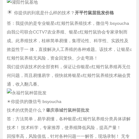
☀
你提供的到底是什么样的技术？
开平竹鼠苗批发价格
答：我提供的是专业银星c红颊竹鼠养殖技术，微信号:bsyoucha
由我公司联合CCTV7农业养殖、银星c红颊竹鼠协会专家录制而
成。此养殖技术，桂林简单易懂，集理论性、科学性、实践性及
效益性于一 体，直接解决人工养殖的各种难题。该技术，让银星c
红颊竹鼠养殖无风险，资金回笼快。少走弯路！
我们提供该技术的全部资料，保证让你银星c红颊竹鼠养殖再无任
何问题，而且易懂易学，很快就将银星c红颊竹鼠养殖技术融会贯
通，收入翻几番。
☀
你提供的微信号:bsyoucha
技术的优势是什么？
肇庆恭城竹鼠种苗批发
答：方法简单，易学易懂，各种银星c红颊竹鼠养殖分类具体讲解
技术！ 技术科学，专家推荐，使养殖降低风险，提高产量！
回报率高，风险值低，针对各种问题一一解答，现场录制！ 无专