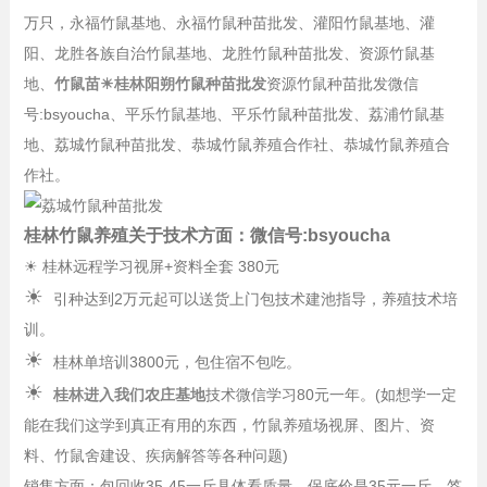
万只，永福竹鼠基地、永福竹鼠种苗批发、灌阳竹鼠基地、灌
阳、龙胜各族自治竹鼠基地、龙胜竹鼠种苗批发、资源竹鼠基
地、
竹鼠苗☀桂林阳朔竹鼠种苗批发
资源竹鼠种苗批发微信
号:bsyoucha、平乐竹鼠基地、平乐竹鼠种苗批发、荔浦竹鼠基
地、荔城竹鼠种苗批发、恭城竹鼠养殖合作社、恭城竹鼠养殖合
作社。
桂林竹鼠养殖关于技术方面：微信号:bsyoucha
☀
桂林远程学习视屏+资料全套 380元
☀
引种达到2万元起可以送货上门包技术建池指导，养殖技术培
训。
☀
桂林单培训3800元，包住宿不包吃。
☀
桂林进入我们农庄基地
技术微信学习80元一年。(如想学一定
能在我们这学到真正有用的东西，竹鼠养殖场视屏、图片、资
料、竹鼠舍建设、疾病解答等各种问题)
销售方面：包回收35-45一斤具体看质量，保底价是35元一斤，签