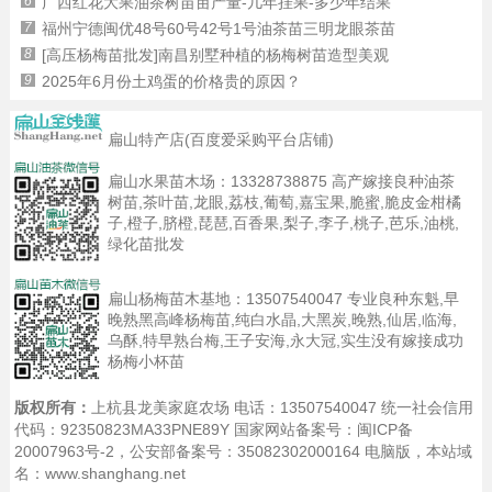
6
广西红花大果油茶树苗亩产量-几年挂果-多少年结果
7
福州宁德闽优48号60号42号1号油茶苗三明龙眼茶苗
8
[高压杨梅苗批发]南昌别墅种植的杨梅树苗造型美观
9
2025年6月份土鸡蛋的价格贵的原因？
扁山特产店(百度爱采购平台店铺)
扁山水果苗木场：
13328738875
高产嫁接良种油茶
树苗,茶叶苗,龙眼,荔枝,葡萄,嘉宝果,脆蜜,脆皮金柑橘
子,橙子,脐橙,琵琶,百香果,梨子,李子,桃子,芭乐,油桃,
绿化苗批发
扁山杨梅苗木基地：
13507540047
专业良种东魁,早
晚熟黑高峰杨梅苗,纯白水晶,大黑炭,晚熟,仙居,临海,
乌酥,特早熟台梅,王子安海,永大冠,实生没有嫁接成功
杨梅小杯苗
版权所有：
上杭县龙美家庭农场 电话：13507540047 统一社会信用
代码：92350823MA33PNE89Y 国家网站备案号：
闽ICP备
20007963号-2
，公安部备案号：35082302000164
电脑版
，本站域
名：www.shanghang.net