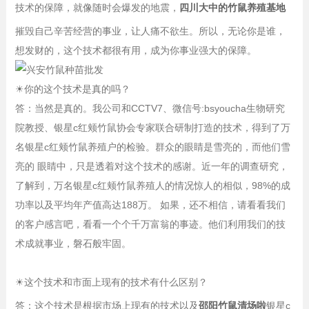
技术的保障，就像随时会爆发的地震，
四川大中的竹鼠养殖基地
摧毁自己辛苦经营的事业，让人痛不欲生。所以，无论你是谁，
想发财的，这个技术都很有用，成为你事业强大的保障。
☀
你的这个技术是真的吗？
答：当然是真的。我公司和CCTV7、微信号:bsyoucha生物研究
院教授、银星c红颊竹鼠协会专家联合研制打造的技术，得到了万
名银星c红颊竹鼠养殖户的检验。群众的眼睛是雪亮的，而他们雪
亮的 眼睛中，只是透着对这个技术的感谢。近一年的调查研究，
了解到，万名银星c红颊竹鼠养殖人的情况惊人的相似，98%的成
功率以及平均年产值高达188万。 如果，还不相信，请看看我们
的客户感言吧，看看一个个千万富翁的事迹。他们利用我们的技
术成就事业，磐石般牢固。
☀
这个技术和市面上现有的技术有什么区别？
答：这个技术是根据市场上现有的技术以及
邵阳竹鼠清场啦
银星c