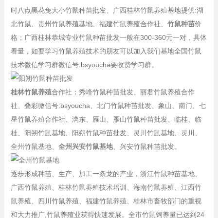
时八点黑花兔大小竹鼠种苗批发、广西桂林竹鼠养殖基地提供:湖
北竹鼠、贵州竹鼠养殖基地、福建竹鼠养殖合作社、
竹鼠种苗
价
格；广西桂林恭城专业竹鼠种苗批发一般在300-360元一对，具体
看量，如要学习竹鼠养殖技术的朋友可以加入我们基地全国竹鼠
技术微信学习群微信号:bsyoucha要收费学习群。
桂林竹鼠养殖
合作社：秀峰竹鼠种苗批发、丽君竹鼠养殖合作
社、叠彩微信号:bsyoucha、北门竹鼠种苗批发、象山、南门、七
星竹鼠养殖合作社、漓东、雁山、雁山竹鼠种苗批发、临桂、临
桂、阳朔竹鼠基地、阳朔竹鼠种苗批发、灵川竹鼠基地、灵川、
全州竹鼠基地、
全州兴安竹鼠基地
、兴安竹鼠种苗批发。
逐步形成种苗、生产、加工一条龙的产业，浙江竹鼠种苗基地、
广西竹鼠养殖、桂林竹鼠养殖技术培训、海南竹鼠养殖、江西竹
鼠养殖、四川竹鼠养殖、福建竹鼠养殖、桂林市畜牧部门的重视
和大力推广,竹鼠养殖业获得快速发展。全市竹鼠饲养量已达到24