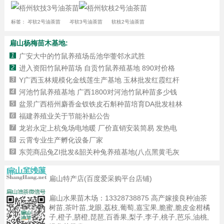
标签：
岑软2号油茶苗
岑软3号油茶苗
软枝2号油茶苗
扁山杨梅苗木基地:
1
广安大中的竹鼠养殖场岳池华蓥邻水武胜
2
进入资阳竹鼠种苗场 自贡竹鼠养殖基地 890对价格
3
Y广西玉林规模化金线莲生产基地 玉林批发红霞红杆
4
河池竹鼠养殖基地 广西1800对河池竹鼠种苗多少钱
5
盆景广西梧州麝香金钗铁皮石斛种苗培育DA批发桂林
6
福建养殖业关于节能补贴公告
7
龙岩永定上杭兔场电地暖 厂价直销安装简易 发热电
8
云霄专业生产孵化设备厂家
9
东莞商品兔ZI批发&韶关种兔养殖基地(八点黑黄毛灰
扁山特产店(百度爱采购平台店铺)
扁山水果苗木场：
13328738875
高产嫁接良种油茶
树苗,茶叶苗,龙眼,荔枝,葡萄,嘉宝果,脆蜜,脆皮金柑橘
子,橙子,脐橙,琵琶,百香果,梨子,李子,桃子,芭乐,油桃,