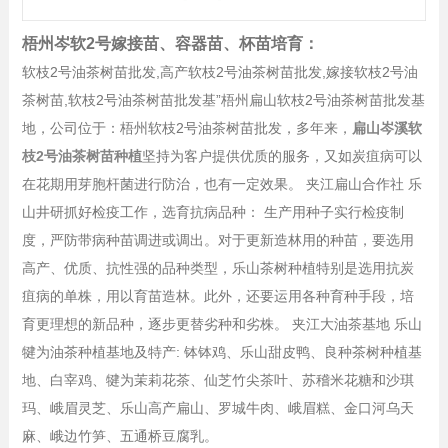
梧州岑软2号嫁接苗、容器苗、杯苗培育：
软枝2号油茶树苗批发,高产软枝2号油茶树苗批发,嫁接软枝2号油
茶树苗,软枝2号油茶树苗批发基”梧州扁山软枝2号油茶树苗批发基
地，公司位于：梧州软枝2号油茶树苗批发，多年来，
扁山岑溪软
枝2号油茶树苗种植
坚持为客户提供优质的服务，又如炭疽病可以
在花期用芽胞杆菌进行防治，也有一定效果。 夹江扁山合作社 乐
山井研抓好检疫工作，选育抗病品种： 生产用种子实行检疫制
度，严防带病种苗调进或调出。对于更新造林用的种苗，要选用
高产、优质、抗性强的品种类型，乐山茶树种植特别是选用抗炭
疽病的单株，用以育苗造林。此外，还要运用各种育种手段，培
育更理想的新品种，逐步更替劣种和劣株。 夹江大油茶基地 乐山
犍为油茶种植基地及特产: 钵钵鸡、乐山甜皮鸭、良种茶树种植基
地、白宰鸡、犍为茉莉花茶、仙芝竹尖茶叶、苏稽米花糖和沙琪
玛、峨眉灵芝、乐山高产扁山、罗城牛肉、峨眉糕、金口河乌天
麻、峨边竹笋、五通桥豆腐乳。