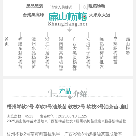
黑晶黑魁
晚稻晚熟
台湾黑高峰
大果永大冠
首
福
漳
浙
湖
广
安
晚
早
扁
页
建
州
江
南
西
海
熟
熟
山
东
水
仙
黑
大
王
杨
杨
旅
魁
晶
居
高
黑
子
梅
梅
游
杨
杨
杨
峰
炭
杨
苗
树
梅
梅
梅
杨
杨
梅
批
苗
苗
苗
苗
梅
梅
苗
发
苗
苗
梧州岑软2号 岑软3号油茶苗 软枝2号 软枝3号油茶苗-扁山油
浏览次数：4523
发布时间：2025/08/13 11:25
2025扁山杨梅苗木基地
>
广西杨梅苗批发
>
梧州杨梅苗批发
>
藤县杨梅苗批
发
梧州岑软2号茶籽树苗挂果早、广西岑软3号嫁接油茶苗成活率