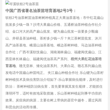
中国广西省著名油茶苗培育基地2号3号：
软枝2号油茶树苗油茶树树种植真正大果油茶基地：市中红花扁山
批发多少钱一珠？沙湾大果扁山价格、五通桥油茶种植合作社介
绍、金口河大的高产扁山批发、犍为扁山批发一亩要多少颗扁
山、井研县茶油种植、茶籽多少钱一斤？夹江茶树苗批发、沐川
高产油茶基地、峨眉山油茶基地、峨边茶树种植、马边油茶种植
合作社；广西岑溪软技扁山、湖南湘林扁山、福建闽优扁山、江
西亚林长林扁山、福建闽优油茶高产系列、
梧州大果红花油茶培
育基地
、赣无亚林、矮化油茶系列、大果白花、赣石系列扁山批
发电话中国扁山种苗纯正。 夹江扁山种植合作社 乐山犍为山茶籽
树种植技术及病虫害防治介绍如下-乐山掌握病虫规律，及时进行
防治： 茶树种植防治病虫害，首先要掌握其发生规律，才能抓住
薄弱环节，适时有效地采取措施，乐山茶树种植起到事半功倍的
效果。炭疽病的病源，主要在树上带病的器官中越冬，通过风雨
和昆虫的活动而传播。