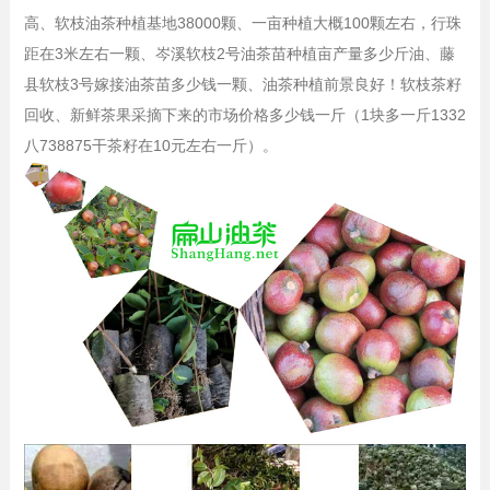
高、软枝油茶种植基地38000颗、一亩种植大概100颗左右，行珠
距在3米左右一颗、岑溪软枝2号油茶苗种植亩产量多少斤油、藤
县软枝3号嫁接油茶苗多少钱一颗、油茶种植前景良好！软枝茶籽
回收、新鲜茶果采摘下来的市场价格多少钱一斤（1块多一斤1332
八738875干茶籽在10元左右一斤）。