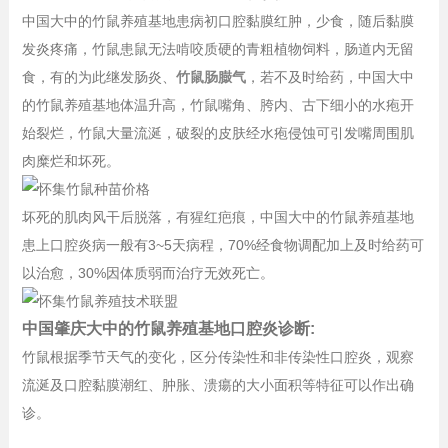
中国大中的竹鼠养殖基地患病初口腔黏膜红肿，少食，随后黏膜
发炎疼痛，竹鼠患鼠无法啃咬质硬的青粗植物饲料，肠道内无留
食，有的为此继发肠炎、
竹鼠肠臌气
，若不及时给药，中国大中
的竹鼠养殖基地体温升高，竹鼠嘴角、胯内、古下细小的水疱开
始裂烂，竹鼠大量流涎，破裂的皮肤经水疱侵蚀可引发嘴周围肌
肉糜烂和坏死。
坏死的肌肉风干后脱落，有猩红疤痕，中国大中的竹鼠养殖基地
患上口腔炎病一般有3~5天病程，70%经食物调配加上及时给药可
以治愈，30%因体质弱而治疗无效死亡。
中国肇庆大中的竹鼠养殖基地口腔炎诊断:
竹鼠根据季节天气的变化，区分传染性和非传染性口腔炎，观察
流涎及口腔黏膜潮红、肿胀、溃瘍的大小面积等特征可以作出确
诊。