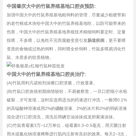
中国肇庆大中的竹鼠养殖基地口腔炎预防:
加强中国大中的竹鼠养殖基地粗饲料的管理，尽量减少粗硬带刺
的老竹根或木块给中国大中的竹鼠养殖基地吃，以防可能带来的
伤害，中国大中的竹鼠养殖基地养殖技术精细饲料要定时、定量
投喂，不多喂，以免吃不完而腐败变质引发
肠道疾病
，更不要喂
变质的食物或过热的饲料，同时喂全价饲料，竹鼠多喂易消化竹
鼠、水质多的软质植物。
中国大中的竹鼠养殖基地口腔炎治疗:
(A)竹鼠用利凡诺粉剂涂擦口腔溃瘍，疗效显著。
(B)竹鼠口腔炎病初期病情较轻，不易被察觉，一旦口腔细小水疱
破裂，才可发现，这时应选用适当的药液进行冲洗，一般用0.1%
的高锰酸钾溶液或用2%的硼酸溶液、2%的冰片和2%的明矾溶液
混合进行口腔清洗，清洗后用碘甘油涂抹或龙胆紫液涂抹。
(C)竹鼠青霉素3万~12万单位，链霉素0.3~0.5毫克，用灭菌注射
用水或氯化钠溶液稀释进行肌内注射有良好的效果。每天2~3次，