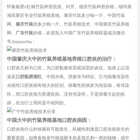
怀集银星c红颊竹鼠种苗批发、封开、德庆竹鼠种苗价格，端州鼎
湖高要区专业竹鼠养殖基地。肇庆竹鼠多少钱一斤、中国竹鼠
网、
肇庆竹鼠
肉多少钱一斤、竹鼠养殖技术、中国肇庆竹鼠养殖
网、
广东竹鼠
价格，欢迎加入中国广东竹鼠养殖联盟成员微信
号:bsyoucha；
中国肇庆大中的竹鼠养殖基地养殖口腔炎的治疗：
口腔炎又称为口疮，为口腔黏膜表层或深层的炎症。临床上以流
涎及
口腔黏膜潮红
、中国水疱、溃疡等为特征。它与病毒传染性
水疱性口腔炎病有很大的区别。病毒性疾病多为传染病，有传染
性，而口腔炎病为普通疾病。没有传染性，不是病毒引起的疾
病，在治疗上用药是不相同的。
中国大中的竹鼠养殖基地口腔炎病因：
口腔炎病什么时候都有可能发生，机械性刺激是口腔炎病发生的
重要原因，如喂食粗老竹根或硬木块及猫爪刺一类的植物，或中