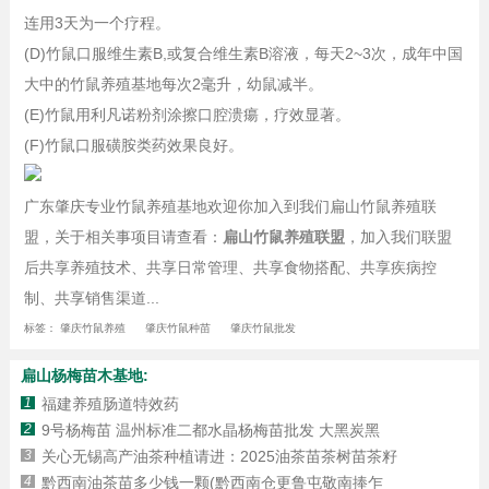
连用3天为一个疗程。
(D)竹鼠口服维生素B,或复合维生素B溶液，每天2~3次，成年中国
大中的竹鼠养殖基地每次2毫升，幼鼠减半。
(E)竹鼠用利凡诺粉剂涂擦口腔溃瘍，疗效显著。
(F)竹鼠口服磺胺类药效果良好。
广东肇庆专业竹鼠养殖基地欢迎你加入到我们扁山竹鼠养殖联
盟，关于相关事项目请查看：
扁山竹鼠养殖联盟
，加入我们联盟
后共享养殖技术、共享日常管理、共享食物搭配、共享疾病控
制、共享销售渠道...
标签：
肇庆竹鼠养殖
肇庆竹鼠种苗
肇庆竹鼠批发
扁山杨梅苗木基地:
1
福建养殖肠道特效药
2
9号杨梅苗 温州标准二都水晶杨梅苗批发 大黑炭黑
3
关心无锡高产油茶种植请进：2025油茶苗茶树苗茶籽
4
黔西南油茶苗多少钱一颗(黔西南仓更鲁屯敬南捧乍