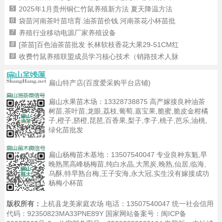
5
2025年1月贵州铜仁竹鼠养殖新方法 夏天降温方法
6
袋苗河南茶叶苗培育.油茶苗价钱.河南茶花小杯苗批
7
养殖行业移动电源厂家养殖设备
8
[茶苗]百色油茶苗批发 长林软枝香花大果29-51CM红
9
收费竹鼠养殖联盟成员学习核心技术（销路技术人脉
扁山特产店(百度爱采购平台店铺)
扁山水果苗木场：
13328738875
高产嫁接良种油茶
树苗,茶叶苗,龙眼,荔枝,葡萄,嘉宝果,脆蜜,脆皮金柑橘
子,橙子,脐橙,琵琶,百香果,梨子,李子,桃子,芭乐,油桃,
绿化苗批发
扁山杨梅苗木基地：
13507540047
专业良种东魁,早
晚熟黑高峰杨梅苗,纯白水晶,大黑炭,晚熟,仙居,临海,
乌酥,特早熟台梅,王子安海,永大冠,实生没有嫁接成功
杨梅小杯苗
版权所有：
上杭县龙美家庭农场 电话：13507540047 统一社会信用
代码：92350823MA33PNE89Y 国家网站备案号：
闽ICP备