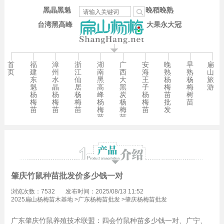
黑晶黑魁
晚稻晚熟
台湾黑高峰
大果永大冠
首
福
漳
浙
湖
广
安
晚
早
扁
页
建
州
江
南
西
海
熟
熟
山
东
水
仙
黑
大
王
杨
杨
旅
魁
晶
居
高
黑
子
梅
梅
游
杨
杨
杨
峰
炭
杨
苗
树
梅
梅
梅
杨
杨
梅
批
苗
苗
苗
苗
梅
梅
苗
发
苗
苗
肇庆竹鼠种苗批发价多少钱一对
浏览次数：7532
发布时间：2025/08/13 11:52
2025扁山杨梅苗木基地
>
广东杨梅苗批发
>
肇庆杨梅苗批发
广东肇庆竹鼠养殖技术联盟：四会竹鼠种苗多少钱一对、广宁、