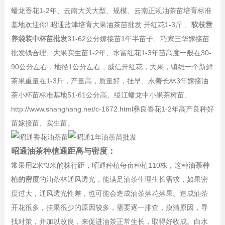
蟠龙香花1-2年、云南大关大型、规模、云南正规油茶苗培育标准
基地欢迎你! 昭通盐津培育大果油茶苗批发 开红花1-3斤 、
软枝营
养袋装中杯苗批发
31-62公分嫁接苗1年半苗子、巧家三华嫁接苗
批发钱合理、大果实生苗1-2年、水富红花1-3年苗高度一般在30-
90公分左右，地径1公分左右，威信开红花，大果，镇雄一个新鲜
茶果重量在1-3斤，产量高，质量好，挂早、永善长林3年嫁接油
茶小杯苗标准基地51-61公分高、绥江蟠龙中小果茶树苗、
http://www.shanghang.net/c-1672.html彝良香花1-2年高产良种好
苗嫁接苗、实生苗。
昭通油茶种植通距离与密度：
常采用2米*3米的株行距，昭通种植每亩种植110株，这种
油茶种
植的密度
的油茶林通风透光，能满足油茶生理生长需求，如果密
度过大，通风透光性差，也可能会造成油茶落花落果。造成油茶
开花很多，挂果很少的原因较多，需要逐一排查，摸清原因，寻
找对策，并加以改良，来促进油茶正常生长，取得好收成。白水