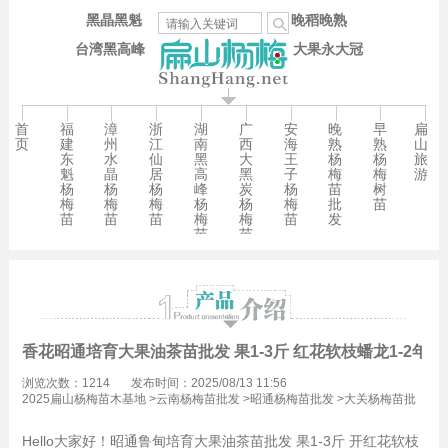
黑晶黑魁
晚稻晚熟
台湾黑高峰
大果永大冠
首
福
漳
浙
湖
广
安
晚
早
扁
页
建
州
江
南
西
海
熟
熟
山
东
水
仙
黑
大
王
杨
杨
旅
魁
晶
居
高
黑
子
梅
梅
游
杨
杨
杨
峰
炭
杨
苗
树
梅
梅
梅
杨
杨
梅
批
苗
苗
苗
苗
梅
梅
苗
发
苗
苗
香花昭通培育大果油茶苗批发 果1-3斤 红花软枝蟠龙1-2年
浏览次数：1214
发布时间：2025/08/13 11:56
2025扁山杨梅苗木基地
>
云南杨梅苗批发
>
昭通杨梅苗批发
>
大关杨梅苗批
发
Hello大家好！昭通鲁甸培育大果油茶苗批发 果1-3斤 开红花软枝