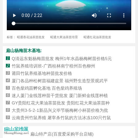
标签：
昭通香花油茶苗批发
昭通大果油茶苗培育
昭通红花油茶苗批发
扁山杨梅苗木基地:
1
Q清远东魁杨梅苗批发 梅州1年水晶杨梅树苗价格5元
2
竹鼠养殖培训班-广西桂林南宁梧州百色柳州
3
莆田竹鼠养殖基地种苗批发价格
4
厦门各品种松树苗福建盆景 福州野生造型景观武平
5
百色柴鸡苗孵化基地 百色柴鸡养殖场
6
迷人厦门金线莲种苗干货批发 厦门新鲜金线莲种植
7
GY贵阳红花大果油茶苗批发 贵阳红花大果油茶苗种
8
大贵州3-5-2-1新品兴义毕节杨梅树小杯苗价格为批
9
云南贵州竹鼠养殖 屠宰杀竹鼠的方法冰冻100只竹鼠
扁山特产店(百度爱采购平台店铺)