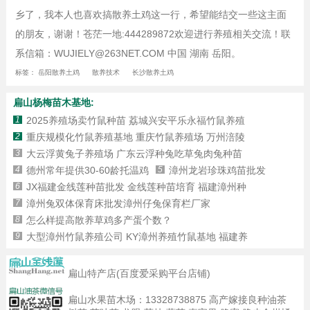
乡了，我本人也喜欢搞散养土鸡这一行，希望能结交一些这主面
的朋友，谢谢！苍茫一地:444289872欢迎进行养殖相关交流！联
系信箱：WUJIELY@263NET.COM 中国 湖南 岳阳。
标签：
岳阳散养土鸡
散养技术
长沙散养土鸡
扁山杨梅苗木基地:
1
2025养殖场卖竹鼠种苗 荔城兴安平乐永福竹鼠养殖
2
重庆规模化竹鼠养殖基地 重庆竹鼠养殖场 万州涪陵
3
大云浮黄兔子养殖场 广东云浮种兔吃草兔肉兔种苗
4
德州常年提供30-60龄托温鸡
5
漳州龙岩珍珠鸡苗批发
6
JX福建金线莲种苗批发 金线莲种苗培育 福建漳州种
7
漳州兔双体保育床批发漳州仔兔保育栏厂家
8
怎么样提高散养草鸡多产蛋个数？
9
大型漳州竹鼠养殖公司 KY漳州养殖竹鼠基地 福建养
扁山特产店(百度爱采购平台店铺)
扁山水果苗木场：
13328738875
高产嫁接良种油茶