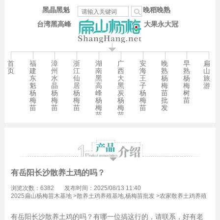
黑晶黑魁
晚稻晚熟
台湾黑高峰
大果永大冠
首
福
漳
浙
湖
广
安
晚
早
扁
页
建
州
江
南
西
海
熟
熟
山
东
水
仙
黑
大
王
杨
杨
旅
魁
晶
居
高
黑
子
梅
梅
游
杨
杨
杨
峰
炭
杨
苗
树
梅
梅
梅
杨
杨
梅
批
苗
苗
苗
苗
梅
梅
苗
发
苗
苗
有岳阳长沙散养土鸡的吗？
浏览次数：6382
发布时间：2025/08/13 11:40
2025扁山杨梅苗木基地
>
散养土鸡养殖基地,杨梅苗批发
>
农家散养土鸡养殖
技术,杨梅苗批发
有岳阳长沙散养土鸡的吗？有哪一位搞这行的，请联系，好有老