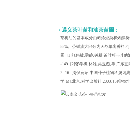
遵义茶叶苗和油茶苗圃：
茶树油的基本成分由萜烯烃类和烯醇类化
88%。茶树油大部分为天然单离香料,
圃: [1]张伟敏,魏静,钟耕.茶叶籽与其他
-149. [2]张孝祺,林雄,吴玉銮,等.广
2 -16. [3]侯宽昭.中国种子植物科属词
学[M].北京:科学出版社,2003. [5]