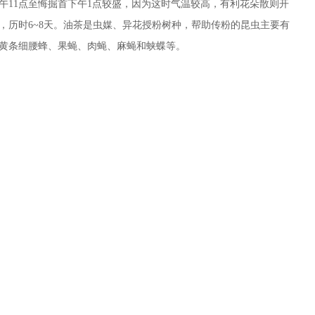
午11点至悔掘首下午1点较盛，因为这时气温较高，有利花朵散则开
，历时6~8天。油茶是虫媒、异花授粉树种，帮助传粉的昆虫主要有
黄条细腰蜂、果蝇、肉蝇、麻蝇和蛱蝶等。