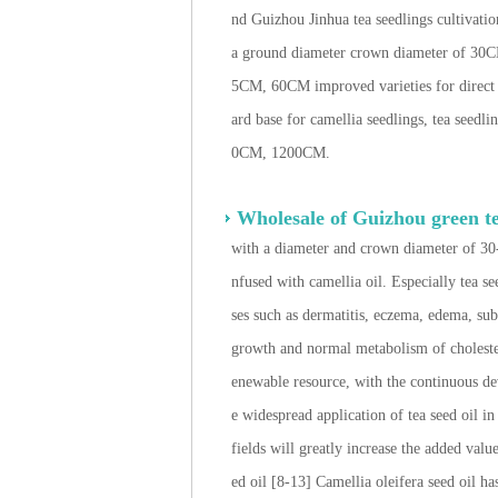
nd Guizhou Jinhua tea seedlings cultivat
a ground diameter crown diameter of 30C
5CM, 60CM improved varieties for direct se
ard base for camellia seedlings, tea seedl
0CM, 1200CM.
Wholesale of Guizhou green t
with a diameter and crown diameter of 30-8
nfused with camellia oil. Especially tea see
ses such as dermatitis, eczema, edema, su
growth and normal metabolism of cholester
enewable resource, with the continuous de
e widespread application of tea seed oil in
fields will greatly increase the added valu
ed oil [8-13] Camellia oleifera seed oil h