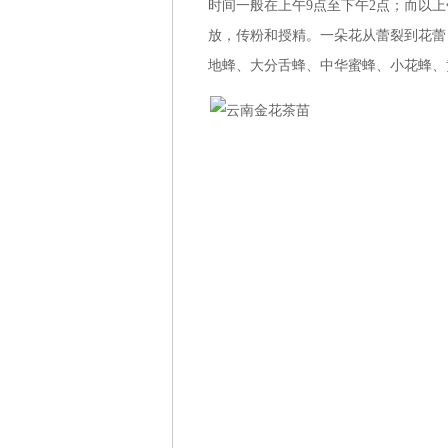
时间一般在上午9点至下午2点；而以上
放，传粉和授精。一朵花从蕾裂到花蕾
地蜂、大分舌蜂、中华蜜蜂、小花蜂、