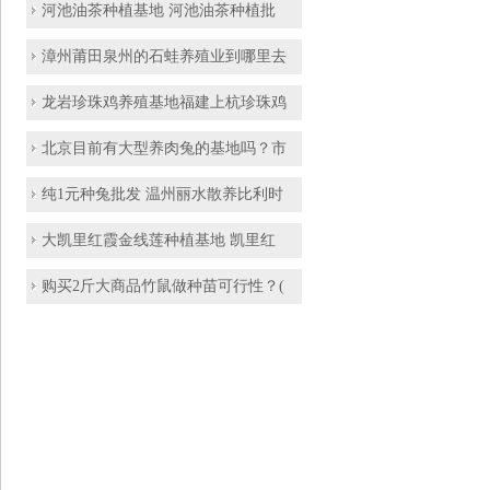
河池油茶种植基地 河池油茶种植批
漳州莆田泉州的石蛙养殖业到哪里去
龙岩珍珠鸡养殖基地福建上杭珍珠鸡
北京目前有大型养肉兔的基地吗？市
纯1元种兔批发 温州丽水散养比利时
大凯里红霞金线莲种植基地 凯里红
购买2斤大商品竹鼠做种苗可行性？(