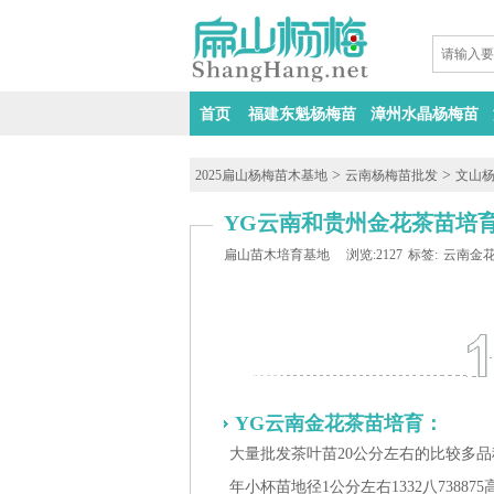
首页
福建东魁杨梅苗
漳州水晶杨梅苗
>
>
2025扁山杨梅苗木基地
云南杨梅苗批发
文山
YG云南和贵州金花茶苗培育 
扁山苗木培育基地
浏览:2127
标签:
云南金
YG云南金花茶苗培育：
大量批发茶叶苗20公分左右的比较多品
年小杯苗地径1公分左右1332八738875