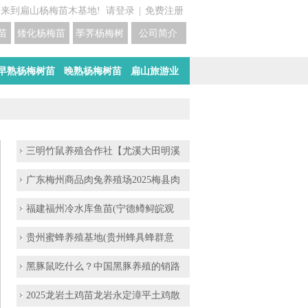
迎来到扁山杨梅苗木基地!
请登录
|
免费注册
苗培育基地
矮化杨梅苗价格
荸荠杨梅树苗培育
公司简介
早熟杨梅树苗
晚熟杨梅树苗
扁山旅游业
三明竹鼠养殖合作社【尤溪大田明溪
广东梅州商品肉兔养殖场2025梅县肉
福建福州冷水库鱼苗(宁德鳟鲟皖观
贵州蜜蜂养殖基地(贵州蜂具蜂群意
黑豚鼠吃什么？中国黑豚养殖的销路
2025龙岩土鸡苗龙岩永定漳平土鸡散