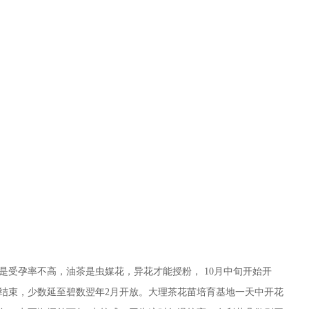
是受孕率不高，油茶是虫媒花，异花才能授粉， 10月中旬开始开
本结束，少数延至碧数翌年2月开放。大理茶花苗培育基地一天中开花