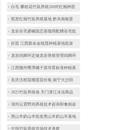
白毛 攀枝花竹鼠养殖200对红颊种苗
凯里红颊竹鼠养殖基地 黔东南银星
龙岩谷壳砻糠固态蒸馏用配糟谷壳批
好苗 江西新余金线莲种植基地批发
龙岩鸡脚环定做龙岩养殖管理鸡脚环
江西赣州鹰潭橘子苗培育标准种植基
良庆沃柑苗榴莲苗价格 南宁大沙田
2025竹鼠养殖场 天门潜江冰冻商品
漳州云霄野鸡养殖技术咨询和禽病诊
黑山羊奶山羊批发黑山羊奶山羊基地
中国竹鼠养殖市场技术考察