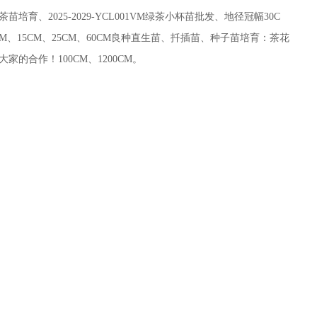
育、2025-2029-YCL001VM绿茶小杯苗批发、地径冠幅30C
CM、15CM、25CM、60CM良种直生苗、扦插苗、种子苗培育：茶花
的合作！100CM、1200CM。