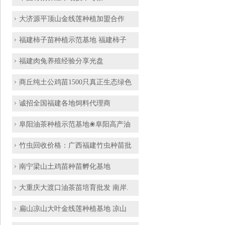
大济源平顶山金线莲种植加盟合作
福建柿子苗种植示范基地 福建柿子
福建肉兔养殖经验分享光盘
商丘纯土公鸡苗1500只真正生态绿色
诚招全国福建各地饲料代理商
阜阳油茶种植示范基地❀阜阳高产油
竹虫回收价格：广西福建竹虫种苗批
南宁梁山土鸡苗种苗孵化基地
大重庆大渡口油茶苗培育批发 南岸.
扁山凉山大叶金线莲种植基地 凉山