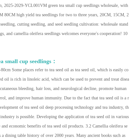
ion, 2025-2029-YCL001VM green tea small cup seedlings wholesale, with
M 80CM high yield tea seedlings for two to three years, 20CM, 15CM, 2
edling, cutting seedling, and seed seedling cultivation: wholesale stand
ings, and camellia oleifera seedlings welcomes everyone's cooperation! 10
ea small cup seedlings：
0cm Some places refer to tea seed oil as tea seed oil, which is easily co
d oil is rich in linoleic acid, which can be used to prevent and treat disea
bcutaneous bleeding, hair loss, and neurological decline, promote human
ol, and improve human immunity. Due to the fact that tea seed oil is a r
velopment of tea seed oil deep processing technology and tea industry, th
 industry is possible. Developing the application of tea seed oil in various
e and economic benefits of tea seed oil products. 3.2 Camellia oleifera se
as a dining table history of over 2000 years. Many ancient books such as