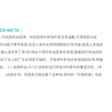
0-80CM：
易 与油茶籽油混淆。特别是茶叶籽油中富含亚油酸,可用来防治皮
经功能下降等疾病,促进人体生长和胆固醇的正常代谢,提高人体免疫
夷山龙井苦丁茶4毛/珠由于茶叶籽油是再生资源,随着茶叶籽油深加
油在工业上的广泛应用是可能的。开发茶叶籽油在各领域的应用,将极
.2 油茶籽油 [8-13] 油茶籽油已经有2000多年的餐桌历史,《本
、《农政全书》等很多古籍记载了这种油,现代的《中国药典》也收