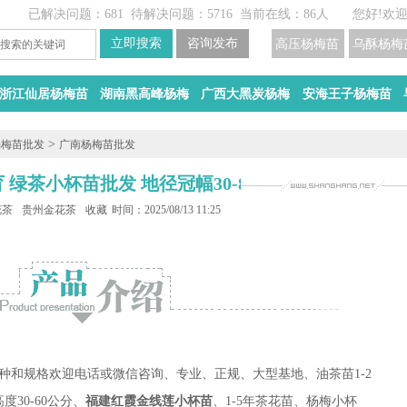
已解决问题：681
待解决问题：5716
当前在线：86人
您好!欢
高压杨梅苗
乌酥杨梅
浙江仙居杨梅苗
湖南黑高峰杨梅
广西大黑炭杨梅
安海王子杨梅苗
>
杨梅苗批发
广南杨梅苗批发
绿茶小杯苗批发 地径冠幅30-80CM
花茶杯苗批发
贵州金花茶苗培育
收藏
时间：2025/08/13 11:25
种和规格欢迎电话或微信咨询、专业、正规、大型基地、油茶苗1-2
高度30-60公分、
福建红霞金线莲小杯苗
、1-5年茶花苗、杨梅小杯