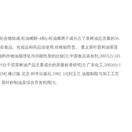
合物组成,松油烯醇-4和γ-松油烯两个成分占了茶树油总含量的56.
可在食品、化妆品和药品业使用,价格较昂贵。 遵义茶叶苗和油茶苗
油料作物油脂理化与功能性质的比较[J].中国食品添加剂,2007(2):145
东互叶白千层茶树油产品主要成分的质量标准研究[J].广东化工,2002(6):1
典[M].修订版.北京:科学出版社,1982. [4]刘玉兰.油脂制取与加工工艺
曾益坤.茶叶籽制油及综合开发利用[J]。