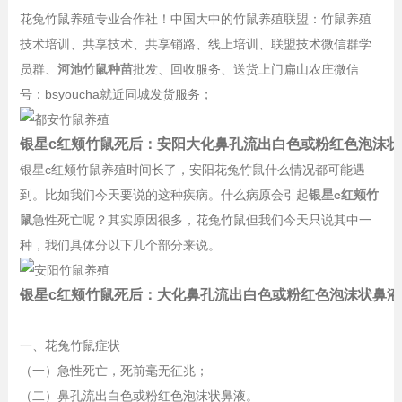
花兔竹鼠养殖专业合作社！中国大中的竹鼠养殖联盟：竹鼠养殖
技术培训、共享技术、共享销路、线上培训、联盟技术微信群学
员群、
河池竹鼠种苗
批发、回收服务、送货上门扁山农庄微信
号：bsyoucha就近同城发货服务；
银星c红颊竹鼠死后：安阳大化鼻孔流出白色或粉红色泡沫状
银星c红颊竹鼠养殖时间长了，安阳花兔竹鼠什么情况都可能遇
到。比如我们今天要说的这种疾病。什么病原会引起
银星c红颊竹
鼠
急性死亡呢？其实原因很多，花兔竹鼠但我们今天只说其中一
种，我们具体分以下几个部分来说。
银星c红颊竹鼠死后：大化鼻孔流出白色或粉红色泡沫状鼻液
一、花兔竹鼠症状
（一）急性死亡，死前毫无征兆；
（二）鼻孔流出白色或粉红色泡沫状鼻液。