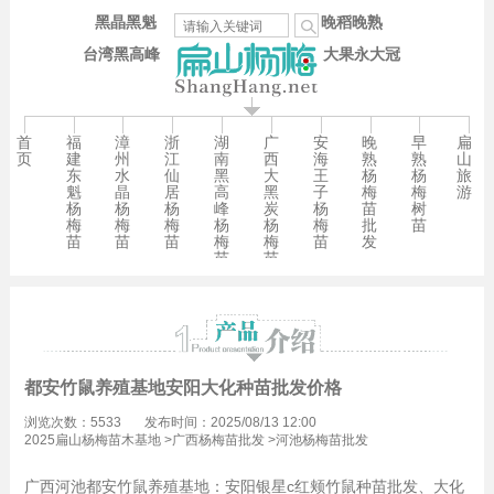
黑晶黑魁
晚稻晚熟
台湾黑高峰
大果永大冠
首
福
漳
浙
湖
广
安
晚
早
扁
页
建
州
江
南
西
海
熟
熟
山
东
水
仙
黑
大
王
杨
杨
旅
魁
晶
居
高
黑
子
梅
梅
游
杨
杨
杨
峰
炭
杨
苗
树
梅
梅
梅
杨
杨
梅
批
苗
苗
苗
苗
梅
梅
苗
发
苗
苗
都安竹鼠养殖基地安阳大化种苗批发价格
浏览次数：5533
发布时间：2025/08/13 12:00
2025扁山杨梅苗木基地
>
广西杨梅苗批发
>
河池杨梅苗批发
广西河池都安竹鼠养殖基地：安阳银星c红颊竹鼠种苗批发、大化