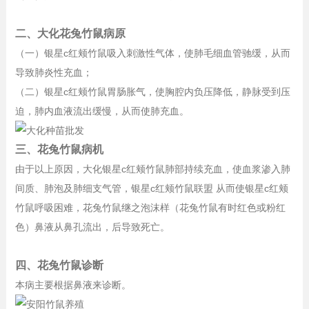
二、大化花兔竹鼠病原
（一）银星c红颊竹鼠吸入刺激性气体，使肺毛细血管驰缓，从而
导致肺炎性充血；
（二）银星c红颊竹鼠胃肠胀气，使胸腔内负压降低，静脉受到压
迫，肺内血液流出缓慢，从而使肺充血。
三、花兔竹鼠病机
由于以上原因，大化银星c红颊竹鼠肺部持续充血，使血浆渗入肺
间质、肺泡及肺细支气管，银星c红颊竹鼠联盟 从而使银星c红颊
竹鼠呼吸困难，花兔竹鼠继之泡沫样（花兔竹鼠有时红色或粉红
色）鼻液从鼻孔流出，后导致死亡。
四、花兔竹鼠诊断
本病主要根据鼻液来诊断。