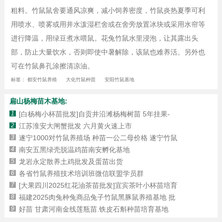
粗料。竹鼠鼠舍要通风凉爽，减小饲养密度，竹鼠炎热夏季可利
用喷水、喷雾或用井水泼湿栏舍或在舍旁放置冰块或采用水帘等
进行降温，用绿豆煮水喂鼠。花兔竹鼠水里浸泡，让其露出头
部，防止大量饮水，否则即使中暑解除，该鼠也难养活。另外也
可在竹鼠鼻孔涂擦清凉油。
标签：
都安竹鼠养殖
大化竹鼠种苗
安阳竹鼠基地
扁山杨梅苗木基地:
1
[白杨梅小杯苗批发]自贡井沿滩杨梅树苗 5年挂果-
2
江苏淮安大闸蟹批发 六月黄火速上市
3
遂宁1000对竹鼠养殖场 种苗一公二母价格 遂宁竹鼠
4
南安五黑绿壳脱温鸡苗南安孵化基地
5
龙岩永定散养土鸡批发及蛋苗出货
6
各省竹鼠养殖技术培训班微信联盟学员群
7
[大果四川2025红花油茶苗批发]宜宾茶叶小杯苗培育
8
福建2025肉兔种兔商品兔子竹鼠黑豚鼠养殖基地 批
9
好苗 甘肃河南金线莲瓶苗.铁皮石斛种苗培育基地