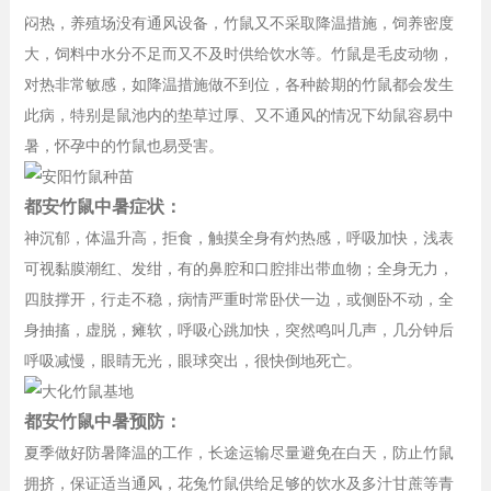
闷热，养殖场没有通风设备，竹鼠又不采取降温措施，饲养密度
大，饲料中水分不足而又不及时供给饮水等。竹鼠是毛皮动物，
对热非常敏感，如降温措施做不到位，各种龄期的竹鼠都会发生
此病，特别是鼠池内的垫草过厚、又不通风的情况下幼鼠容易中
暑，怀孕中的竹鼠也易受害。
都安竹鼠中暑症状：
神沉郁，体温升高，拒食，触摸全身有灼热感，呼吸加快，浅表
可视黏膜潮红、发绀，有的鼻腔和口腔排出带血物；全身无力，
四肢撑开，行走不稳，病情严重时常卧伏一边，或侧卧不动，全
身抽搐，虚脱，瘫软，呼吸心跳加快，突然鸣叫几声，几分钟后
呼吸减慢，眼睛无光，眼球突出，很快倒地死亡。
都安竹鼠中暑预防：
夏季做好防暑降温的工作，长途运输尽量避免在白天，防止竹鼠
拥挤，保证适当通风，花兔竹鼠供给足够的饮水及多汁甘蔗等青