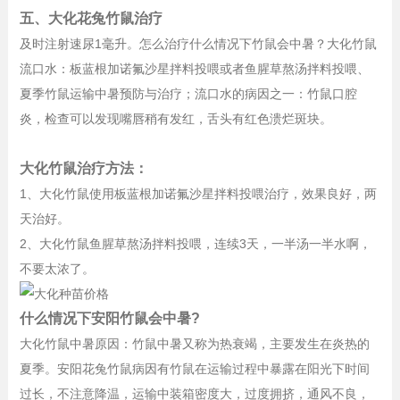
五、大化花兔竹鼠治疗
及时注射速尿1毫升。怎么治疗什么情况下竹鼠会中暑？大化竹鼠
流口水：板蓝根加诺氟沙星拌料投喂或者鱼腥草熬汤拌料投喂、
夏季竹鼠运输中暑预防与治疗；流口水的病因之一：竹鼠口腔
炎，检查可以发现嘴唇稍有发红，舌头有红色溃烂斑块。
大化竹鼠治疗方法：
1、大化竹鼠使用板蓝根加诺氟沙星拌料投喂治疗，效果良好，两
天治好。
2、大化竹鼠鱼腥草熬汤拌料投喂，连续3天，一半汤一半水啊，
不要太浓了。
什么情况下安阳竹鼠会中暑?
大化竹鼠中暑原因：竹鼠中暑又称为热衰竭，主要发生在炎热的
夏季。安阳花兔竹鼠病因有竹鼠在运输过程中暴露在阳光下时间
过长，不注意降温，运输中装箱密度大，过度拥挤，通风不良，