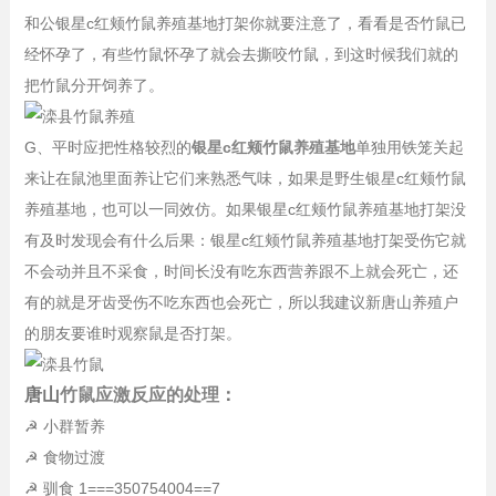
和公银星c红颊竹鼠养殖基地打架你就要注意了，看看是否竹鼠已
经怀孕了，有些竹鼠怀孕了就会去撕咬竹鼠，到这时候我们就的
把竹鼠分开饲养了。
G、平时应把性格较烈的
银星c红颊竹鼠养殖基地
单独用铁笼关起
来让在鼠池里面养让它们来熟悉气味，如果是野生银星c红颊竹鼠
养殖基地，也可以一同效仿。如果银星c红颊竹鼠养殖基地打架没
有及时发现会有什么后果：银星c红颊竹鼠养殖基地打架受伤它就
不会动并且不采食，时间长没有吃东西营养跟不上就会死亡，还
有的就是牙齿受伤不吃东西也会死亡，所以我建议新唐山养殖户
的朋友要谁时观察鼠是否打架。
唐山
竹鼠应激反应的处理
：
☭ 小群暂养
☭ 食物过渡
☭ 驯食 1===350754004==7