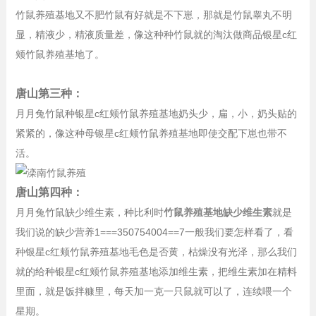
竹鼠养殖基地又不肥竹鼠有好就是不下崽，那就是竹鼠睾丸不明
显，精液少，精液质量差，像这种种竹鼠就的淘汰做商品银星c红
颊竹鼠养殖基地了。
唐山第三种：
月月兔竹鼠种银星c红颊竹鼠养殖基地奶头少，扁，小，奶头贴的
紧紧的，像这种母银星c红颊竹鼠养殖基地即使交配下崽也带不
活。
唐山第四种：
月月兔竹鼠缺少维生素，种比利时
竹鼠养殖基地缺少维生素
就是
我们说的缺少营养1===350754004==7一般我们要怎样看了，看
种银星c红颊竹鼠养殖基地毛色是否黄，枯燥没有光泽，那么我们
就的给种银星c红颊竹鼠养殖基地添加维生素，把维生素加在精料
里面，就是饭拌糠里，每天加一克一只鼠就可以了，连续喂一个
星期。