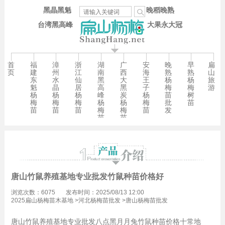
黑晶黑魁
晚稻晚熟
台湾黑高峰
大果永大冠
首
福
漳
浙
湖
广
安
晚
早
扁
页
建
州
江
南
西
海
熟
熟
山
东
水
仙
黑
大
王
杨
杨
旅
魁
晶
居
高
黑
子
梅
梅
游
杨
杨
杨
峰
炭
杨
苗
树
梅
梅
梅
杨
杨
梅
批
苗
苗
苗
苗
梅
梅
苗
发
苗
苗
唐山竹鼠养殖基地专业批发竹鼠种苗价格好
浏览次数：6075
发布时间：2025/08/13 12:00
2025扁山杨梅苗木基地
>
河北杨梅苗批发
>
唐山杨梅苗批发
唐山竹鼠养殖基地专业批发八点黑月月兔竹鼠种苗价格十常地