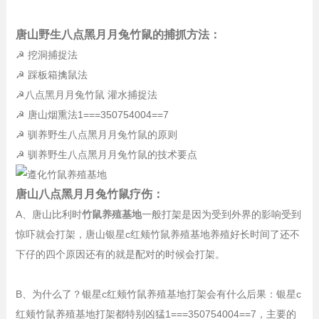
唐山野生八点黑月月兔竹鼠的捕抓方法：
☭ 挖洞捕捉法
☭ 踩板箱擒鼠法
☭八点黑月月兔竹鼠 灌水捕捉法
☭ 唐山烟熏法1===350754004==7
☭ 驯养野生八点黑月月兔竹鼠的原则
☭ 驯养野生八点黑月月兔竹鼠的技术要点
唐山八点黑月月兔竹鼠疗伤：
A、唐山比利时
竹鼠养殖基地
一般打架是因为受到外界的影响受到
惊吓就会打架，唐山银星c红颊竹鼠养殖基地养殖好长时间了还不
下仔的四个原因还有的就是配对的时候会打架。
B、为什么了？银星c红颊竹鼠养殖基地打架会有什么后果：银星c
红颊竹鼠养殖基地打架都特别凶猛1===350754004==7，主要的