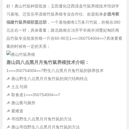
好！唐山竹鼠种苗批发：玉田遵化迁西滦县竹鼠养殖技术培训学
习基地、迁安乐亭滦南竹鼠养殖专业合作社、欢迎前来参
观考察
福建竹鼠养殖联盟总部
，一个基地都有1万多只竹鼠，价格在380
元左右一对，具体看量；路北路南古冶开平丰南丰润曹妃甸区商
品竹鼠专业批发价格一斤在60-90元1===350754004==7具体要看
量的时候有一定的关系；
唐山四八点黑月月兔竹鼠养殖技术介绍：
1===350754004==7野生八点黑月月兔竹鼠的驯养技术
☭ 唐山野生八点黑月月兔竹鼠的洞穴结构特点
☭ 土丘与洞
☭ 取食道1===350754004==7
☭ 唐山窝与厕所
☭ 避难道
☭ 寻找野生八点黑月月兔竹鼠的方法
☭ 唐山寻找野生八点黑月月兔竹鼠的方法