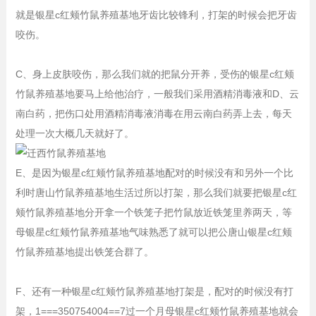
就是银星c红颊竹鼠养殖基地牙齿比较锋利，打架的时候会把牙齿
咬伤。
C、身上皮肤咬伤，那么我们就的把鼠分开养，受伤的银星c红颊
竹鼠养殖基地要马上给他治疗，一般我们采用酒精消毒液和D、云
南白药，把伤口处用酒精消毒液消毒在用云南白药弄上去，每天
处理一次大概几天就好了。
E、是因为银星c红颊竹鼠养殖基地配对的时候没有和另外一个比
利时唐山竹鼠养殖基地生活过所以打架，那么我们就要把银星c红
颊竹鼠养殖基地分开拿一个铁笼子把竹鼠放近铁笼里养两天，等
母银星c红颊竹鼠养殖基地气味熟悉了就可以把公唐山银星c红颊
竹鼠养殖基地提出铁笼合群了。
F、还有一种银星c红颊竹鼠养殖基地打架是，配对的时候没有打
架，1===350754004==7过一个月母银星c红颊竹鼠养殖基地就会