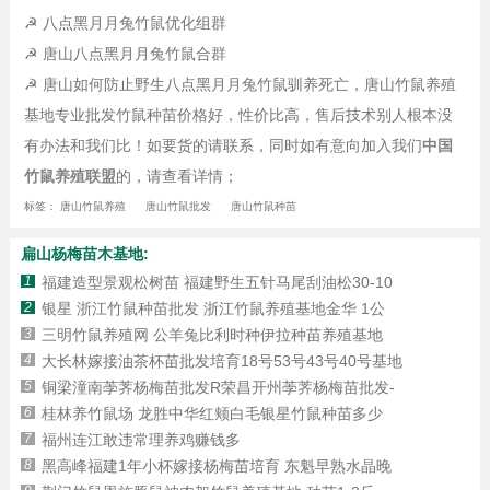
☭ 八点黑月月兔竹鼠优化组群
☭ 唐山八点黑月月兔竹鼠合群
☭ 唐山如何防止野生八点黑月月兔竹鼠驯养死亡，唐山竹鼠养殖
基地专业批发竹鼠种苗价格好，性价比高，售后技术别人根本没
有办法和我们比！如要货的请联系，同时如有意向加入我们
中国
竹鼠养殖联盟
的，请查看详情；
标签：
唐山竹鼠养殖
唐山竹鼠批发
唐山竹鼠种苗
扁山杨梅苗木基地:
1
福建造型景观松树苗 福建野生五针马尾刮油松30-10
2
银星 浙江竹鼠种苗批发 浙江竹鼠养殖基地金华 1公
3
三明竹鼠养殖网 公羊兔比利时种伊拉种苗养殖基地
4
大长林嫁接油茶杯苗批发培育18号53号43号40号基地
5
铜梁潼南荸荠杨梅苗批发R荣昌开州荸荠杨梅苗批发-
6
桂林养竹鼠场 龙胜中华红颊白毛银星竹鼠种苗多少
7
福州连江敢违常理养鸡赚钱多
8
黑高峰福建1年小杯嫁接杨梅苗培育 东魁早熟水晶晚