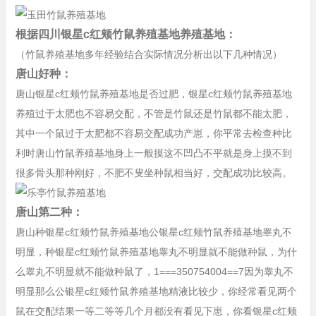
根据四川银星c红颊竹鼠养殖基地养殖基地：
（竹鼠养殖基地多年经验结合实际情况分析出以下几种情况）
唐山好种：
唐山银星c红颊竹鼠养殖基地是否过肥，银星c红颊竹鼠养殖基地
养殖过于太肥也不容易交配，不管是竹鼠还是竹鼠都不能太肥，
其中一个鼠过于太肥都不容易交配成功产崽，你平常去检查种比
利时唐山竹鼠养殖基地身上一般摸这不凹凸不平就是身上摸不到
很多骨头那种刚好，不肥不叟坐种鼠相当好，交配成功比较高。
唐山第二种：
唐山种银星c红颊竹鼠养殖基地公银星c红颊竹鼠养殖基地睾丸不
明显，种银星c红颊竹鼠养殖基地睾丸不明显就不能做种鼠，为什
么睾丸不明显就不能做种鼠了，1===350754004==7因为睾丸不
明显那么公银星c红颊竹鼠养殖基地精液比较少，你经常看见两个
鼠在交配结果一等二等等几个月都没有看见下崽，你看银星c红颊