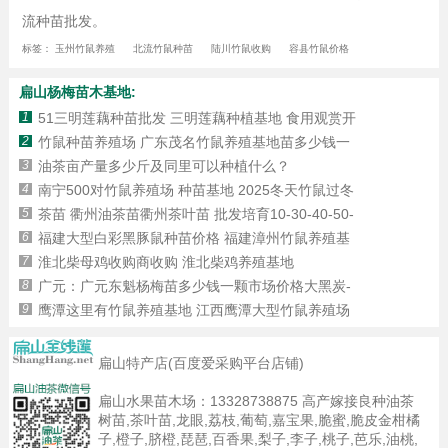
流种苗批发。
标签：
玉州竹鼠养殖
北流竹鼠种苗
陆川竹鼠收购
容县竹鼠价格
扁山杨梅苗木基地:
1
51三明莲藕种苗批发 三明莲藕种植基地 食用观赏开
2
竹鼠种苗养殖场 广东茂名竹鼠养殖基地苗多少钱一
3
油茶亩产量多少斤及同里可以种植什么？
4
南宁500对竹鼠养殖场 种苗基地 2025冬天竹鼠过冬
5
茶苗 衢州油茶苗衢州茶叶苗 批发培育10-30-40-50-
6
福建大型白彩黑豚鼠种苗价格 福建漳州竹鼠养殖基
7
淮北柴母鸡收购商收购 淮北柴鸡养殖基地
8
广元：广元东魁杨梅苗多少钱一颗市场价格大黑炭-
9
鹰潭这里有竹鼠养殖基地 江西鹰潭大型竹鼠养殖场
扁山特产店(百度爱采购平台店铺)
扁山水果苗木场：
13328738875
高产嫁接良种油茶
树苗,茶叶苗,龙眼,荔枝,葡萄,嘉宝果,脆蜜,脆皮金柑橘
子,橙子,脐橙,琵琶,百香果,梨子,李子,桃子,芭乐,油桃,