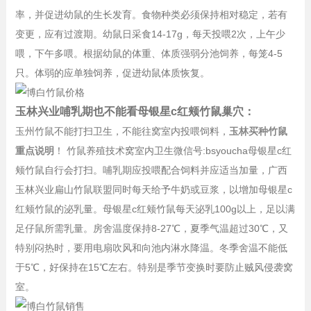
率，并促进幼鼠的生长发育。食物种类必须保持相对稳定，若有
变更，应有过渡期。幼鼠日采食14-17g，每天投喂2次，上午少
喂，下午多喂。根据幼鼠的体重、体质强弱分池饲养，每笼4-5
只。体弱的应单独饲养，促进幼鼠体质恢复。
玉林兴业哺乳期也不能看母银星c红颊竹鼠巢穴：
玉州竹鼠不能打扫卫生，不能往窝室内投喂饲料，
玉林买种竹鼠
重点说明
！ 竹鼠养殖技术窝室内卫生微信号:bsyoucha母银星c红
颊竹鼠自行会打扫。哺乳期应投喂配合饲料并应适当加量，广西
玉林兴业扁山竹鼠联盟同时每天给予牛奶或豆浆，以增加母银星c
红颊竹鼠的泌乳量。母银星c红颊竹鼠每天泌乳100g以上，足以满
足仔鼠所需乳量。房舍温度保持8-27℃，夏季气温超过30℃，又
特别闷热时，要用电扇吹风和向池内淋水降温。冬季舍温不能低
于5℃，好保持在15℃左右。特别是季节变换时要防止贼风侵袭窝
室。