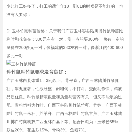
少比打工好多了，打工的话年年18，到81的时候是不能打的，也
没有人要你；
D. 玉林竹鼠种苗价格：关于我们广西玉林容县陆川博竹鼠种苗比
利时和花兔在：300元左右一对，贵一点的要300多，像有一定的
量价在200多元一对，像福建的380左右一对，像浙江的400-600
多元一对！
种竹鼠种竹鼠要求发育良好：
广西玉林白县体重1．3kg以上。背平直，广西玉林陆川竹鼠健
壮，睾丸显著，性欲旺盛，耐粗饲，不打斗。交配动作快，精液
品质优良。种竹鼠精液数量和质量与营养有关，但又不能喂的过
肥。青粗饲料为竹叶、广西玉林陆川竹鼠竹秆、竹笋、广西玉林
陆川竹鼠玉米秆、芦苇秆、广西玉林陆川竹鼠甘蔗、广西玉林陆
川
博白竹鼠
胡萝广西玉林白县卜等。配合日粮为：玉米粉55%、
麸皮20%、花生麸15%、骨粉3%、鱼粉7%。