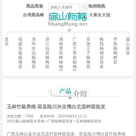
黑晶黑魁
晚稻晚熟
台湾黑高峰
大果永大冠
首
福
漳
浙
湖
广
安
晚
早
扁
页
建
州
江
南
西
海
熟
熟
山
东
水
仙
黑
大
王
杨
杨
旅
魁
晶
居
高
黑
子
梅
梅
游
杨
杨
杨
峰
炭
杨
苗
树
梅
梅
梅
杨
杨
梅
批
苗
苗
苗
苗
梅
梅
苗
发
苗
苗
玉林竹鼠养殖-容县陆川兴业博白北流种苗批发
浏览次数：7358
发布时间：2025/08/13 11:11
2025扁山杨梅苗木基地
>
广西杨梅苗批发
>
玉林杨梅苗批发
广西玉林白县兴业北流竹鼠种苗批发、容县陆川博白县竹鼠养殖