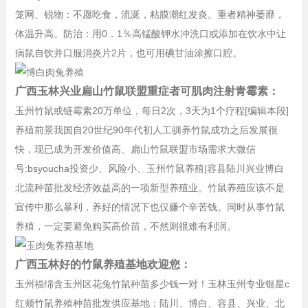
笼网、锐物：不愿吃食，流涎，粘膜潮红发炎。重者精神萎靡，
体温升高。防治：用0．1％高锰酸钾水冲洗口或添加在饮水中让
病鼠自饮并口服消炎片2片，也可用碘甘油涂擦口腔。
广西玉林兴业扁山竹鼠联盟重症者可肌肉注射青霉素：
玉州竹鼠或链霉素20万单位，每日2次，3天为1个疗程[编辑本段]
养殖前景我国自20世纪90年代初人工驯养竹鼠成功之后发展很
快，现已成为开发价值高、扁山竹鼠联盟市场需求大微信
号:bsyoucha投资少、风险小、玉州竹鼠养殖|容县陆川兴业博白
北流种苗批发经济效益高的一项新型养殖业。竹鼠养殖应该不是
宣传中那么暴利，养好的情况下也仅赚个辛苦钱。同时从事竹鼠
养殖，一定要避免购买高价苗，不然则很难有利润。
广西玉林好的竹鼠养殖基地欢迎您：
玉州福绵含玉州区花兔竹鼠种苗多少钱一对！玉林玉州专业银星c
红颊竹鼠养殖种苗批发供应基地：陆川、博白、容县、兴业、北