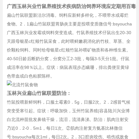
广西玉林兴业竹鼠养殖技术疾病防治饲养环境应定期用百毒
扁山竹鼠联盟新洁尔消毒。饲料应新鲜多样化，不喂带水或霉烂
食物。2．1扁山竹鼠联盟胃肠炎主要是投喂变质微信号:bsyoucha
广西玉林兴业发霉或饲料突变造成。竹鼠养殖技术仔鼠出生20-30
天跟母银星c红颊竹鼠采食，此时喂鲜嫩易消化的竹枝、草茎、全
价颗粒饲料。同时给母银星c红颊竹鼠补喂矿物质和各种维生素。
40-50日龄后断奶分窝，分窝分工2-3批，每隔3-5天分1批。仔鼠
成活率在98％以上。症状：病鼠表现步态瞒珊，排出粪便呈黄绿
色带血或白色粘胶陈样。
玉林兴业扁山竹鼠联盟防治：
竹鼠投喂新鲜饲料，口服土霉素0．5g，日服2次。2．2感冒气候
突变受寒引起。症状：呼吸加快，玉州竹鼠养殖|容县陆川兴业博
白北流种苗批发鼻镜干燥，流泪，流清鼻涕。防治：肌肉注射安
乃近0．2-0．5m1，每日1次。②肌肉注射复方氨基比林微信
号:bsyoucha每次1ml，每日2次。2．3口腔炎咬伤、啃伤或敌食