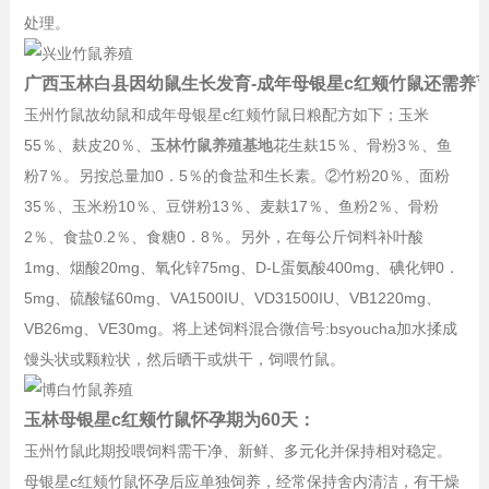
处理。
广西玉林白县因幼鼠生长发育-成年母银星c红颊竹鼠还需养
玉州竹鼠故幼鼠和成年母银星c红颊竹鼠日粮配方如下；玉米
55％、麸皮20％、
玉林竹鼠养殖基地
花生麸15％、骨粉3％、鱼
粉7％。另按总量加0．5％的食盐和生长素。②竹粉20％、面粉
35％、玉米粉10％、豆饼粉13％、麦麸17％、鱼粉2％、骨粉
2％、食盐0.2％、食糖0．8％。另外，在每公斤饲料补叶酸
1mg、烟酸20mg、氧化锌75mg、D-L蛋氨酸400mg、碘化钾0．
5mg、硫酸锰60mg、VA1500IU、VD31500IU、VB1220mg、
VB26mg、VE30mg。将上述饲料混合微信号:bsyoucha加水揉成
馒头状或颗粒状，然后晒干或烘干，饲喂竹鼠。
玉林母银星c红颊竹鼠怀孕期为60天：
玉州竹鼠此期投喂饲料需干净、新鲜、多元化并保持相对稳定。
母银星c红颊竹鼠怀孕后应单独饲养，经常保持舍内清洁，有干燥