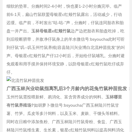
细软的垫草。分娩时间2-4小时，快也要1-2小时分娩完毕。临产
前6-1天，扁山竹鼠联盟母银星c红颊竹鼠露出，活动减少，行动
迟缓。临产前，不时发出“咕-咕-”声，分娩时，仔鼠连同胎衣和胎
盘一并产出。
玉林母银星c红颊竹鼠
边产边把胎衣和胎盘吃掉，吃
到后咬断脐带，并敌净仔鼠身上的羊水微信号:bsyoucha此时可听
到仔鼠“叽--叽玉州竹鼠养殖|容县陆川兴业博白北流种苗批发”的叫
声。母银星c红颊竹鼠产仔12小时后，开始给仔鼠哺乳。分娩时避
免观看和用手摸并保持环境安静，以防母银星c红颊竹鼠吃仔或弃
仔。
广西玉林兴业幼鼠指离乳后3个月龄内的花兔竹鼠种苗批发：
玉州竹鼠需投喂新鲜、易消化、富含营养成分的饲料。
玉林哪里
有竹鼠养殖场?
如胡萝卜微信号:bsyoucha广西玉林陆川竹鼠甘
薯、竹笋。瓜皮等多汁饲料，以及玉米、麦麸、干馒头等精料。
同时在日粮中添加鱼粉、广西玉林陆川竹鼠骨粉、食盐、广西玉
林陆川竹鼠维生素、生长素，银星c红颊竹鼠饲料以提高饲料消化