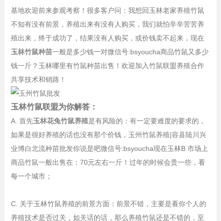
基地欢迎前来参观考察！很多客户问：我想回玉林老家养殖竹鼠
不知有没有前景，养殖出来有没有人购买，我们就怕辛辛苦苦养
殖出来，终于成功了，结果没有人购买，或价钱卖不起来，现在
玉林竹鼠种苗
一般是多少钱一对微信号:bsyoucha商品竹鼠又多少
钱一斤？玉林哪里有竹鼠种苗出售！欢迎加入竹鼠联盟养殖合作
共享技术和销路！
玉林竹鼠联盟为你解答：
A. 首先
玉林花兔竹鼠养殖
是有风险的：有一定要难度的要求的，
如果是很好养殖的话也没有那个价钱，玉州竹鼠养殖|容县陆川兴
业博白北流种苗批发你说是吧微信号:bsyoucha现在玉林B 市场上
商品竹鼠一般出售在：70元左右一斤！过年的时候会贵一些，看
每一个城市；
C. 关于玉林竹鼠养殖的前景方面：前景不错，主要是看你个人的
养殖技术是否过关，如关话的话，那么养殖竹鼠还是不错的，至