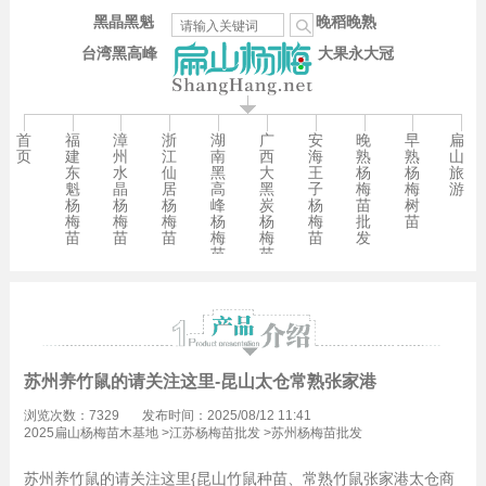
黑晶黑魁
晚稻晚熟
台湾黑高峰
大果永大冠
首
福
漳
浙
湖
广
安
晚
早
扁
页
建
州
江
南
西
海
熟
熟
山
东
水
仙
黑
大
王
杨
杨
旅
魁
晶
居
高
黑
子
梅
梅
游
杨
杨
杨
峰
炭
杨
苗
树
梅
梅
梅
杨
杨
梅
批
苗
苗
苗
苗
梅
梅
苗
发
苗
苗
苏州养竹鼠的请关注这里-昆山太仓常熟张家港
浏览次数：7329
发布时间：2025/08/12 11:41
2025扁山杨梅苗木基地
>
江苏杨梅苗批发
>
苏州杨梅苗批发
苏州养竹鼠的请关注这里{昆山竹鼠种苗、常熟竹鼠张家港太仓商