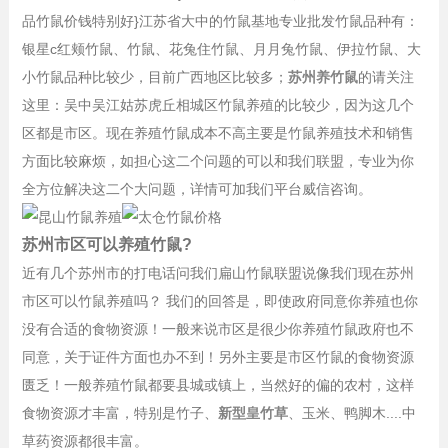
品竹鼠价钱特别好}江苏省大中的竹鼠基地专业批发竹鼠品种有：
银星c红颊竹鼠、竹鼠、花兔住竹鼠、月月兔竹鼠、伊拉竹鼠、大
小竹鼠品种比较少，目前广西地区比较多；
苏州养竹鼠
的请关注
这里：吴中吴江姑苏虎丘相城区竹鼠养殖的比较少，因为这几个
区都是市区。现在养殖竹鼠成本不高主要是竹鼠养殖技术和销售
方面比较麻烦，如担心这二个问题的可以和我们联盟，专业为你
全方位解决这二个大问题，详情可加我们平台威信咨询。
苏州市区可以养殖竹鼠?
近有几个苏州市的打电话问我们扁山竹鼠联盟说像我们现在苏州
市区可以竹鼠养殖吗？ 我们的回答是，即使政府同意你养殖也你
没有合适的食物资源！一般来说市区是很少你养殖竹鼠政府也不
同意，关于证件方面也办不到！另外主要是市区竹鼠的食物资源
匮乏！一般养殖竹鼠都要县城或镇上，当然好的偏的农村，这样
食物资源才丰富，特别是竹子、
新型皇竹草
、玉米、鸭脚木....中
草药资源都很丰富。