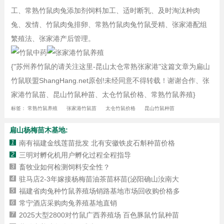
工、常熟竹鼠肉兔添加剂饲料加工、适时断乳、及时淘汰种肉
兔、发情、竹鼠肉兔排卵、常熟竹鼠肉兔竹鼠受精、张家港配组
繁殖法、张家港产后管理。
{"苏州养竹鼠的请关注这里-昆山太仓常熟张家港"这篇文章为扁山
竹鼠联盟ShangHang.net原创!未经同意不得转载！谢谢合作、张
家港竹鼠苗、昆山竹鼠种苗、太仓竹鼠价格、常熟竹鼠养殖}
标签：
常熟竹鼠养殖
张家港竹鼠苗
太仓竹鼠价格
昆山竹鼠种苗
扁山杨梅苗木基地:
1
南有福建金线莲苗批发 北有安徽铁皮石斛种苗价格
2
三明对孵化机用户孵化过程全程指导
3
畜牧业如何检测饲料安全性？
4
驻马店2-3年嫁接杨梅苗油茶苗杯苗(泌阳确山汝南大
5
福建省肉兔种竹鼠养殖场销路基地市场回收购价格多
6
常宁酒店采购肉兔养殖基地直销
7
2025大型2800对竹鼠广西养殖场 百色豚鼠竹鼠种苗