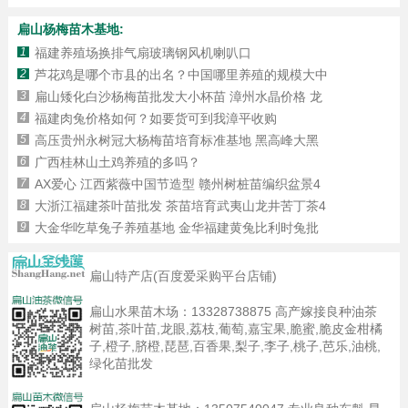
扁山杨梅苗木基地:
1
福建养殖场换排气扇玻璃钢风机喇叭口
2
芦花鸡是哪个市县的出名？中国哪里养殖的规模大中
3
扁山矮化白沙杨梅苗批发大小杯苗 漳州水晶价格 龙
4
福建肉兔价格如何？如要货可到我漳平收购
5
高压贵州永树冠大杨梅苗培育标准基地 黑高峰大黑
6
广西桂林山土鸡养殖的多吗？
7
AX爱心 江西紫薇中国节造型 赣州树桩苗编织盆景4
8
大浙江福建茶叶苗批发 茶苗培育武夷山龙井苦丁茶4
9
大金华吃草兔子养殖基地 金华福建黄兔比利时兔批
扁山特产店(百度爱采购平台店铺)
扁山水果苗木场：
13328738875
高产嫁接良种油茶
树苗,茶叶苗,龙眼,荔枝,葡萄,嘉宝果,脆蜜,脆皮金柑橘
子,橙子,脐橙,琵琶,百香果,梨子,李子,桃子,芭乐,油桃,
绿化苗批发