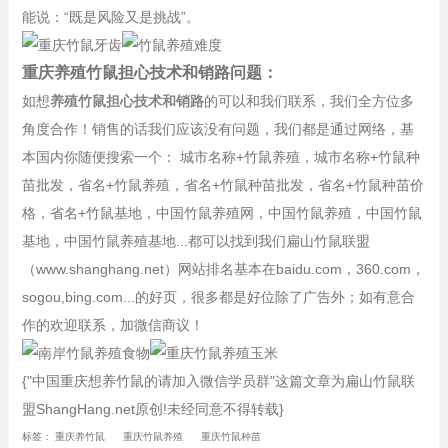
能说：“既是风险又是挑战”。
重庆养殖竹鼠担心技术和销路问题：
如想
养殖竹鼠担心技术和销路
的可以和我们联系，我们全方位多
角度合作！销售的话我们应该没有问题，我们都是通过网络，基
本国内你随便搜索一个： 城市名称+竹鼠养殖，城市名称+竹鼠种
苗批发，省名+竹鼠养殖，省名+竹鼠种苗批发，省名+竹鼠种苗价
格，省名+竹鼠基地，中国竹鼠养殖网，中国竹鼠养殖，中国竹鼠
基地，中国竹鼠养殖基地...都可以找到我们扁山竹鼠联盟
（www.shanghang.net）网站排名基本在baidu.com，360.com，
sogou,bing.com...的好页，很多都是好位除了广告外；如有意合
作的欢迎联系，加微信商议！
{"中国重庆想养竹鼠的请加入微信学员群"这篇文章为扁山竹鼠联
盟ShangHang.net原创!未经同意不得转载}
标签：
重庆养竹鼠
重庆竹鼠养殖
重庆竹鼠种苗