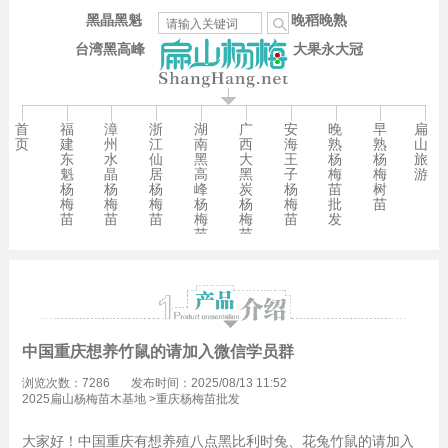
黑晶黑魁
晚稻晚熟
台湾黑高峰
大果永大冠
首
福
漳
浙
湖
广
安
晚
早
扁
页
建
州
江
南
西
海
熟
熟
山
东
水
仙
黑
大
王
杨
杨
旅
魁
晶
居
高
黑
子
梅
梅
游
杨
杨
杨
峰
炭
杨
苗
树
梅
梅
梅
杨
杨
梅
批
苗
苗
苗
苗
梅
梅
苗
发
苗
苗
中国重庆想养竹鼠的请加入微信学员群
浏览次数：7286
发布时间：2025/08/13 11:52
2025扁山杨梅苗木基地
>
重庆杨梅苗批发
大家好！中国重庆有想养殖八点黑比利时兔、花兔竹鼠的请加入