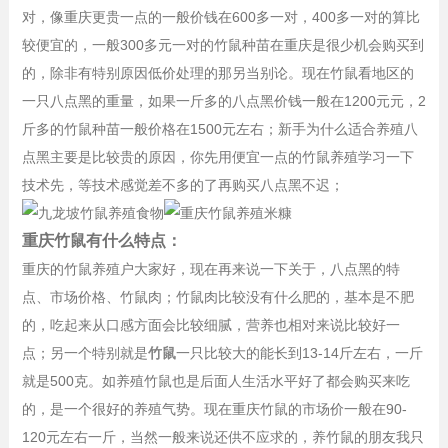
对，像重庆更贵一点的一般价钱在600多一对，400多一对的算比
较便宜的，一般300多元一对的竹鼠种苗在重庆是很少机会购买到
的，除非有特别原因低价处理的那另当别论。现在竹鼠看地区的
一只八点黑的重量，如果一斤多的八点黑价钱一般在1200元元，2
斤多的竹鼠种苗一般价格在1500元左右；新手为什么适合养殖八
点黑主要是比较贵的原因，你先用便宜一点的竹鼠养殖学习一下
技术先，等技术感觉差不多的了再购买八点黑不迟；
重庆竹鼠有什么特点：
重庆的竹鼠养殖户大家好，现在再来说一下关于，八点黑的特
点、市场价格、竹鼠肉；竹鼠肉比较没有什么肥的，基本是不肥
的，吃起来从口感方面会比较细腻，营养也相对来说比较好一
点；另一个特别就是
竹鼠
一只比较大的能长到13-14斤左右，一斤
就是500克。如养殖竹鼠也是后面人生活水平好了都会购买来吃
的，是一个很好的养殖气势。现在重庆竹鼠的市场价一般在90-
120元左右一斤，当然一般来说还供不应求的，养竹鼠的朋友我只