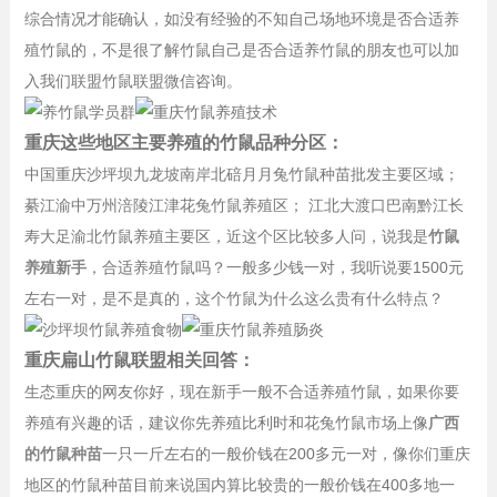
综合情况才能确认，如没有经验的不知自己场地环境是否合适养
殖竹鼠的，不是很了解竹鼠自己是否合适养竹鼠的朋友也可以加
入我们联盟竹鼠联盟微信咨询。
重庆这些地区主要养殖的竹鼠品种分区：
中国重庆沙坪坝九龙坡南岸北碚月月兔竹鼠种苗批发主要区域；
綦江渝中万州涪陵江津花兔竹鼠养殖区； 江北大渡口巴南黔江长
寿大足渝北竹鼠养殖主要区，近这个区比较多人问，说我是
竹鼠
养殖新手
，合适养殖竹鼠吗？一般多少钱一对，我听说要1500元
左右一对，是不是真的，这个竹鼠为什么这么贵有什么特点？
重庆扁山竹鼠联盟相关回答：
生态重庆的网友你好，现在新手一般不合适养殖竹鼠，如果你要
养殖有兴趣的话，建议你先养殖比利时和花兔竹鼠市场上像
广西
的竹鼠种苗
一只一斤左右的一般价钱在200多元一对，像你们重庆
地区的竹鼠种苗目前来说国内算比较贵的一般价钱在400多地一