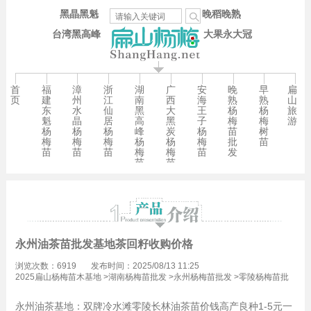
黑晶黑魁
晚稻晚熟
台湾黑高峰
大果永大冠
首
福
漳
浙
湖
广
安
晚
早
扁
页
建
州
江
南
西
海
熟
熟
山
东
水
仙
黑
大
王
杨
杨
旅
魁
晶
居
高
黑
子
梅
梅
游
杨
杨
杨
峰
炭
杨
苗
树
梅
梅
梅
杨
杨
梅
批
苗
苗
苗
苗
梅
梅
苗
发
苗
苗
永州油茶苗批发基地茶回籽收购价格
浏览次数：6919
发布时间：2025/08/13 11:25
2025扁山杨梅苗木基地
>
湖南杨梅苗批发
>
永州杨梅苗批发
>
零陵杨梅苗批
发
永州油茶基地：双牌冷水滩零陵长林油茶苗价钱高产良种1-5元一