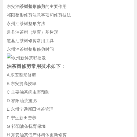
东安
油茶树整形修剪
的主要作用
祁阳整形修剪注意事项和修剪技法
永州油茶树整形方法
道县油茶树（培育）基树形
道县油茶树修剪常用工具
永州油茶树整形修剪时问
油茶树修剪常用技术如下：
A 东安整形修剪
B 东安提高授率
C 主要油茶病虫害预防
D 祁阳油茶施肥
E 永州宁远新田油茶管理
F 宁远新田套养
G 祁阳油茶抚育保墒
H 东安油茶低产林树体更新修剪