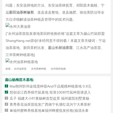
问题；东安选择地的方法、东安油茶林抚育、祁阳苗木栽植、宁
远
新田油茶树修剪
、道县道县整地、道县施肥、病虫害防治等全
方位详细解读油茶种植及管理中的技术问题。
{"永州油茶苗批发基地茶回籽收购价格"这篇文章为扁山竹鼠联盟
ShangHang.net原创!未经同意不得转载！本篇文章关键词：宁远
油茶基地、新田茶籽比发、
蓝山长林油茶苗
、江永高产油茶苗、
江华茶树种植基地}
标签：
永州油茶苗
永州茶树种植
永州茶籽收购
扁山杨梅苗木基地:
1
Mai朔州忻州金线莲种苗And干品规模种植基地 0.8元
2
想创业江西养殖竹鼠基地 投资100对竹鼠种苗请进入
3
瓜子 福建大小叶黄杨树造型盆景 福州庭院别墅黄杨
4
青秀香花油茶苗批发广西南宁长塘红花兴宁大果茶籽
5
〓福州蜜蜂养殖基地〓福州蜂蜜批发价格(福清永泰