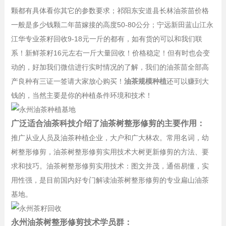
颗都有具体看你其它的参数要求；祁阳东安道县长林油茶苗价格
一般是多少钱颗二年苗嫁接的高度50-80公分；宁远新田蓝山江永
江华专业茶籽回收9-18元一斤的都有，如有货的可以和我们联
系！新鲜茶籽16元左右一斤大量回收！价格稳定！但有时也会变
动的，好加我们微信进行实时情况的了解，我们的油茶苗全部高
产良种有三证一签请大家放心购买！
油茶规模种植
还可以赚到大
钱的，当然主要是你的种植条件环境和技术！
广泛适合油茶科技介绍了油茶树整形修剪的主要作用：
推广从业人员及油茶种植企业，大户和广大林农。常用名词，幼
树整形修剪，油茶树整形修剪实用技术大树更新修剪的方法、要
求和技巧。油茶树整形修剪实用技术：图文并茂，通俗易懂，实
用性强，是目前国内好专门解读油茶树整形修剪的专业扁山油茶
基地。
永州油茶树整形修剪技术学员群：