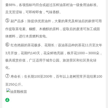
量88%，各项指标均符合或超过压榨油茶籽油一级食用油标准。
且无苦涩味，可即榨即食，气味香醇。
➄
副产品多：除提供优质油外，大量的果壳及榨油后的麸饼可用
作提取茶皂素、糠醛、木糖醇的原料，提取后的废渣可加工成固
体燃料，进行木质燃料发电。
➅
红色艳丽的茶花极多、花期长：该油茶品种的茶花11月至次年
3月开放，花期约140天，花朵鲜艳亮丽，株开花1000～3000朵，
极具观赏价值，广泛适用于城市公园、旅游景区和社区美化绿
化。
➆
寿命长：生长期100至200年，百年以上老树照常开花结果100
至250公斤。
➍