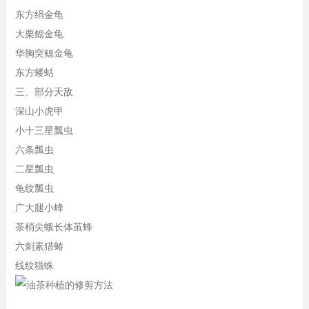
东方绢金龟
大栗鳃金龟
华胸突鳃金龟
东方蝼蛄
三、部分天敌
深山小虎甲
小十三星瓢虫
六条瓢虫
二星瓢虫
龟纹瓢虫
广大腿小蜂
茶梢尖蛾长体茧蜂
六刺素猎蝽
线纹猫蛛