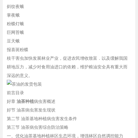
斜纹夜蛾
掌夜蛾
粉蝶灯蛾
巨网苔蛾
豆天蛾
报喜斑粉蝶
枝干害虫加快发展林业产业，促进农民增收致富．以及缓解我国
耕地压力，减少对食用油进口的依赖，维护粮油安全具有重大而
深远的意义。
前言目录
好章
油茶种植
病虫害概述
好节 油茶病虫害发生现状
第二节 油茶基地种植病虫害发生条件
第三节 油茶病虫害综合防治策略
一、优化油茶基地种植林区生态环境，增强林区自然调控能力