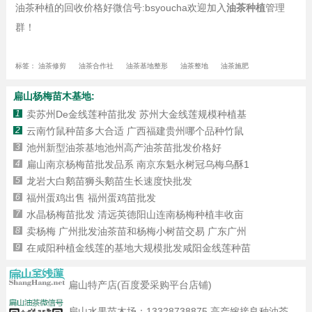
油茶种植的回收价格好微信号:bsyoucha欢迎加入
油茶种植
管理
群！
标签：
油茶修剪
油茶合作社
油茶基地整形
油茶整地
油茶施肥
扁山杨梅苗木基地:
1
卖苏州De金线莲种苗批发 苏州大金线莲规模种植基
2
云南竹鼠种苗多大合适 广西福建贵州哪个品种竹鼠
3
池州新型油茶基地池州高产油茶苗批发价格好
4
扁山南京杨梅苗批发品系 南京东魁永树冠乌梅乌酥1
5
龙岩大白鹅苗狮头鹅苗生长速度快批发
6
福州蛋鸡出售 福州蛋鸡苗批发
7
水晶杨梅苗批发 清远英德阳山连南杨梅种植丰收亩
8
卖杨梅 广州批发油茶苗和杨梅小树苗交易 广东广州
9
在咸阳种植金线莲的基地大规模批发咸阳金线莲种苗
扁山特产店(百度爱采购平台店铺)
扁山水果苗木场：
13328738875
高产嫁接良种油茶