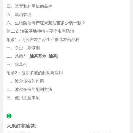
四、选育和利用抗病品种
五、栽培管理
六、生物防治
高产红果茶油苗多少钱一颗？
第二节
油茶基地
种植主要病虫害防治
附录1：无公害农产品生产推荐农药品种
一、杀虫、杀螨剂
二、杀菌剂
[
油茶基地_油茶
]
三、除草剂
附录2：波尔多液的配制与应用
一、波尔多液的作用
二、波尔多液的配制方法
三、使用注意事项
➊
大果红花油茶: