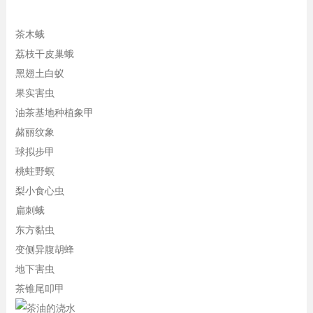
茶木蛾
荔枝干皮巢蛾
黑翅土白蚁
果实害虫
油茶基地种植象甲
赭丽纹象
球拟步甲
桃蛀野螟
梨小食心虫
扁刺蛾
东方黏虫
变侧异腹胡蜂
地下害虫
茶锥尾叩甲