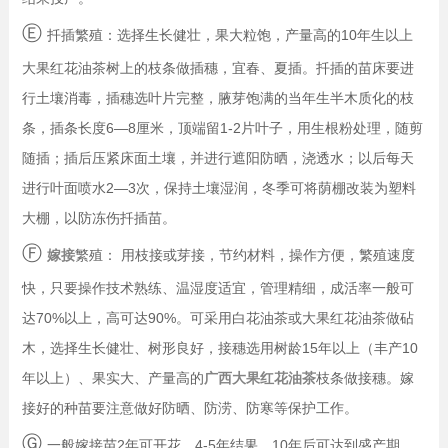
Ⓔ
扦插繁殖：选择生长健壮，果大粒饱，产量高的10年生以上
大果红花油茶树上的枝条做插穗，宜春、夏插。扦插的苗床要进
行土壤消毒，插穗选叶片完整，腋芽饱满的当年生半木质化的枝
条，插条长度6—8厘米，顶端留1-2片叶子，用生根粉处理，随剪
随插；插后压紧床面土壤，并进行遮阳防晒，浇透水；以后每天
进行叶面喷水2—3次，保持土壤湿润，冬季可将荫棚改装为塑料
大棚，以防冻伤扦插苗。
Ⓕ
嫁接
繁殖： 用枝接或芽接，节约材料，操作方便，繁殖速度
快，只要操作技术熟练、温湿度适宜，管理精细，成活率一般可
达70%以上，高可达90%。可采用白花油茶或大果红花油茶做砧
木，选择生长健壮、树形良好，接穗选用树龄15年以上（丰产10
年以上）、果实大、产量高的
广西大果红花油茶
枝条做接穗。嫁
接好的种苗要注意做好防晒、防涝、防寒等保护工作。
Ⓖ
一般嫁接苗2年可开花，4-5年结果，10年后可达到盛产期。