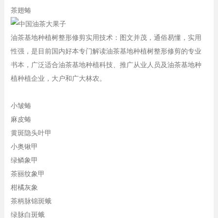
茶翅蝽
油茶基地种植树整形修剪实用技术：图文并茂，通俗易懂，实用
性强，是目前国内好本专门解读油茶基地种植树整形修剪的专业
书本，广泛适合油茶基地种植科技、推广从业人员及油茶基地种
植种植企业，大户和广大林农。
小皱蝽
麻皮蝽
黄斑隐头叶甲
小奥锹甲
绿鳞象甲
茶丽纹象甲
柑橘灰象
茶柄脉锦斑蛾
绿脉白斑蛾