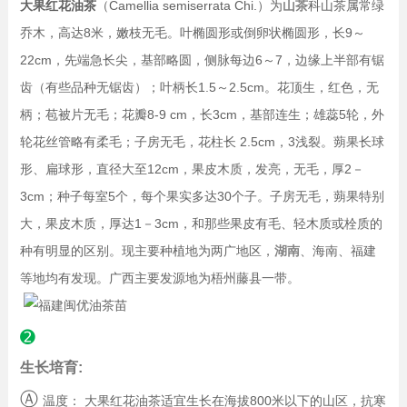
大果红花油茶
（Camellia semiserrata Chi.）为
山茶
科山茶属常绿
乔木，高达8米，嫩枝无毛。叶椭圆形或倒卵状椭圆形，长9～
22cm，先端急长尖，基部略圆，侧脉每边6～7，边缘上半部有锯
齿（有些品种无锯齿）；叶柄长1.5～2.5cm。花顶生，红色，无
柄；苞被片无毛；花瓣8-9 cm，长3cm，基部连生；雄蕊5轮，外
轮花丝管略有柔毛；子房无毛，花柱长 2.5cm，3浅裂。蒴果长球
形、扁球形，直径大至12cm，果皮木质，发亮，无毛，厚2－
3cm；种子每室5个，每个果实多达30个子。子房无毛，蒴果特别
大，果皮木质，厚达1－3cm，和那些果皮有毛、轻木质或栓质的
种有明显的区别。现主要种植地为两广地区，
湖南
、海南、福建
等地均有发现。广西主要发源地为梧州藤县一带。
➋
生长培育:
Ⓐ
温度： 大果红花油茶适宜生长在海拔800米以下的山区，抗寒