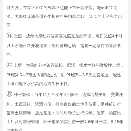
能力强，在零下10℃的气温下也能正常开花结实。能耐40℃高
温。大果红花油茶适宜生长在年平均温度12—18℃的山区和半山
区。
Ⓑ
光照：成年大果红花油茶喜光照充足的环境，每日光照4小时
以上才能正常开花结实；但幼龄期忌晒，需要一定条件的遮荫条
件。
Ⓒ
土壤：大果红花油茶喜疏松、肥沃、排水性好的微酸性土壤，
PH值4.5—7范围内都能生长，以 PH值5—6.5为适宜地区，碱性
土壤和地下水位高的地方生长不良。
Ⓓ
种子繁殖：当年11月至次年3月播种。选择地势平坦、交通便
利、土质疏松、灌溉方便、排水良好的土地作苗圃，播种前进行
苗床土壤清毒、施足基肥；同时对种子进行消毒、催芽。幼苗出
土后及时加强管理。种子繁殖的实生苗一般4-6年可开花，8-15年
结果投产。