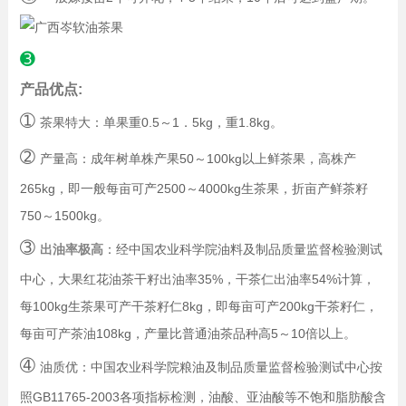
➌
产品优点:
➀
茶果特大：单果重0.5～1．5kg，重1.8kg。
➁
产量高：成年树单株产果50～100kg以上鲜茶果，高株产
265kg，即一般每亩可产2500～4000kg生茶果，折亩产鲜茶籽
750～1500kg。
➂
出油率极高
：经中国农业科学院油料及制品质量监督检验测试
中心，大果红花油茶干籽出油率35%，干茶仁出油率54%计算，
每100kg生茶果可产干茶籽仁8kg，即每亩可产200kg干茶籽仁，
每亩可产茶油108kg，产量比普通油茶品种高5～10倍以上。
➃
油质优：中国农业科学院粮油及制品质量监督检验测试中心按
照GB11765-2003各项指标检测，油酸、亚油酸等不饱和脂肪酸含