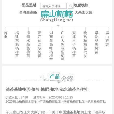
黑晶黑魁
晚稻晚熟
台湾黑高峰
大果永大冠
首
福
漳
浙
湖
广
安
晚
早
扁
页
建
州
江
南
西
海
熟
熟
山
东
水
仙
黑
大
王
杨
杨
旅
魁
晶
居
高
黑
子
梅
梅
游
杨
杨
杨
峰
炭
杨
苗
树
梅
梅
梅
杨
杨
梅
批
苗
苗
苗
苗
梅
梅
苗
发
苗
苗
油茶基地整形-修剪-施肥-整地-浇水油茶合作社
浏览次数：8480
发布时间：2025/08/13 11:25
2025扁山杨梅苗木基地
>
广西杨梅苗批发
>
来宾杨梅苗批发
>
武宣杨梅苗批
发
今天扁山农庄为大家介绍一下关于
中国油茶基地
的土壤：油茶场