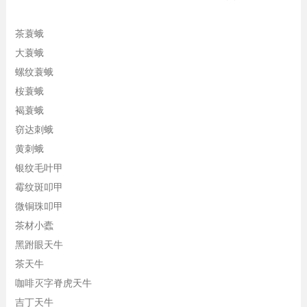
茶蓑蛾
大蓑蛾
螺纹蓑蛾
桉蓑蛾
褐蓑蛾
窃达刺蛾
黄刺蛾
银纹毛叶甲
霉纹斑叩甲
微铜珠叩甲
茶材小蠹
黑跗眼天牛
茶天牛
咖啡灭字脊虎天牛
吉丁天牛