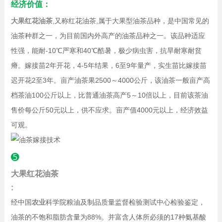
经济价值：
大果红花油茶
,又称红花油茶,属于大果型油茶品种，是中国常见的
油茶种群之一，为目前国内外高产的油茶品种之一。该品种适应
性强，能耐-10℃严寒和40℃酷暑，极少病虫害，抗旱耐寒耐贫
瘠。嫁接苗2年开花，4-5年结果，6至9年量产，实生苗比嫁接苗
迟开花2至3年。亩产油茶果2500～4000公斤，该油茶一般亩产高
档茶油100公斤以上，比普通油茶高产5～10倍以上，目前该茶油
售价每公斤50元以上，供不应求。亩产值4000元以上，经济效益
可观。
➎
大果红花油茶
:
经中国
农业
科学院粮油及制品质量监督检验测试中心检验鉴定，
油茶的不饱和脂肪含量为88%。并富含人体所必须的17种氨基酸