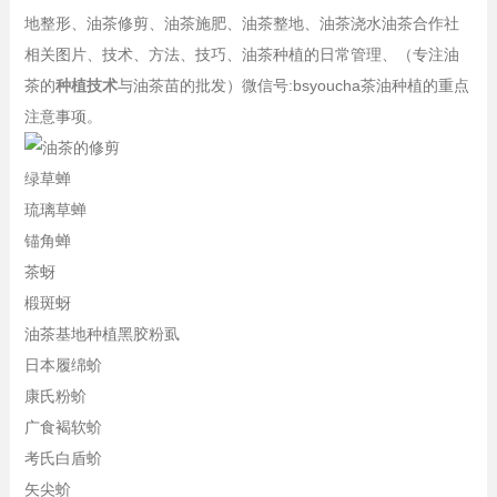
地整形、油茶修剪、油茶施肥、油茶整地、油茶浇水油茶合作社
相关图片、技术、方法、技巧、油茶种植的日常管理、（专注油
茶的
种植技术
与油茶苗的批发）微信号:bsyoucha茶油种植的重点
注意事项。
绿草蝉
琉璃草蝉
锚角蝉
茶蚜
椴斑蚜
油茶基地种植黑胶粉虱
日本履绵蚧
康氏粉蚧
广食褐软蚧
考氏白盾蚧
矢尖蚧