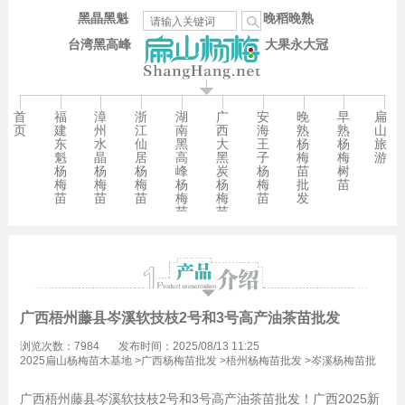
黑晶黑魁
晚稻晚熟
台湾黑高峰
大果永大冠
首
福
漳
浙
湖
广
安
晚
早
扁
页
建
州
江
南
西
海
熟
熟
山
东
水
仙
黑
大
王
杨
杨
旅
魁
晶
居
高
黑
子
梅
梅
游
杨
杨
杨
峰
炭
杨
苗
树
梅
梅
梅
杨
杨
梅
批
苗
苗
苗
苗
梅
梅
苗
发
苗
苗
广西梧州藤县岑溪软技枝2号和3号高产油茶苗批发
浏览次数：7984
发布时间：2025/08/13 11:25
2025扁山杨梅苗木基地
>
广西杨梅苗批发
>
梧州杨梅苗批发
>
岑溪杨梅苗批
发
广西梧州藤县岑溪软技枝2号和3号高产油茶苗批发！广西2025新