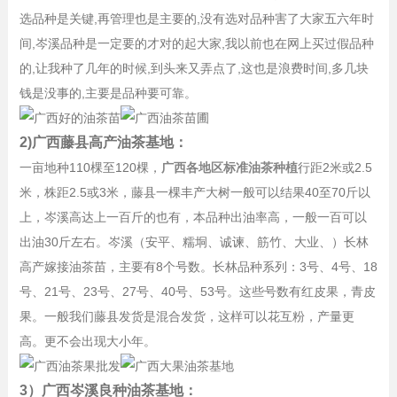
选品种是关键,再管理也是主要的,没有选对品种害了大家五六年时
间,岑溪品种是一定要的才对的起大家,我以前也在网上买过假品种
的,让我种了几年的时候,到头来又弄点了,这也是浪费时间,多几块
钱是没事的,主要是品种要可靠。
2)广西藤县高产油茶基地：
一亩地种110棵至120棵，
广西各地区标准油茶种植
行距2米或2.5
米，株距2.5或3米，藤县一棵丰产大树一般可以结果40至70斤以
上，岑溪高达上一百斤的也有，本品种出油率高，一般一百可以
出油30斤左右。岑溪（安平、糯垌、诚谏、筋竹、大业、）长林
高产嫁接油茶苗，主要有8个号数。长林品种系列：3号、4号、18
号、21号、23号、27号、40号、53号。这些号数有红皮果，青皮
果。一般我们藤县发货是混合发货，这样可以花互粉，产量更
高。更不会出现大小年。
3）广西岑溪良种油茶基地：