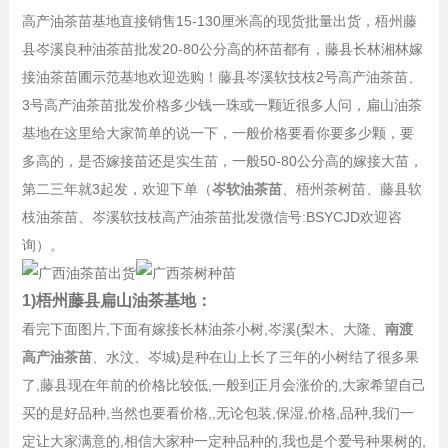
高产油茶苗基地直接销售15-130厘米高的现货批量出货，梧州藤
县岑溪良种油茶苗批发20-80公分高的杯苗都有，藤县长林湘林嫁
接油茶苗圃示范基地欢迎选购！藤县岑溪软技枝2号高产油茶苗、
3号高产油茶苗批发价格多少钱一珠或一颗近很多人问，扁山油茶
基地在这里给大家简单的说一下，一般价格要看你要多少颗，要
多高的，是否嫁接苗还是实生苗，一般50-80公分高的嫁接大苗，
第二三年就3起发，欢迎下单（
岑软油茶苗
、梧州茶树苗、藤县软
枝油茶苗、岑溪软技枝高产油茶苗批发微信号:BSYCJD欢迎咨
询）。
1)梧州藤县扁山油茶基地：
看完下面图片,下面有嫁接长林油茶小树,岑溪(梨木、大隆、
南渡
高产油茶苗
、水汶、岑城)是种在山上长了三年的小树结了很多果
了,藤县现在年前的价格比较低,一般到正月会涨价的,大家希望自己
买的是好品种,当然也要看价格,,无论包装,保湿,价格,品种,我们一
定让大家满意的,相信大家种一定种品种的,我也是个爱号种果树的,