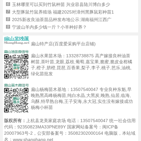
6
玉林哪里可以买到竹鼠种苗 兴业容县陆川博白多少
7
大型豚鼠竹鼠养殖场 福建2025对漳州黑豚鼠彩种苗1
8
2025新改良油茶苗品种发布地公示:湖南福州江西广
9
宁波山羊内多少钱一斤？小羊种好养？
扁山特产店(百度爱采购平台店铺)
扁山水果苗木场：
13328738875
高产嫁接良种油茶
树苗,茶叶苗,龙眼,荔枝,葡萄,嘉宝果,脆蜜,脆皮金柑橘
子,橙子,脐橙,琵琶,百香果,梨子,李子,桃子,芭乐,油桃,
绿化苗批发
扁山杨梅苗木基地：
13507540047
专业良种东魁,早
晚熟黑高峰杨梅苗,纯白水晶,大黑炭,晚熟,仙居,临海,
乌酥,特早熟台梅,王子安海,永大冠,实生没有嫁接成功
杨梅小杯苗
版权所有：
上杭县龙美家庭农场 电话：13507540047 统一社会信用
代码：92350823MA33PNE89Y 国家网站备案号：
闽ICP备
20007963号-2
，公安部备案号：35082302000164
电脑版
，本站域
名：www.shanghang.net