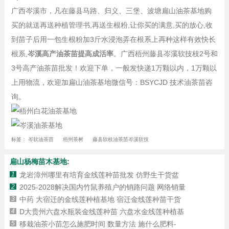
广西岑溪市，凡在藤县马路、归义、三堡、波塘扁山油茶基地购
买的就送再送种植管理书,再送生根粉,让你买的满意,买的放心,收
到苗子后用一包生根粉加3斤水浸泡弄在根系上再种这样有效快长
根系,
岑溪高产油茶苗提高成活率
。广西梧州藤县岑溪软技枝2号和
3号高产油茶苗批发！欢迎下单，一般发快递1万颗以内，1万颗以
上用物流，欢迎加扁山油茶基地微信号：BSYCJD 技术油茶苗咨
询。
标签：
岑软油茶苗
梧州茶树
藤县软枝油茶苗岑溪软技
扁山杨梅苗木基地:
1
龙岩漳州哪里有培育金线莲种苗批发 仿野生干货盆
2
2025-2028解决国内竹鼠养殖户的销路问题 网络销量
3
中药 大宿迁的金线莲种植基地 宿迁金线莲种苗干货
4
D大贵州六盘水瓶装金线莲种苗 六盘水金线莲种植基
5
移栽油茶小苗怎么施肥时间 数量方法 施什么肥料-